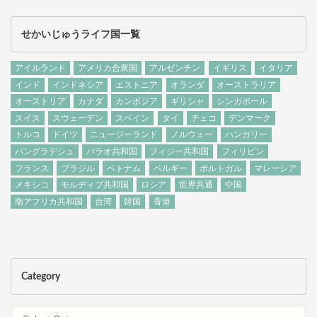
せかいじゅうライフ国一覧
アイルランド
アメリカ合衆国
アルゼンチン
イギリス
イタリア
インド
インドネシア
エストニア
オランダ
オーストラリア
オーストリア
カナダ
カンボジア
ギリシャ
シンガポール
スイス
スウェーデン
スペイン
タイ
チェコ
デンマーク
トルコ
ドイツ
ニュージーランド
ノルウェー
ハンガリー
バングラデシュ
パラオ共和国
フィジー共和国
フィリピン
フランス
ブラジル
ベトナム
ベルギー
ポルトガル
マレーシア
メキシコ
モルディブ共和国
ロシア
世界共通
中国
南アフリカ共和国
台湾
韓国
香港
Category