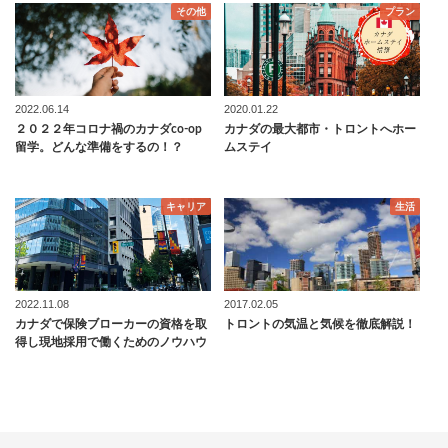
その他
プラン
2022.06.14
2020.01.22
２０２２年コロナ禍のカナダco-op
カナダの最大都市・トロントへホー
留学。どんな準備をするの！？
ムステイ
キャリア
生活
2022.11.08
2017.02.05
カナダで保険ブローカーの資格を取
トロントの気温と気候を徹底解説！
得し現地採用で働くためのノウハウ