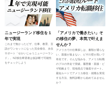
ニュージーランド移住を１
「アメリカで働きたい」そ
年で実現
の移住の夢、本気で叶えま
これまで無かったビザ、仕事、教育、言
せんか？
語がワンセットになった完全移住、永住
アメリカでの仕事探しは、書類が通らな
サポート「せかいじゅうニュージーラン
い、面接が進まない、ビザの壁が高いで
ド」。NZ移住希望者は仮診断で可能性
有名です。そんな悩みを、アメリカ転職
をチェックしよう
のプロの伴走で突破。履歴書・面接・ビ
ザ戦略まで、現地視点で徹底サポート。
最短ルートでアメリカ移住・就職を実現
する方法、無料診断から始めてみません
か？