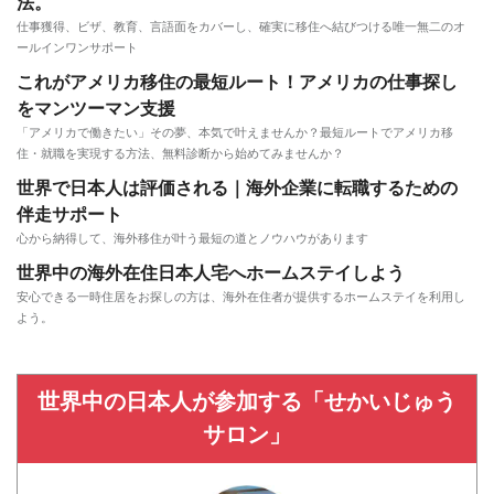
法。
仕事獲得、ビザ、教育、言語面をカバーし、確実に移住へ結びつける唯一無二のオ
ールインワンサポート
これがアメリカ移住の最短ルート！アメリカの仕事探し
をマンツーマン支援
「アメリカで働きたい」その夢、本気で叶えませんか？最短ルートでアメリカ移
住・就職を実現する方法、無料診断から始めてみませんか？
世界で日本人は評価される｜海外企業に転職するための
伴走サポート
心から納得して、海外移住が叶う最短の道とノウハウがあります
世界中の海外在住日本人宅へホームステイしよう
安心できる一時住居をお探しの方は、海外在住者が提供するホームステイを利用し
よう。
世界中の日本人が参加する「せかいじゅう
サロン」