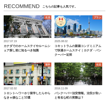
RECOMMEND
こちらの記事も人気です。
生活
プラン
2017.07.19
2025.08.02
カナダでのホームステイやルームシ
コキットラムの新築コンドミニアム
ェア探し前に知るべき知識
で快適ホームステイ｜カナダ・バン
クーバー近郊
留学
生活
2017.02.02
2016.11.09
トロントへワーホリ留学したらやら
バンクーバー治安情報。治安が良い
なきゃ損なこと10選
と有名な町の実際は？