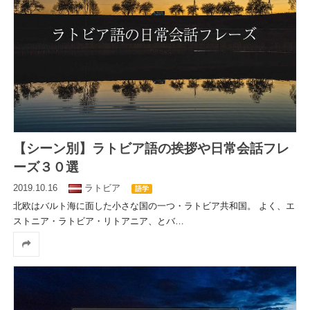
【シーン別】ラトビア語の挨拶や日常会話フレ
ーズ３０選
2019.10.16
ラトビア
語学
北欧はバルト海に面した小さな国の一つ・ラトビア共和国。 よく、エ
ストニア・ラトビア・リトアニア、とバ
…