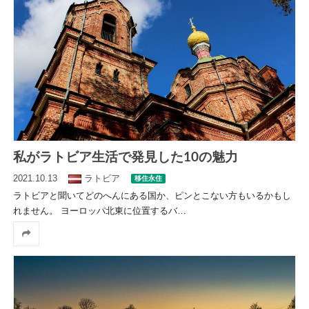
私がラトビア生活で発見した10の魅力
2021.10.13
ラトビア
移住永住
ラトビアと聞いてどのへんにある国か、ピンとこない方もいるかもし
れません。 ヨーロッパ北東に位置するバ
…