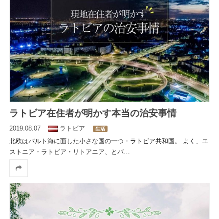
ラトビア在住者が明かす本当の治安事情
2019.08.07
ラトビア
生活
北欧はバルト海に面した小さな国の一つ・ラトビア共和国。 よく、エ
ストニア・ラトビア・リトアニア、とバ
…