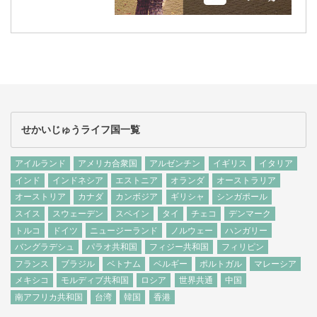
せかいじゅうライフ国一覧
アイルランド
アメリカ合衆国
アルゼンチン
イギリス
イタリア
インド
インドネシア
エストニア
オランダ
オーストラリア
オーストリア
カナダ
カンボジア
ギリシャ
シンガポール
スイス
スウェーデン
スペイン
タイ
チェコ
デンマーク
トルコ
ドイツ
ニュージーランド
ノルウェー
ハンガリー
バングラデシュ
パラオ共和国
フィジー共和国
フィリピン
フランス
ブラジル
ベトナム
ベルギー
ポルトガル
マレーシア
メキシコ
モルディブ共和国
ロシア
世界共通
中国
南アフリカ共和国
台湾
韓国
香港