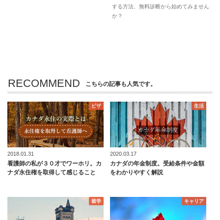
する方法、無料診断から始めてみません
か？
RECOMMEND
こちらの記事も人気です。
ビザ
生活
2018.01.31
2020.03.17
看護師の私が３０才でワーホリ。カ
カナダの年金制度。受給条件や金額
ナダ永住権を取得して感じること
をわかりやすく解説
留学
キャリア