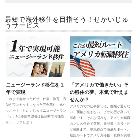
最短で海外移住を目指そう！せかいじゅ
うサービス
ニュージーランド移住を１
「アメリカで働きたい」そ
年で実現
の移住の夢、本気で叶えま
これまで無かったビザ、仕事、教育、言
せんか？
語がワンセットになった完全移住、永住
アメリカでの仕事探しは、書類が通らな
サポート「せかいじゅうニュージーラン
い、面接が進まない、ビザの壁が高いで
ド」。NZ移住希望者は仮診断で可能性
有名です。そんな悩みを、アメリカ転職
をチェックしよう
のプロの伴走で突破。履歴書・面接・ビ
ザ戦略まで、現地視点で徹底サポート。
最短ルートでアメリカ移住・就職を実現