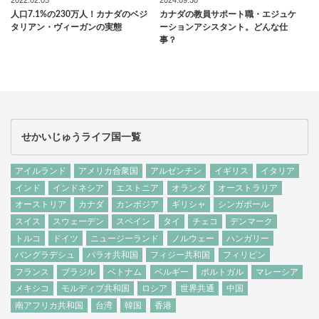
人口7.1%の230万人！カナダのベジ
カナダの教員サポート職・エジュケ
タリアン・ヴィーガンの実態
ーションアシスタント。どんな仕
事？
せかいじゅうライフ国一覧
アイルランド
アメリカ合衆国
アルゼンチン
イギリス
イタリア
インド
インドネシア
エストニア
オランダ
オーストラリア
オーストリア
カナダ
カンボジア
ギリシャ
シンガポール
スイス
スウェーデン
スペイン
タイ
チェコ
デンマーク
トルコ
ドイツ
ニュージーランド
ノルウェー
ハンガリー
バングラデシュ
パラオ共和国
フィジー共和国
フィリピン
フランス
ブラジル
ベトナム
ベルギー
ポルトガル
マレーシア
メキシコ
モルディブ共和国
ロシア
世界共通
中国
南アフリカ共和国
台湾
韓国
香港