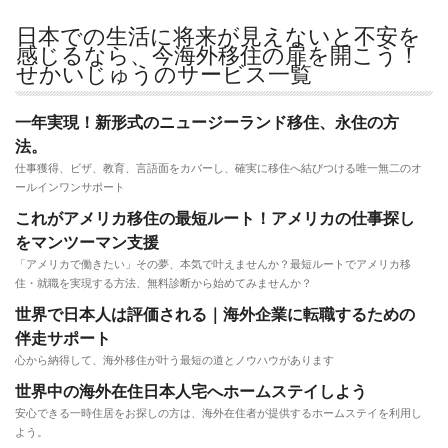
日本での生活に将来が見えないと不安を
感じるなら、今海外移住の扉を開こう！
せかいじゅうのサービス一覧
一年実現！新形式のニュージーランド移住、永住の方
法。
仕事獲得、ビザ、教育、言語面をカバーし、確実に移住へ結びつける唯一無二のオ
ールインワンサポート
これがアメリカ移住の最短ルート！アメリカの仕事探し
をマンツーマン支援
「アメリカで働きたい」その夢、本気で叶えませんか？最短ルートでアメリカ移
住・就職を実現する方法、無料診断から始めてみませんか？
世界で日本人は評価される｜海外企業に転職するための
伴走サポート
心から納得して、海外移住が叶う最短の道とノウハウがあります
世界中の海外在住日本人宅へホームステイしよう
安心できる一時住居をお探しの方は、海外在住者が提供するホームステイを利用し
よう。