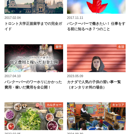
2017.02.04
2017.11.11
トロント大学正規留学までの完全ガ
バンクーバーで働きたい！ 仕事をす
イド
る前に知るべき７つのこと
留学
生活
2017.04.10
2023.05.09
バンクーバーのワーホリにかかった
カナダで人気の子供の習い事一覧
費用・稼いだ費用を全公開！
（オンタリオ州の場合）
カルチャー
キャリア
2022.02.05
2024.09.30