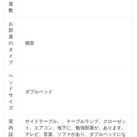
屋
数
お
部
屋
の
個室
タ
イ
プ
ベ
ッ
ド
ダブルベッド
サ
イ
ズ
室
サイドテーブル、、テーブルランプ、クローゼッ
内
ト、エアコン、地下に、勉強部屋が、あります。
設
テレビ、音楽、ソファがあり、ダブルベッドにな