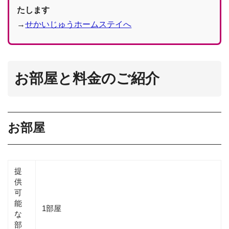
たします
→
せかいじゅうホームステイへ
お部屋と料金のご紹介
お部屋
提
供
可
能
1部屋
な
部