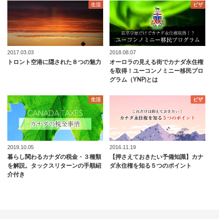
生活
ビザ
2017.03.03
2018.08.07
トロント空港に隠された８つの魅力
オーロラの見える街でカナダ永住権
を取得！ユーコンノミニー移民プロ
グラム（YNP)とは
生活
ビザ
2019.10.05
2016.11.19
暮らし関わるカナダの税金・３種類
【押さえておきたい予備知識】カナ
を解説。タックスリターンの手順紹
ダ永住権を知る５つのポイント
介付き