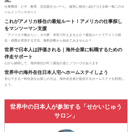
法。
仕事獲得、ビザ、教育、言語面をカバーし、確実に移住へ結びつける唯一無二のオ
ールインワンサポート
これがアメリカ移住の最短ルート！アメリカの仕事探し
をマンツーマン支援
「アメリカで働きたい」その夢、本気で叶えませんか？最短ルートでアメリカ移
住・就職を実現する方法、無料診断から始めてみませんか？
世界で日本人は評価される｜海外企業に転職するための
伴走サポート
心から納得して、海外移住が叶う最短の道とノウハウがあります
世界中の海外在住日本人宅へホームステイしよう
安心できる一時住居をお探しの方は、海外在住者が提供するホームステイを利用し
よう。
世界中の日本人が参加する「せかいじゅう
サロン」