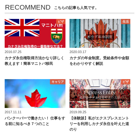
RECOMMEND
こちらの記事も人気です。
ビザ
生活
2016.07.25
2020.03.17
カナダ永住権取得方法かなり詳しく
カナダの年金制度。受給条件や金額
教えます！簡単マニトバ移民
をわかりやすく解説
キャリア
ビザ
2017.11.11
2019.09.25
バンクーバーで働きたい！ 仕事をす
【体験談】私がエクスプレスエント
る前に知るべき７つのこと
リーを利用しカナダ永住を叶えた道
のり