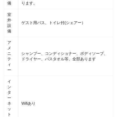
備
ります。
室
外
ゲスト用バス、トイレ付(シェアー）
設
備
ア
メ
ニ
シャンプー、コンディショナー、ボディソープ、
テ
ドライヤー、バスタオル等、全部あります
ィ
ー
イ
ン
タ
ー
ネ
Wifiあり
ッ
ト