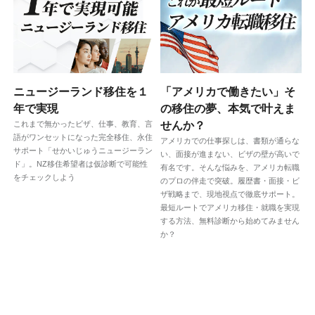
ニュージーランド移住を１
「アメリカで働きたい」そ
年で実現
の移住の夢、本気で叶えま
これまで無かったビザ、仕事、教育、言
せんか？
語がワンセットになった完全移住、永住
アメリカでの仕事探しは、書類が通らな
サポート「せかいじゅうニュージーラン
い、面接が進まない、ビザの壁が高いで
ド」。NZ移住希望者は仮診断で可能性
有名です。そんな悩みを、アメリカ転職
をチェックしよう
のプロの伴走で突破。履歴書・面接・ビ
ザ戦略まで、現地視点で徹底サポート。
最短ルートでアメリカ移住・就職を実現
する方法、無料診断から始めてみません
か？