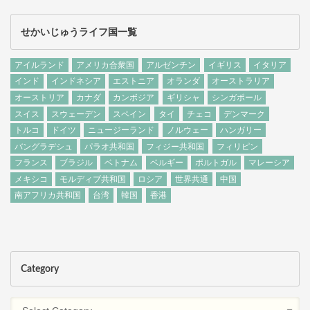
せかいじゅうライフ国一覧
アイルランド
アメリカ合衆国
アルゼンチン
イギリス
イタリア
インド
インドネシア
エストニア
オランダ
オーストラリア
オーストリア
カナダ
カンボジア
ギリシャ
シンガポール
スイス
スウェーデン
スペイン
タイ
チェコ
デンマーク
トルコ
ドイツ
ニュージーランド
ノルウェー
ハンガリー
バングラデシュ
パラオ共和国
フィジー共和国
フィリピン
フランス
ブラジル
ベトナム
ベルギー
ポルトガル
マレーシア
メキシコ
モルディブ共和国
ロシア
世界共通
中国
南アフリカ共和国
台湾
韓国
香港
Category