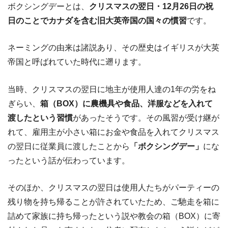
ボクシングデーとは、
クリスマスの翌日・12月26日の祝
日のことでカナダを含む旧大英帝国の国々の慣習
です。
ネーミングの由来は諸説あり、その歴史はイギリスが大英
帝国と呼ばれていた時代に遡ります。
当時、クリスマスの翌日に地主が使用人達の1年の労をね
ぎらい、
箱（BOX）に農機具や食品、洋服などを入れて
渡したという習慣
があったそうです。その風習が受け継が
れて、雇用主が小さい箱にお金や食品を入れてクリスマス
の翌日に従業員に渡したことから
「ボクシングデー」
にな
ったという話が伝わっています。
そのほか、クリスマスの翌日は使用人たちがパーティーの
残り物を持ち帰ることが許されていたため、ご馳走を箱に
詰めて家族に持ち帰ったという説や教会の箱（BOX）に寄