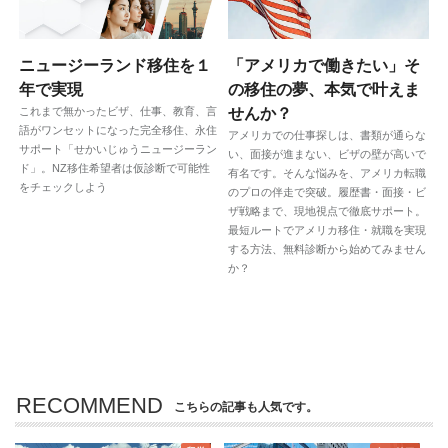
ニュージーランド移住を１
「アメリカで働きたい」そ
年で実現
の移住の夢、本気で叶えま
これまで無かったビザ、仕事、教育、言
せんか？
語がワンセットになった完全移住、永住
アメリカでの仕事探しは、書類が通らな
サポート「せかいじゅうニュージーラン
い、面接が進まない、ビザの壁が高いで
ド」。NZ移住希望者は仮診断で可能性
有名です。そんな悩みを、アメリカ転職
をチェックしよう
のプロの伴走で突破。履歴書・面接・ビ
ザ戦略まで、現地視点で徹底サポート。
最短ルートでアメリカ移住・就職を実現
する方法、無料診断から始めてみません
か？
RECOMMEND
こちらの記事も人気です。