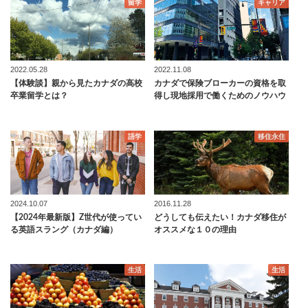
留学
キャリア
2022.05.28
2022.11.08
【体験談】親から見たカナダの高校
カナダで保険ブローカーの資格を取
卒業留学とは？
得し現地採用で働くためのノウハウ
語学
移住永住
2024.10.07
2016.11.28
【2024年最新版】Z世代が使ってい
どうしても伝えたい！カナダ移住が
る英語スラング（カナダ編）
オススメな１０の理由
生活
生活