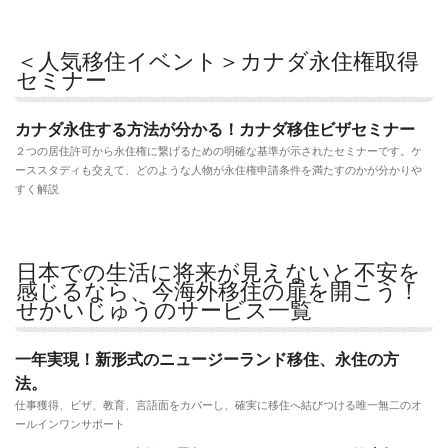
＜人気移住イベント＞カナダ永住権取得
セミナー
カナダ永住する方法が分かる！カナダ移住ビザセミナー
２つの居住許可から永住権に繋げるための明確な基準が示されたセミナーです。ケ
ーススタディも交えて、どのような人物が永住権申請条件を満たすのかが分かりや
すく解説
日本での生活に将来が見えないと不安を
感じるなら、今海外移住の扉を開こう！
せかいじゅうのサービス一覧
一年実現！新形式のニュージーランド移住、永住の方
法。
仕事獲得、ビザ、教育、言語面をカバーし、確実に移住へ結びつける唯一無二のオ
ールインワンサポート