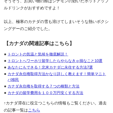
そうそう、お買い物の際はシナモンの効いたホットアップ
ルドリンクがおすすめですよ！
以上、極寒のカナダの雪も溶けてしまいそうな熱いボクシ
ングデーのご紹介でした。
【カナダの関連記事はこちら】
トロントの気温と気候を徹底解説！
トロントへワーホリ留学したらやらなきゃ損なこと10選
あなたにもできる！北米カナダに永住する方法7選
カナダ永住権取得方法かなり詳しく教えます！簡単マニト
バ移民
カナダ永住権を取得する７つの種類と方法
カナダの留学費用を１００万円安くする方法
↑カナダ滞在に役立つこちらの情報もご覧ください。過去
の記事一覧は
こちら