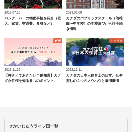
2017.07.20
2023.02.08
バンクーバーの物価事情を紹介（収
カナダのパブリックスクール（幼稚
入、家賃、交通費、食材など）
園〜中学校）の学校選びから諸手続
き情報
ビザ
キャリア
2016.11.19
2022.11.11
【押さえておきたい予備知識】カナ
カナダの日本人保育士の日常。仕事
ダ永住権を知る５つのポイント
探しの２つのノウハウと雇用事情
せかいじゅうライフ国一覧