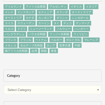
アイルランド
アメリカ合衆国
アルゼンチン
イギリス
イタリア
インド
インドネシア
エストニア
オランダ
オーストラリア
オーストリア
カナダ
カンボジア
ギリシャ
シンガポール
スイス
スウェーデン
スペイン
タイ
チェコ
デンマーク
トルコ
ドイツ
ニュージーランド
ノルウェー
ハンガリー
バングラデシュ
パラオ共和国
フィジー共和国
フィリピン
フランス
ブラジル
ベトナム
ベルギー
ポルトガル
マレーシア
メキシコ
モルディブ共和国
ロシア
世界共通
中国
南アフリカ共和国
台湾
韓国
香港
Category