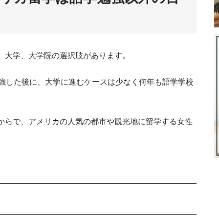
アメリカで働くうえで身に
買い物シーン別に解説！役立つ英語
K1ビザからグリーンカードへ。
駐在や
、大学、大学院の選択肢があります。
勉強した後に、大学に進むケースは少なく何年も語学学校
。
からで、アメリカの人気の都市や観光地に留学する女性
アトランタの
アメリカでの冠婚葬祭。結婚式やお葬式の基礎
ン
ハワイオアフ島の
アメリカでシニアデイケアでパ