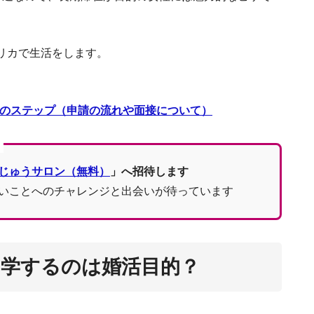
OPTとは？アメリカ留学から
リカで生活をします。
る
でのステップ（申請の流れや面接について）
じゅうサロン（無料）
」へ招待します
いことへのチャレンジと出会いが待っています
ここが違う！アメリカ留学で英語が
アメリカで働きたい配偶者必見！E/L
リカで友達を作るのは簡単！日本と異なる出会
留学するのは婚活目的？