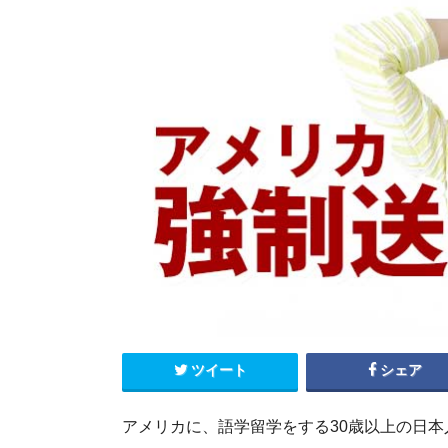
エクアドル
キューバ
グアテマラ
コスタリカ
コロンビア
セントルシア
チリ
ドミニカ共和国
ニカラグア
ハイチ
パナマ
パラグアイ
ブラジル
ベネズエラ
ペルー
ボリビア
メキシコ
ツイート
シェア
アメリカに、語学留学をする30歳以上の日