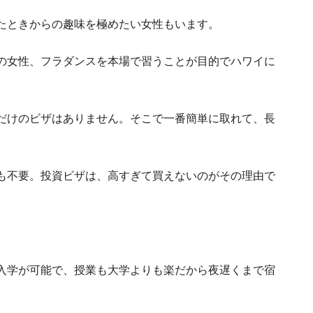
もっと
経
たときからの趣味を極めたい女性もいます。
の女性、フラダンスを本場で習うことが目的でハワイに
アメリカ永住権を取得をとおし
だけのビザはありません。そこで一番簡単に取れて、長
アメリカの大学院受験のためのGREを解
も不要。投資ビザは、高すぎて買えないのがその理由で
アメリカの救
入学が可能で、授業も大学よりも楽だから夜遅くまで宿
ハワイ
ニューヨークの大学
減するコミ