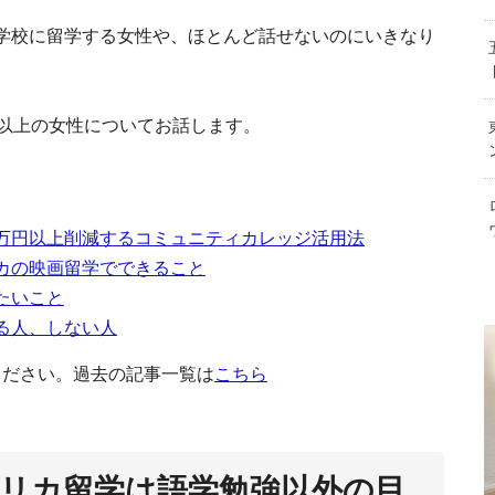
英語の幼児教育に関心がある人必見！アメリ
挙紹介
学校に留学する女性や、ほとんど話せないのにいきなり
アメリカのビザ５種類の特徴と申
歳以上の女性についてお話します。
51歳で
プロムって本当にある？アメリカの高校
るス
万円以上削減するコミュニティカレッジ活用法
カの映画留学でできること
たいこと
る人、しない人
ください。過去の記事一覧は
こちら
安全なイメー
アメリカの大学編入
リカ留学は語学勉強以外の目
金など