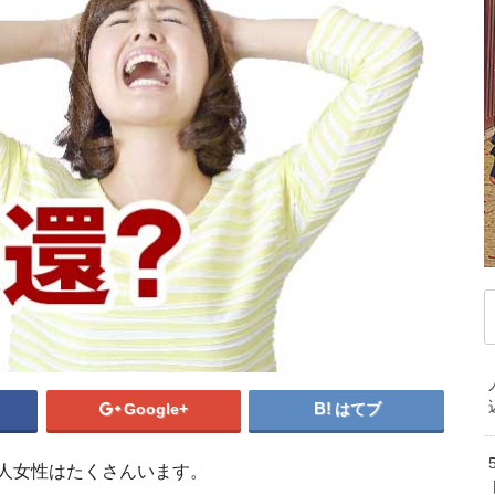
デンマーク
ドイツ
ノルウェー
ベ
ハンガリー
フィンランド
フランス
マ
ブルガリア
ベラルーシ
ベルギー
モ
ポルトガル
ポーランド
マケドニア共和国
中
マルタ共和国
ラトビア
リトアニア
韓
ルクセンブルク
ルーマニア
ロシア
オ
中東/アフリカ
ニ
アラブ首長国連邦
アルジェリア
イスラエル
エジプト
カタール
ケニア
サウジアラビア
セネガル
タンザニア
グア
トルコ
ベナン共和国
モザンビーク
アメリカで運
南アフリカ共和国
Google+
はてブ
注意すべきは学費！
ハワイで働く第一歩！移
本人女性はたくさんいます。
く