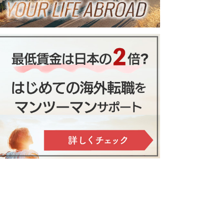
付けるべき必須のスキル５選
例文/３０のパターン
アメリカ・フロリダ州オーラ
面接前の準備と当日の流れ
移住者必見！テキサス州・ヒュー
ンド在住日本人宅へホームステ
【イベント7月17日】
ストンで暮らす７つの魅力
イしよう
屋形船でアメリカを感
じ、英語を話す体験＠
浅草
気温と気候を徹底解説（各シーズ
マナーや日本との違い
のイベント情報付き）
アートと街とグルメを満喫！憧
れのブルックリン・ニューヨ
親子留学前に知るべき１０の話
ニューヨークへホーム
ートタイム介護士として働いた