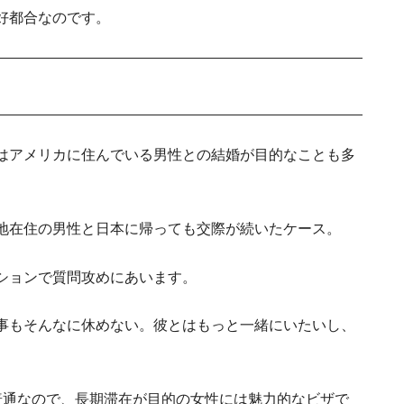
アメリカのESLで職業トレーニ
好都合なのです。
アメリカのスポーツ文化の違い。部活や習い事
はアメリカに住んでいる男性との結婚が目的なことも多
【ハワイ移住の第一歩】人気のE2ビ
リット
【アメリカ英語の実際】日本で英会話講
地在住の男性と日本に帰っても交際が続いたケース。
ロサンゼルス
ションで質問攻めにあいます。
事もそんなに休めない。彼とはもっと一緒にいたいし、
ニューヨーク留学の
普通なので、長期滞在が目的の女性には魅力的なビザで