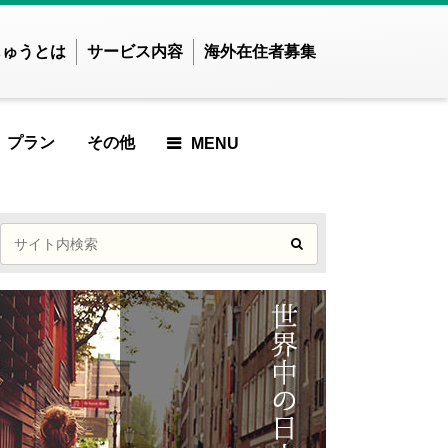
じゅうとは
サービス内容
海外在住者募集
プラン
その他
MENU
せかいじゅうTOP
せかいじゅうとは？
世界で暮らしたい方
海外在住の方
ご利用ガイド
ICLE
RTICLE
 ARTICLE
URED ARTICLE
ATURED ARTICLE
FEATURED ARTICLE
FEATURED ARTICLE
FEATURED
アジア
ARTICLE
ンド
インドネシア
した
んでした
ませんでした
りませんでした
つかりませんでした
見つかりませんでした
が見つかりませんでした
記事が見つかりませんでし
ズベキスタン
カンボジア
記事が見つかりま
た
E
TICLE
 ARTICLE
ED ARTICLE
IEWED ARTICLE
T VIEWED ARTICLE
OST VIEWED ARTICLE
ンガポール
スリランカ
せんでした
MOST VIEWED ARTICLE
イ
ネパール
した
んでした
ませんでした
りませんでした
つかりませんでした
見つかりませんでした
が見つかりませんでした
MOST VIEWED
ングラデシュ
パキスタン
記事が見つかりませんでし
ィジー共和国
フィリピン
ARTICLE
CLE
TICLE
ARTICLE
KUP ARTICLE
ICKUP ARTICLE
PICKUP ARTICLE