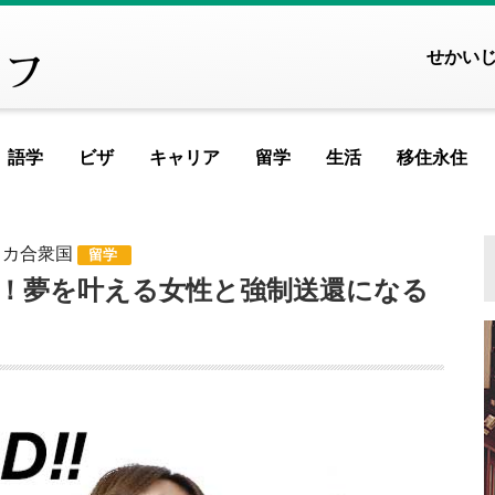
せかい
語学
ビザ
キャリア
留学
生活
移住永住
FEATURED ARTICLE
FEATURED ART
FEATURED A
FEATURED
FEAT
FE
リカ合衆国
留学
ヨーロッパ
学！夢を叶える女性と強制送還になる
アイスランド
アイルランド
アルメニア
イ
記事が見つかりませんで
記事が見つかりませ
記事が見つかり
記事が見つか
記事が見
記事が
記事
イギリス
イタリア
ウクライナ
ウ
MOST VIEWED ARTICL
MOST VIEWED AR
MOST VIEWED
MOST VIEW
MOST V
MOS
M
エストニア
オランダ
オーストリア
シ
ギリシャ
クロアチア
ジョージア
タ
記事が見つかりませんで
記事が見つかりませ
記事が見つかり
記事が見つか
記事が見
記事が
記事
スイス
スウェーデン
スペイン
バ
スロベニア
セルビア
チェコ
フ
PICKUP ARTICLE
PICKUP ARTI
PICKUP AR
PICKUP 
PIC
P