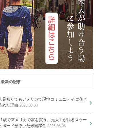
た
トナム
マカオ
記事が見つかりま
レーシア
ミャンマー
PICKUP ARTICLE
せんでした
ルディブ共和国
ラオス
国
台湾
PICKUP ARTICLE
国
香港
オセアニア
ーストラリア
トンガ
ュージーランド
パラオ共和国
最新の記事
マウントシャスタ ホームステ
ム移住がオススメな７つの理由
イ｜アメリカ屈指のパワースポ
世界は日本だけじゃな
人見知りでもアメリカで現地コミュニティに溶け
ットでスピリチュアル体験
い－自分のキャリアを
転免許を取ろう！取得できる年齢
込めた理由
2026.08.03
活かして海外転職サポ
や更新時の知識
ロサンゼルス留学費用を抑えて賢
51歳でアメリカで家を買う。元大工が語るスケー
住を成功させる仕事探し
ーターへ－
滞在する方法
トボードが導いた米国移住
2026.08.03