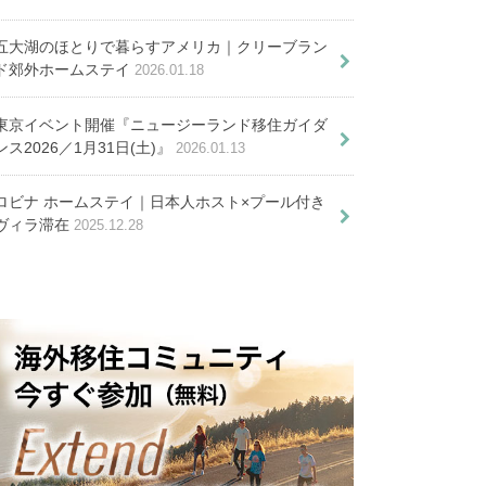
カのプリスクールの学習内容を一
五大湖のほとりで暮らすアメリカ｜クリーブラン
請方法や注意点をまとめた
ド郊外ホームステイ
2026.01.18
東京イベント開催『ニュージーランド移住ガイダ
ンス2026／1月31日(土)』
2026.01.13
アメリカで家を買う。元大工が語
生のリアルとは
アメリカで一番注目される都
ロビナ ホームステイ｜日本人ホスト×プール付き
ケートボードが導いた米国移住
ヴィラ滞在
2025.12.28
市・ヒューストン在住日本人宅
「いつか」は待つだけ
へホームステイ
では永遠に来ない。ロ
サンゼルス移住した私
が今伝えたいこと
ジのシアトルの治安。でもここは
気をつけて！
システムを徹底解説。費用や奨学
押さえるべきこと