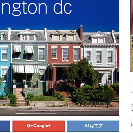
デンマーク
ドイツ
ノルウェー
ベ
ハンガリー
フィンランド
フランス
マ
ブルガリア
ベラルーシ
ベルギー
モ
ポルトガル
ポーランド
マケドニア共和国
中
マルタ共和国
ラトビア
リトアニア
韓
ルクセンブルク
ルーマニア
ロシア
オ
中東/アフリカ
ニ
アラブ首長国連邦
アルジェリア
イスラエル
エジプト
カタール
ケニア
【アメ
サウジアラビア
セネガル
タンザニア
ホ・州
トルコ
ベナン共和国
モザンビーク
アウトドア大
南アフリカ共和国
プ！そ
アメリカへ大学留学
Google+
はてブ