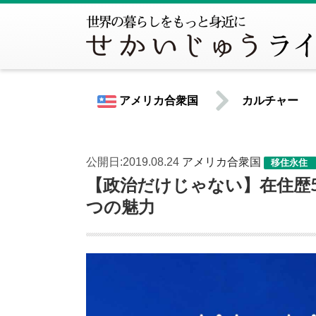
アメリカ合衆国
カルチャー
公開日:2019.08.24
アメリカ合衆国
移住永住
世界共通情報
【政治だけじゃない】在住歴
つの魅力
北米
アメリカ合衆国
カナダ
中南米
アルゼンチン
ウルグアイ