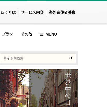
じゅうとは
サービス内容
海外在住者募集
プラン
その他
MENU
せかいじゅうTOP
せかいじゅうとは？
世界で暮らしたい方
海外在住の方
ご利用ガイド
ICLE
RTICLE
 ARTICLE
URED ARTICLE
ATURED ARTICLE
FEATURED ARTICLE
FEATURED ARTICLE
FEATURED
アジア
ARTICLE
ンド
インドネシア
した
んでした
ませんでした
りませんでした
つかりませんでした
見つかりませんでした
が見つかりませんでした
記事が見つかりませんでし
ズベキスタン
カンボジア
記事が見つかりま
た
E
TICLE
 ARTICLE
ED ARTICLE
IEWED ARTICLE
T VIEWED ARTICLE
OST VIEWED ARTICLE
ンガポール
スリランカ
せんでした
MOST VIEWED ARTICLE
イ
ネパール
した
んでした
ませんでした
りませんでした
つかりませんでした
見つかりませんでした
が見つかりませんでした
MOST VIEWED
ングラデシュ
パキスタン
記事が見つかりませんでし
ィジー共和国
フィリピン
ARTICLE
CLE
TICLE
ARTICLE
KUP ARTICLE
ICKUP ARTICLE
PICKUP ARTICLE