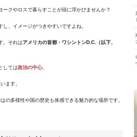
27社応募した結果・・私のアメ
（大学留
ヨークやロスで暮らすことが頭に浮かびませんか？
アメリカで働きたい配偶者必見！E/L
すし、イメージがつきやすいですよね。
３年間アメリカ人夫と一緒に生活して、
アメリカの大学院受験のためのGREを解
す。それは
アメリカの首都・ワシントンD.C.（以下、
もっと
としては
政治の中心
。
思います。
ではの多様性や国の歴史も体感できる魅力的な場所です。
我が子がギフ
ハワイオアフ島の