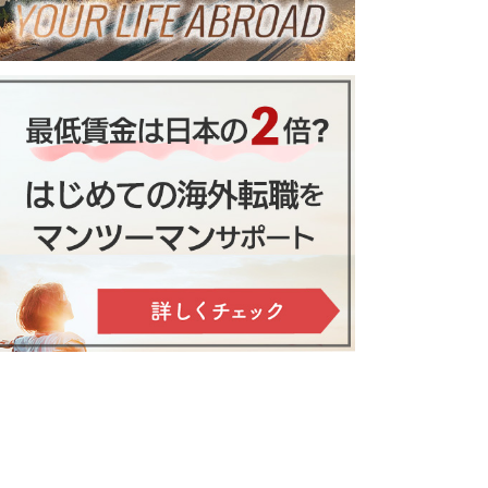
公開（O1ビザ獲得までの道の
「いつか」は待つだけ
）
では永遠に来ない。ロ
ラスベガス在住の日本人宅へホ
サンゼルス移住した私
ームステイしよう♪
面接前の準備と当日の流れ
が今伝えたいこと
べ物を選ぶポイントとは
カ人と国際結婚！全ての手続きを
詳しく解説します
院卒業できた英語勉強法と学校選
イカレッジ留学をして思うこと
世界は日本だけじゃな
の地下鉄事情！乗り方や気をつけ
ニューヨーク在住日本人宅へホ
い－自分のキャリアを
べきポイントを紹介
ームステイ
活かして海外転職サポ
ーターへ－