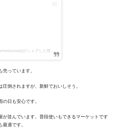
子
【K1ビザ所持者へ】グリーンカード
アメリカで働いてわかった会計
ード
DC Farmer’s Market Enthusiastさん(@farmersmarketsociety)がシェアした投稿
–
2019年 6月月25日午前11時19分PD
も売っています。
車がなくても
アメリカは大学スポーツもプロ顔負けの超
アメリカの大学へ正
は圧倒されますが、新鮮でおいしそう。
英語の幼児教育に関心がある人必見！アメリ
雨の日も安心です。
挙紹介
屋が並んでいます。普段使いもできるマーケットです
も最適です。