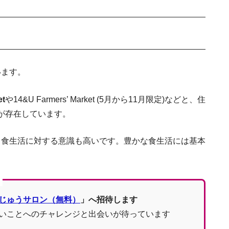
います。
アメリカK1婚約者ビザ取得
アメリカでのフリーランスや副
et
や14&U Farmers’ Market (5月から11月限定)などと、住
グと
が存在しています。
、食生活に対する意識も高いです。豊かな食生活には基本
買い物シーン別に解説！役立つ英語
じゅうサロン（無料）
」へ招待します
いことへのチャレンジと出会いが待っています