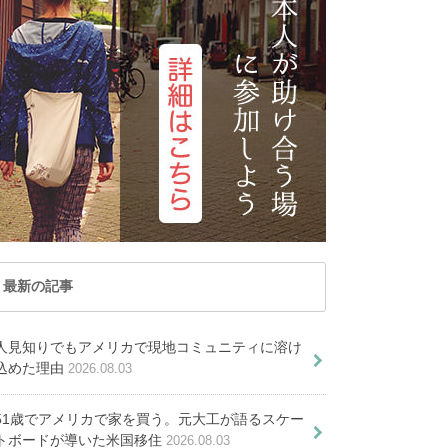
た
トナム
マカオ
記事が見つかりま
レーシア
ミャンマー
PICKUP ARTICLE
せんでした
ルディブ共和国
ラオス
国
台湾
PICKUP ARTICLE
国
香港
オセアニア
ーストラリア
トンガ
ュージーランド
パラオ共和国
リカ屈指の住み良い街】アイダ
最新の記事
“ハワイのハワイ”を感じる旅。
都ボイシ移住生活の魅力とは？
カイルアコナで心安らぐホー
ニューヨークへホーム
人見知りでもアメリカで現地コミュニティに溶け
ムステイ体験
国・アメリカの醍醐味はキャン
ステイ。クリエイティ
込めた理由
2026.08.03
の魅力と３つのスタイル
ブ系の夫婦宅へ滞在
！奨学金を貰うために必要な条件
51歳でアメリカで家を買う。元大工が語るスケー
トボードが導いた米国移住
2026.08.03