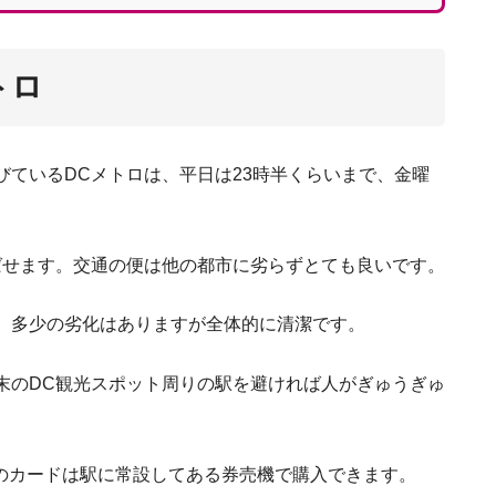
アメリカのスポーツ文化の違い。部活や習い事
トロ
ているDCメトロは、平日は23時半くらいまで、金曜
ばせます。交通の便は他の都市に劣らずとても良いです。
、多少の劣化はありますが全体的に清潔です。
末のDC観光スポット周りの駅を避ければ人がぎゅうぎゅ
式のカードは駅に常設してある券売機で購入できます。