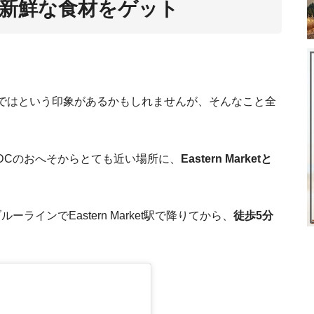
で新鮮な食材をゲット
夫のアメリカ就職成功を赤裸々
り
K1ビザからグリーンカードへ。
メリカの食生活の実態。肥満大国で健康的な食
アメリ
ではという印象があるかもしれませんが、そんなこと全
DCのおへそからとても近い場所に、
Eastern Marketと
【一番苦手な科目は英語】そんな私が米大学
びの基準
40代・大人のハワ
インでEastern Market駅で降りてから、
徒歩5分
ロサンゼルス
る