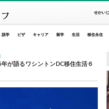
せかい
語学
ビザ
キャリア
留学
生活
移住永住
FEATURED ARTICLE
FEATURED ART
FEATURED A
FEATURED
FEAT
FE
ヨーロッパ
5年が語るワシントンDC移住生活６
アイスランド
アイルランド
アルメニア
イ
記事が見つかりませんで
記事が見つかりませ
記事が見つかり
記事が見つか
記事が見
記事が
記事
イギリス
イタリア
ウクライナ
ウ
MOST VIEWED ARTICL
MOST VIEWED AR
MOST VIEWED
MOST VIEW
MOST V
MOS
M
エストニア
オランダ
オーストリア
シ
ギリシャ
クロアチア
ジョージア
タ
記事が見つかりませんで
記事が見つかりませ
記事が見つかり
記事が見つか
記事が見
記事が
記事
スイス
スウェーデン
スペイン
バ
スロベニア
セルビア
チェコ
フ
PICKUP ARTICLE
PICKUP ARTI
PICKUP AR
PICKUP 
PIC
P