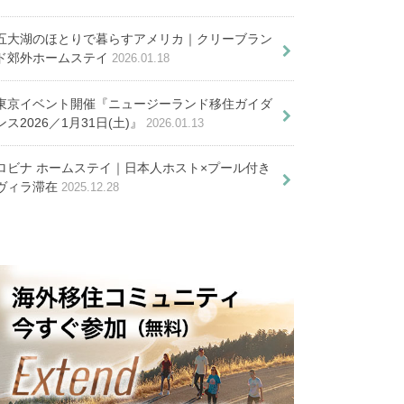
リカ就活体験談から語る成功の鍵
学生向け）
五大湖のほとりで暮らすアメリカ｜クリーブラン
ド郊外ホームステイ
2026.01.18
配偶者ビザを就労ビザにする方法
見えてきたこと
説。難易度と受験対策まとめ
東京イベント開催『ニュージーランド移住ガイダ
ンス2026／1月31日(土)』
2026.01.13
LAに渡って価値観が逆
転ーアメリカ版ワーホ
ジョージア州アトランタ郊外在
ロビナ ホームステイ｜日本人ホスト×プール付き
知られるべき！アイオワ州の隠さ
ヴィラ滞在
2025.12.28
リ”J1ビザ”の魅力
住日本人宅へホームステイ
れた魅力を語り尽くす
テッド？アメリカのギフテッド教
親子留学前に知るべき１０の話
育の現状を知る