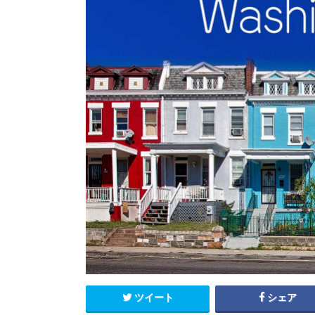
エクアドル
キューバ
グアテマラ
コスタリカ
コロンビア
セントルシア
チリ
ドミニカ共和国
ニカラグア
ハイチ
パナマ
パラグアイ
ブラジル
ベネズエラ
ペルー
ボリビア
メキシコ
ツイート
シェア