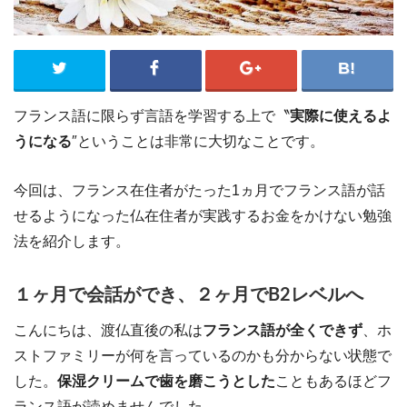
フランス語に限らず言語を学習する上で〝
実際に使えるよ
うになる
″ということは非常に大切なことです。
今回は、フランス在住者がたった1ヵ月でフランス語が話
せるようになった仏在住者が実践するお金をかけない勉強
法を紹介します。
１ヶ月で会話ができ、２ヶ月でB2レベルへ
こんにちは、渡仏直後の私は
フランス語が全くできず
、ホ
ストファミリーが何を言っているのかも分からない状態で
した。
保湿クリームで歯を磨こうとした
こともあるほどフ
ランス語が読めませんでした。