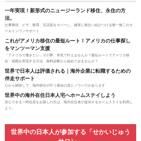
一年実現！新形式のニュージーランド移住、永住の方
法。
仕事獲得、ビザ、教育、言語面をカバーし、確実に移住へ結びつける唯一無二のオ
ールインワンサポート
これがアメリカ移住の最短ルート！アメリカの仕事探し
をマンツーマン支援
「アメリカで働きたい」その夢、本気で叶えませんか？最短ルートでアメリカ移
住・就職を実現する方法、無料診断から始めてみませんか？
世界で日本人は評価される｜海外企業に転職するための
伴走サポート
心から納得して、海外移住が叶う最短の道とノウハウがあります
世界中の海外在住日本人宅へホームステイしよう
安心できる一時住居をお探しの方は、海外在住者が提供するホームステイを利用し
よう。
世界中の日本人が参加する「せかいじゅう