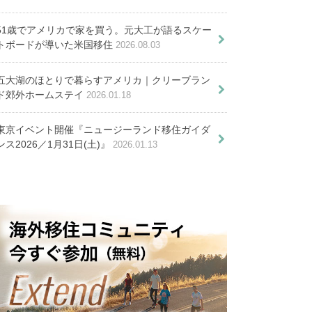
白い！？フランスに１６年
51歳でアメリカで家を買う。元大工が語るスケー
住んで感じる事
トボードが導いた米国移住
2026.08.03
ルドーへの移住が魅力的な９つ
五大湖のほとりで暮らすアメリカ｜クリーブラン
の理由
ド郊外ホームステイ
2026.01.18
これで全部！生活にかかるお金
ンス・リヨンの治安事情を現地在
ンス・パリでの実例と魅力
東京イベント開催『ニュージーランド移住ガイダ
就労ビザ切替までの手順と体験談
めの勉強方法５選
把握しよう
住者が解説
ンス2026／1月31日(土)』
2026.01.13
フランスのアーデッシュへホーム
ステイしよう
僕がフランス生活を続けて
いる理由
ールの魅力