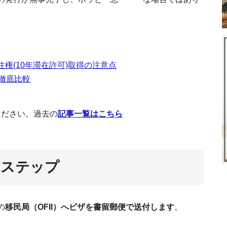
フランス・ル
フ
ノルマ
｜
権(10年滞在許可)取得の注意点
徹底比較
生活に密着するフ
フランスで個人事業主として働
フランス・リヨン留学者
たった1ヵ月でフランス語が話せる！お金を
フランスのビザ13種類の特徴
ください。過去の
記事一覧はこちら
のステップ
の
移民局（OFII）へビザを書留郵便で送付します
。
フランス移
フ