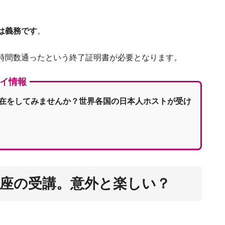
パリ在住者が勧め
は義務です
。
時間数通ったという終了証明書が必要となります。
フランス移住前に知っておくべき驚きの10の
イ情報
フランス留学で語学を上達させるために知
在をしてみませんか？世界各国の日本人ホストが受け
フランス留学を失敗さ
座の受講。意外と楽しい？
【再現性あり】ファッション留学か
ドマッ