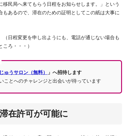
な恋愛から飛び級まで？！個性あふれるフラン
に移民局へ来てもらう日程をお知らせします。」という
合もあるので、滞在のための証明としてこの紙は大事に
【パリ生活４年】
。（日程変更を申し出ようにも、電話が通じない場合も
ところ・・・）
フランスで働く前に知っておき
フランス語をペラペラに！日常会話がスムーズに
じゅうサロン（無料）
」へ招待します
ソルボンヌ（パリ第4）
いことへのチャレンジと出会いが待っています
【体験談】フランス人の配偶者のための永住
クレルモン＝
滞在許可が可能に