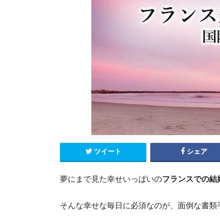
エクアドル
キューバ
グアテマラ
コスタリカ
コロンビア
セントルシア
チリ
ドミニカ共和国
ニカラグア
ハイチ
パナマ
パラグアイ
ブラジル
ベネズエラ
ペルー
ボリビア
メキシコ
ツイート
シェア
夢にまで見た幸せいっぱいの
フランスでの結
そんな幸せな毎日に必須なのが、面倒な書類