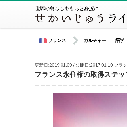
フランス
カルチャー
語学
更新日:2019.01.09 / 公開日:2017.01.10
フラ
世界共通情報
フランス永住権の取得ステッ
北米
アメリカ合衆国
カナダ
中南米
アルゼンチン
ウルグアイ