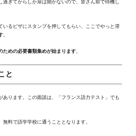
し過ぎてからしか扉は開かないので、皆さん前で待機し
フランス人の性格が丸わかり！よく使う口癖
見！本当に役立つフランス語学習WEBサイト3
フランスの長距離鉄
ているビザにスタンプを押してもらい、ここでやっと滞
す
。
のための必要書類集めが始まります
。
フランスでパティシエの仕事をしよ
こと
フランス留学希望者必見
パリ移住や留
紹介し
語
があります。この面談は、「フランス語力テスト」でも
フランス永住権の取得ステッ
、無料で語学学校に通うこととなります。