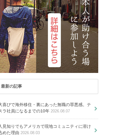
記事が見つかりません
トナム
マカオ
めの勉強方法５選
たい現地のルールと知識７選
と申請方法を徹底比較
これで全部！生活にかかるお金を
やかなイメージの花の都の裏の顔
住したほうがいい９つの理由
でした
レーシア
ミャンマー
握しよう
とは
ルディブ共和国
ラオス
E
RTICLE
 ARTICLE
T VIEWED ARTICLE
PICKUP ARTICLE
国
台湾
EWED ARTICLE
VIEWED ARTICLE
した
せんでした
ませんでした
見つかりませんでした
国
香港
オセアニア
かりませんでした
つかりませんでした
CLE
RTICLE
PICKUP ARTICLE
ーストラリア
トンガ
P ARTICLE
CKUP ARTICLE
ュージーランド
パラオ共和国
最新の記事
リへ長期滞在ホームステイのサポ
ト（留学、ワーキングホリデー
大喜びで海外移住・裏にあった無職の罪悪感。テ
等）
スラ社員になるまでの10年
2026.08.07
人見知りでもアメリカで現地コミュニティに溶け
価値観が壊されることも面
込めた理由
2026.08.03