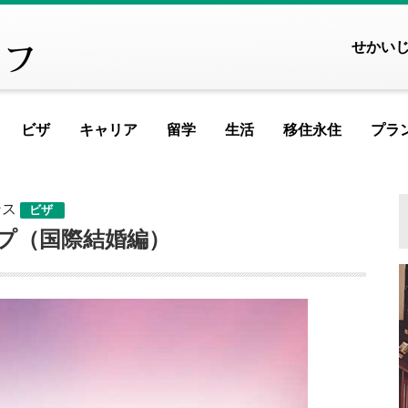
せかい
ビザ
キャリア
留学
生活
移住永住
プラ
FEATURED ARTICLE
FEATURED ARTICLE
FEATURED ART
FEATURED 
FEATUR
FEAT
F
ンス
ビザ
ヨーロッパ
プ（国際結婚編）
アイスランド
アイルランド
アルメニア
イ
記
イギリス
イタリア
ウクライナ
ウ
エストニア
オランダ
オーストリア
シ
ギリシャ
クロアチア
ジョージア
タ
記
スイス
スウェーデン
スペイン
バ
スロベニア
セルビア
チェコ
フ