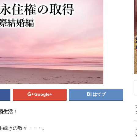
デンマーク
ドイツ
ノルウェー
ベ
独学でフランス語バイリンガルになるた
フランスの教育システム徹底分析
フランスで働く前に知っておき
フランスのビザ13種類の特徴
フランスの大学留学費用は
パリの治安情報。華
フランス移
ハンガリー
フィンランド
フランス
マ
把
ブルガリア
ベラルーシ
ベルギー
モ
MOST VIEWED ARTICLE
MOST VIEWED ARTICL
MOST VIEWED A
MOST VIEWED
MOS
ポルトガル
ポーランド
マケドニア共和国
中
MOST VI
MOST 
記事が見つかりませんでした
記事が見つかりませんで
記事が見つかりま
記事が見つかり
記事が
マルタ共和国
ラトビア
リトアニア
韓
記事が見つ
記事が見
ルクセンブルク
ルーマニア
ロシア
PICKUP ARTICLE
PICKUP ARTICLE
PICKUP ARTI
PICKUP A
オ
中東/アフリカ
PICKU
PI
ニ
アラブ首長国連邦
アルジェリア
イスラエル
エジプト
カタール
ケニア
パ
サウジアラビア
セネガル
タンザニア
Google+
はてブ
ー
トルコ
ベナン共和国
モザンビーク
婚生活
！
南アフリカ共和国
手続きの数々・・・。