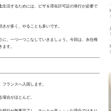
上
生活するためには、ビザ＆滞在許可証の発行が必要で
フランス・ボ
続きが多く、やることも多いです。
うに、一つ一つこなしていきましょう。今回は、永住権
フランスの大学留学費用は
これで安心！フラ
海外で寿司職人は厳しい？フラ
きます。
フランス留学から現地就職！学生ビザから
独学でフランス語バイリンガルになるた
を
南
、フランスへ入国します。
絵本の世界！！小さな街フランス ストラスブ
る場合がほとんど。
の発行が無事完了し、ホッと一息・・・な場合ではあり