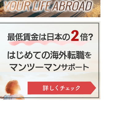
ーアンで暮らそう。物価も安い
ランス・バランスでホームステイ
ンディーでゆったり滞在
美食・ワイン・自然を楽しむ日本
人サポート付き滞在
移住・留学希望者向けフラ
ランスの税金・消費税と所得税を
ンス生活体感ツアーのご紹
紹介します
くための条件と登録ステップ
介（９日間）
はおさえたい！３つの語学学校を
かけない勉強法6選
と申請方法を徹底比較
徹底比較
住したほうがいい９つの理由
ランス・ロワール地方アンジェ郊