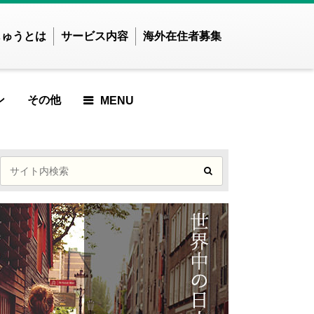
じゅうとは
サービス内容
海外在住者募集
ン
その他
MENU
せかいじゅうTOP
せかいじゅうとは？
世界で暮らしたい方
海外在住の方
ご利用ガイド
ICLE
ARTICLE
ED ARTICLE
URED ARTICLE
EATURED ARTICLE
FEATURED ARTICLE
FEATURED ARTICLE
アジア
ンド
インドネシア
事が見つかりませんでした
記事が見つかりません
ズベキスタン
カンボジア
でした
MOST VIEWED ARTICLE
ンガポール
スリランカ
MOST VIEWED
イ
ネパール
事が見つかりませんでした
ARTICLE
ングラデシュ
パキスタン
ィジー共和国
フィリピン
PICKUP ARTICLE