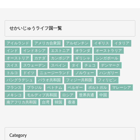
せかいじゅうライフ国一覧
アイルランド
アメリカ合衆国
アルゼンチン
イギリス
イタリア
インド
インドネシア
エストニア
オランダ
オーストラリア
オーストリア
カナダ
カンボジア
ギリシャ
シンガポール
スイス
スウェーデン
スペイン
タイ
チェコ
デンマーク
トルコ
ドイツ
ニュージーランド
ノルウェー
ハンガリー
バングラデシュ
パラオ共和国
フィジー共和国
フィリピン
フランス
ブラジル
ベトナム
ベルギー
ポルトガル
マレーシア
メキシコ
モルディブ共和国
ロシア
世界共通
中国
南アフリカ共和国
台湾
韓国
香港
Category