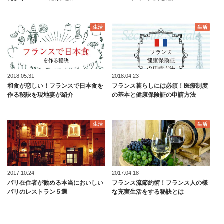
生活
生活
2018.05.31
2018.04.23
和食が恋しい！フランスで日本食を
フランス暮らしには必須！医療制度
作る秘訣を現地妻が紹介
の基本と健康保険証の申請方法
生活
生活
2017.10.24
2017.04.18
パリ在住者が勧める本当においしい
フランス流節約術！フランス人の様
パリのレストラン５選
な充実生活をする秘訣とは