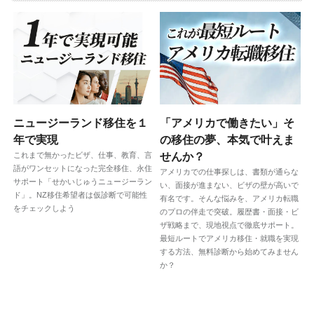
ニュージーランド移住を１
「アメリカで働きたい」そ
年で実現
の移住の夢、本気で叶えま
これまで無かったビザ、仕事、教育、言
せんか？
語がワンセットになった完全移住、永住
アメリカでの仕事探しは、書類が通らな
サポート「せかいじゅうニュージーラン
い、面接が進まない、ビザの壁が高いで
ド」。NZ移住希望者は仮診断で可能性
有名です。そんな悩みを、アメリカ転職
をチェックしよう
のプロの伴走で突破。履歴書・面接・ビ
ザ戦略まで、現地視点で徹底サポート。
最短ルートでアメリカ移住・就職を実現
する方法、無料診断から始めてみません
か？