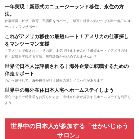
一年実現！新形式のニュージーランド移住、永住の方
法。
仕事獲得、ビザ、教育、言語面をカバーし、確実に移住へ結びつける唯一無二のオ
ールインワンサポート
これがアメリカ移住の最短ルート！アメリカの仕事探し
をマンツーマン支援
「アメリカで働きたい」その夢、本気で叶えませんか？最短ルートでアメリカ移
住・就職を実現する方法、無料診断から始めてみませんか？
世界で日本人は評価される｜海外企業に転職するための
伴走サポート
心から納得して、海外移住が叶う最短の道とノウハウがあります
世界中の海外在住日本人宅へホームステイしよう
安心できる一時住居をお探しの方は、海外在住者が提供するホームステイを利用し
よう。
世界中の日本人が参加する「せかいじゅう
サロン」