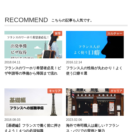
RECOMMEND
こちらの記事も人気です。
留学
カルチャー
2018.04.11
2016.12.14
フランスのワーホリ希望者必見！ビ
フランス人の性格が丸わかり！よく
ザ申請等の準備から帰国まで流れ
使う口癖６選
キャリア
キャリア
2018.08.03
2023.02.06
【基礎編】フランスで働く前に押さ
海外で寿司職人は厳しい？フラン
えよう！４つの必須知識
ス・パリでの実例と魅力