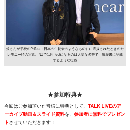
娘さんが学校のPrifect（日本の生徒会のようなもの）に選抜されたときのセ
レモニー時の写真。NZではPrifectになるのは大変な名誉で、履歴書に記載
するような役職
★参加特典★
今回はご参加頂いた皆様に特典として、
TALK LIVEのア
ーカイブ動画＆スライド資料
を、
参加者に無料でプレゼン
ト
させていただきます！