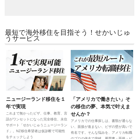
最短で海外移住を目指そう！せかいじゅ
うサービス
ニュージーランド移住を１
「アメリカで働きたい」そ
年で実現
の移住の夢、本気で叶えま
これまで無かったビザ、仕事、教育、言
せんか？
語がワンセットになった完全移住、永住
アメリカでの仕事探しは、書類が通らな
サポート「せかいじゅうニュージーラン
い、面接が進まない、ビザの壁が高いで
ド」。NZ移住希望者は仮診断で可能性
有名です。そんな悩みを、アメリカ転職
をチェックしよう
のプロの伴走で突破。履歴書・面接・ビ