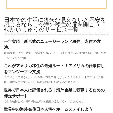
日本での生活に将来が見えないと不安を
感じるなら、今海外移住の扉を開こう！
せかいじゅうのサービス一覧
一年実現！新形式のニュージーランド移住、永住の方
法。
仕事獲得、ビザ、教育、言語面をカバーし、確実に移住へ結びつける唯一無二のオ
ールインワンサポート
これがアメリカ移住の最短ルート！アメリカの仕事探し
をマンツーマン支援
「アメリカで働きたい」その夢、本気で叶えませんか？最短ルートでアメリカ移
住・就職を実現する方法、無料診断から始めてみませんか？
世界で日本人は評価される｜海外企業に転職するための
伴走サポート
心から納得して、海外移住が叶う最短の道とノウハウがあります
世界中の海外在住日本人宅へホームステイしよう