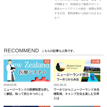
ザ戦略まで、現地視点で徹底サポート。
最短ルートでアメリカ移住・就職を実現
する方法、無料診断から始めてみません
か？
RECOMMEND
こちらの記事も人気です。
生活
その他
2018.03.06
2021.06.22
ニュージーランドの医療制度を詳し
ワーホリからニュージーランド永住
く解説。知って安心８つのこと
権取得。キャンプ文化を楽しむ日常
とは