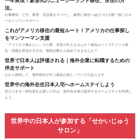
一年実現！新形式のニュージーランド移住、永住の方
法。
仕事獲得、ビザ、教育、言語面をカバーし、確実に移住へ結びつける唯一無二のオ
ールインワンサポート
これがアメリカ移住の最短ルート！アメリカの仕事探し
をマンツーマン支援
「アメリカで働きたい」その夢、本気で叶えませんか？最短ルートでアメリカ移
住・就職を実現する方法、無料診断から始めてみませんか？
世界で日本人は評価される｜海外企業に転職するための
伴走サポート
心から納得して、海外移住が叶う最短の道とノウハウがあります
世界中の海外在住日本人宅へホームステイしよう
安心できる一時住居をお探しの方は、海外在住者が提供するホームステイを利用し
よう。
世界中の日本人が参加する「せかいじゅう
サロン」