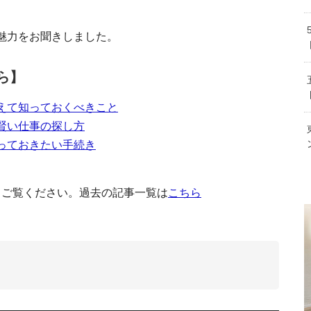
魅力をお聞きしました。
忘れないで！
シドニ
癖やなまりの実際は？オージーイングリッ
ら】
えて知っておくべきこと
オーストラリアでワ
賢い仕事の探し方
っておきたい手続き
現地生活
職業別オーストラリアの平均年収
オーストラリア技術独立永住権取得に
国ならでは
もご覧ください。過去の記事一覧は
こちら
説
ーストラリア独自のカフェ文化。注文方法やお
ゴール