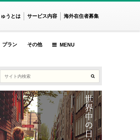
じゅうとは
サービス内容
海外在住者募集
プラン
その他
MENU
せかいじゅうTOP
せかいじゅうとは？
世界で暮らしたい方
海外在住の方
ご利用ガイド
ICLE
RTICLE
 ARTICLE
URED ARTICLE
ATURED ARTICLE
FEATURED ARTICLE
FEATURED ARTICLE
FEATURED
アジア
ARTICLE
ンド
インドネシア
んでした
記事が見つかりませんでし
ズベキスタン
カンボジア
記事が見つかりま
た
TICLE
ンガポール
スリランカ
せんでした
MOST VIEWED ARTICLE
イ
ネパール
んでした
MOST VIEWED
ングラデシュ
パキスタン
記事が見つかりませんでし
ィジー共和国
フィリピン
ARTICLE
CLE