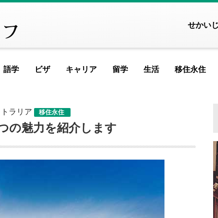
せかい
語学
ビザ
キャリア
留学
生活
移住永住
FEATURED ARTICLE
FEATURED ART
FEATURED A
FEATURED
FEAT
FE
ストラリア
移住永住
ヨーロッパ
つの魅力を紹介します
アイスランド
アイルランド
アルメニア
イ
記事が見つかりませ
イギリス
イタリア
ウクライナ
ウ
MOST VIEWED AR
エストニア
オランダ
オーストリア
シ
ギリシャ
クロアチア
ジョージア
タ
記事が見つかりませ
スイス
スウェーデン
スペイン
バ
スロベニア
セルビア
チェコ
フ
PICKUP ARTI