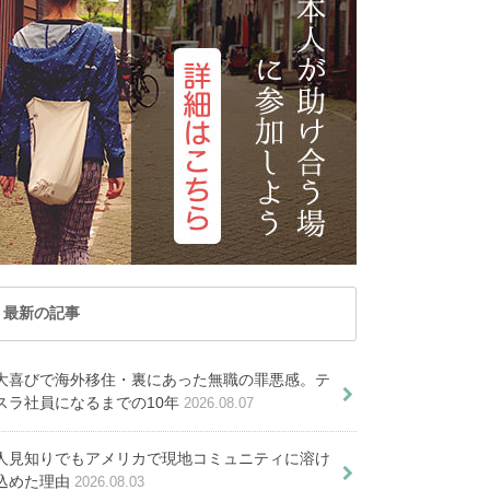
た
トナム
マカオ
るべき４つの話
公開。年収1,184万円は資源国
取得する６つの方法
！到着最初の２週間の内にしてお
アで取れる役立つライセンス３選
トラリア移住にかかる費用を徹底
記事が見つかりま
レーシア
ミャンマー
PICKUP ARTICLE
のあの職業
きたいこと
解説します
せんでした
ルディブ共和国
ラオス
E
 ARTICLE
T VIEWED ARTICLE
国
台湾
ED ARTICLE
IEWED ARTICLE
OST VIEWED ARTICLE
PICKUP ARTICLE
した
ませんでした
見つかりませんでした
国
香港
オセアニア
りませんでした
つかりませんでした
が見つかりませんでした
TICLE
ICKUP ARTICLE
ーストラリア
トンガ
ARTICLE
KUP ARTICLE
PICKUP ARTICLE
ュージーランド
パラオ共和国
最新の記事
オーストラリア・ダーウィン在
【ホームステイ情報】
大喜びで海外移住・裏にあった無職の罪悪感。テ
住日本人宅へホームステイ
シドニー在住日本人宅
スラ社員になるまでの10年
2026.08.07
へホームステイしよう
人見知りでもアメリカで現地コミュニティに溶け
込めた理由
2026.08.03