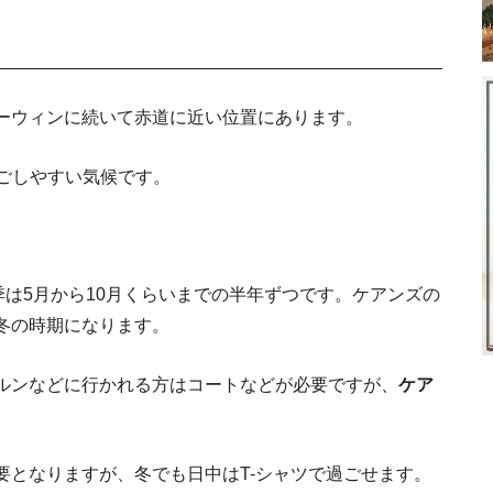
旅行者も長期
車を
ーウィンに続いて赤道に近い位置にあります。
ごしやすい気候です。
オーストラリア留学
オーストラリアの最低賃金と雇
季は5月から10月くらいまでの半年ずつです。ケアンズの
は注意
冬の時期になります。
40代でもオーストラリア移住可能。
ルンなどに行かれる方はコートなどが必要ですが、
ケア
オース
オーストラリアの出産事情。日本との違
グレートオ
要となりますが、冬でも日中はT-シャツで過ごせます。