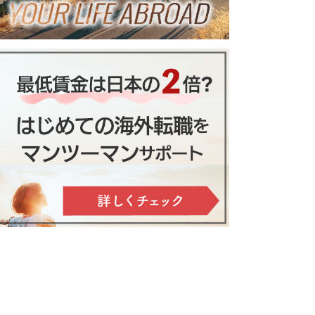
滞在者も覚えよう！シドニーの電
オーストラリア・アデレード近
オーストラリア・ゴー
お得に乗りこなす方法
郊ポートアデレードへホームス
ルドコースト在住日本
テイ
人宅へホームステイ
！到着最初の２週間の内にしてお
きたいこと
用形態の話。こんなオーナーに
が必要
移民書士が伝える実践アドバイス
海外への一歩が永住権
トラリアへ愛犬と移住。持ち込み
オーストラリア・バーリング
いを知っておこう
へ。私がオーストラリ
手続き・輸送費用の全て
ーシャンロードへ旅に出よう。
バー在住日本人宅へホームステ
アでビザ専門家として
イしよう