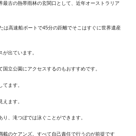
界最古の熱帯雨林の玄関口として、近年オーストラリア
。
たは高速船ボートで45分の距離でそこはすぐに世界遺産
スが出ています。
オーストラリアの食習慣４つ
て国立公園にアクセスするのもおすすめです。
オーストラリアの高校
してます。
見えます。
あり、滝つぼでは泳ぐことができます。
オーストラリア永住権取得のた
満載のケアンズ。すべて自己責任で行うのが前提です