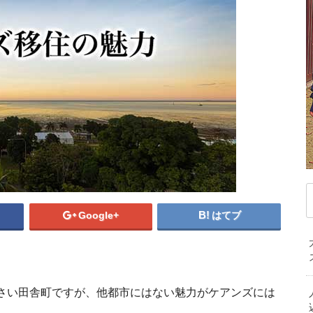
デンマーク
ドイツ
ノルウェー
ベ
オーストラリア人との国際結婚前に知
職業別オーストラリアの平均年収を
オーストラリア永住権を
オーストラリア留学
オーストラリ
オース
ハンガリー
フィンランド
フランス
マ
ならでは
ブルガリア
ベラルーシ
ベルギー
モ
MOST VIEWED ARTICL
MOST VIEWED
MOS
ポルトガル
ポーランド
マケドニア共和国
中
MOST VIEW
MOST V
M
記事が見つかりませんで
記事が見つかり
記事が
マルタ共和国
ラトビア
リトアニア
韓
記事が見つか
記事が見
記事
ルクセンブルク
ルーマニア
ロシア
PICKUP ARTICLE
PICKUP AR
P
オ
中東/アフリカ
PICKUP 
PIC
ニ
アラブ首長国連邦
アルジェリア
イスラエル
エジプト
カタール
ケニア
サウジアラビア
セネガル
タンザニア
Google+
はてブ
トルコ
ベナン共和国
モザンビーク
。
南アフリカ共和国
さい田舎町ですが、他都市にはない魅力がケアンズには