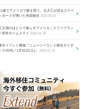
51歳でアメリカで家を買う。元大工が語るスケー
トボードが導いた米国移住
2026.08.03
オーストラリア生活の前にやって
ー移住生活・６つの魅力。現地在
シュの謎と不安を解消しよう
おきたい手続き
五大湖のほとりで暮らすアメリカ｜クリーブラン
住者が明かします
ド郊外ホームステイ
2026.01.18
海外初心者でも安心｜シドニー
「仕事のために生き
ーホリ費用を徹底解説！出発前と
の日本人ホストがサポートする
東京イベント開催『ニュージーランド移住ガイダ
る」から「生きるため
ンス2026／1月31日(土)』
2026.01.13
に必要なコストは？
ホームステイ
に働く」へ～オースト
を公開。年収1,184万円は資源
ラリアで叶えた理想の
必要な職業や申請・審査基準を解
のあの職業
生活とキャリア～
すすめチェーン店も紹介
ドコーストに移住する魅力！実際
の生活や治安は？