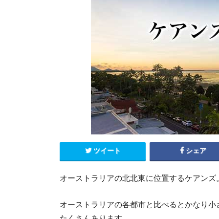
エクアドル
キューバ
グアテマラ
コスタリカ
コロンビア
セントルシア
チリ
ドミニカ共和国
ニカラグア
ハイチ
パナマ
パラグアイ
ブラジル
ベネズエラ
ペルー
ボリビア
メキシコ
ツイート
シェア
オーストラリアの北北東に位置するケアンズ
オーストラリアの各都市と比べるとかなり小
たくさんあります。