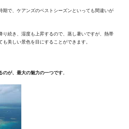
時期で、ケアンズのベストシーズンといっても間違いが
降り続き、湿度も上昇するので、蒸し暑いですが、熱帯
ても美しい景色を目にすることができます。
手土産もう買った？
るのが、最大の魅力の一つです
。
メルボ
起業・投資で永住を叶える！オースト
オーストラリアで仕事探し。履
オーストラリ
底解説
詳し
ル