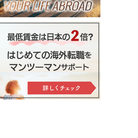
。配偶者ビザ→永住権取得へ向け
送り方と注意点あり
て
「仕事のために生き
ケアンズ在住日本人宅へホーム
る」から「生きるため
ステイ。大自然の癒しやアドベ
に働く」へ～オースト
ンチャーを満喫
ラリアで叶えた理想の
生活とキャリア～
ザの申請・取得方法と注意点
！到着最初の２週間の内にしてお
体験から学ぶ賢い仕事の探し方
きたいこと
ドコーストに移住する魅力！実際
の生活や治安は？
き、誘われたときの基本知識
西オーストラリア・パ
オーストラリア・バーリング
ース在住日本人宅へホ
バー在住日本人宅へホームステ