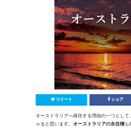
エクアドル
キューバ
グアテマラ
コスタリカ
コロンビア
セントルシア
チリ
ドミニカ共和国
ニカラグア
ハイチ
パナマ
パラグアイ
ブラジル
ベネズエラ
ペルー
ボリビア
メキシコ
ツイート
シェア
オーストラリアへ移住する理由の一つとして
ゃると思います。
オーストラリアの永住権
も