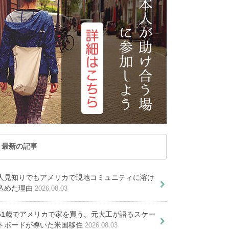
た
トナム
マカオ
るべき４つの話
公開。年収1,184万円は資源国
取得する６つの方法
！到着最初の２週間の内にしてお
アで取れる役立つライセンス３選
トラリア移住にかかる費用を徹底
記事が見つかりま
レーシア
ミャンマー
PICKUP ARTICLE
のあの職業
きたいこと
解説します
せんでした
ルディブ共和国
ラオス
E
 ARTICLE
T VIEWED ARTICLE
国
台湾
ED ARTICLE
IEWED ARTICLE
OST VIEWED ARTICLE
PICKUP ARTICLE
した
ませんでした
見つかりませんでした
国
香港
オセアニア
りませんでした
つかりませんでした
が見つかりませんでした
TICLE
ICKUP ARTICLE
ーストラリア
トンガ
ARTICLE
KUP ARTICLE
PICKUP ARTICLE
ュージーランド
パラオ共和国
最新の記事
海外初心者でも安心｜シドニー
の日本人ホストがサポートする
シドニーに移住して１
人見知りでもアメリカで現地コミュニティに溶け
ホームステイ
２年。現地日本食店マ
込めた理由
2026.08.03
ネージャーとして働く
51歳でアメリカで家を買う。元大工が語るスケー
私の今とこれから
トボードが導いた米国移住
2026.08.03