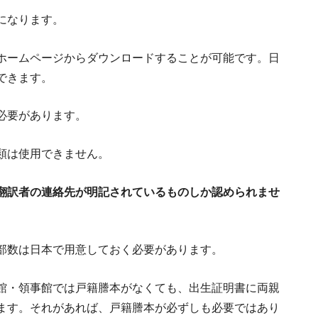
になります。
ホームページからダウンロードすることが可能です。日
できます。
必要があります。
【３つ
オーストラリアで働
移
類は使用できません。
翻訳者の連絡先が明記されているものしか認められませ
オーストラリア技術独立永住権取得に
海外在住者の新しい副業？オース
説
部数は日本で用意しておく必要があります。
収入
シドニー治安
館・領事館では戸籍謄本がなくても、出生証明書に両親
ます。それがあれば、戸籍謄本が必ずしも必要ではあり
オーストラリアの食習慣４つ