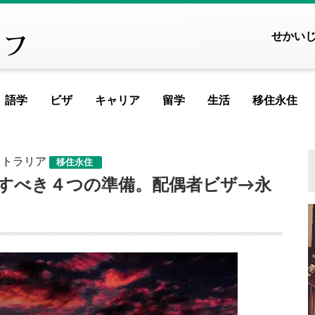
せかい
語学
ビザ
キャリア
留学
生活
移住永住
FEATURED ARTICLE
FEATURED ART
FEATURED A
FEATURED
FEAT
FE
ストラリア
移住永住
ヨーロッパ
すべき４つの準備。配偶者ビザ→永
アイスランド
アイルランド
アルメニア
イ
記事が見つかりませ
イギリス
イタリア
ウクライナ
ウ
MOST VIEWED AR
エストニア
オランダ
オーストリア
シ
ギリシャ
クロアチア
ジョージア
タ
記事が見つかりませ
スイス
スウェーデン
スペイン
バ
スロベニア
セルビア
チェコ
フ
PICKUP ARTI