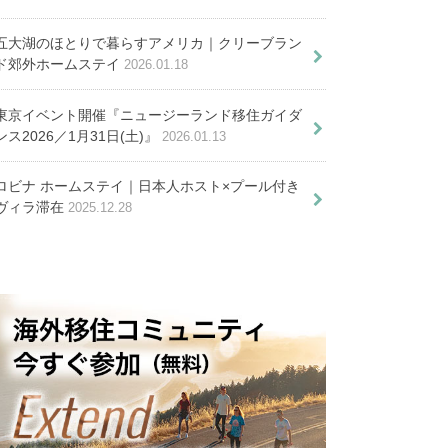
五大湖のほとりで暮らすアメリカ｜クリーブラン
ド郊外ホームステイ
2026.01.18
ニア移住が魅力的な８つの理由
シュの謎と不安を解消しよう
トラリアで家を買ってみた
東京イベント開催『ニュージーランド移住ガイダ
ンス2026／1月31日(土)』
2026.01.13
ブリスベン在住日本人宅へホー
ロビナ ホームステイ｜日本人ホスト×プール付き
取得する６つの方法
一度しかない人生だか
ヴィラ滞在
2025.12.28
ムステイ。ニュータウン・
う！資格の取り方や働き方の違
生の１日 〜留学の際の留意点~
ら。アデレードに移住
Springfield Lakes
い
した看護師の私が伝え
たい事
すすめチェーン店も紹介
トラリア移住に備えてすべき４つ
ア・日本で喜ばれる贈り物。荷物