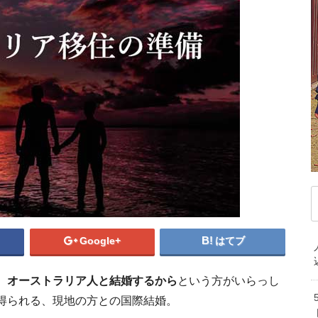
デンマーク
ドイツ
ノルウェー
ベ
オーストラリア人との国際結婚前に知
職業別オーストラリアの平均年収を
オーストラリア永住権を
オーストラリア留学
オーストラリ
オース
ハンガリー
フィンランド
フランス
マ
ならでは
ブルガリア
ベラルーシ
ベルギー
モ
MOST VIEWED ARTICL
MOST VIEWED
MOS
ポルトガル
ポーランド
マケドニア共和国
中
MOST VIEW
MOST V
M
記事が見つかりませんで
記事が見つかり
記事が
マルタ共和国
ラトビア
リトアニア
韓
記事が見つか
記事が見
記事
ルクセンブルク
ルーマニア
ロシア
PICKUP ARTICLE
PICKUP AR
P
オ
中東/アフリカ
PICKUP 
PIC
ニ
アラブ首長国連邦
アルジェリア
イスラエル
エジプト
カタール
ケニア
サウジアラビア
セネガル
タンザニア
トルコ
ベナン共和国
モザンビーク
Google+
はてブ
南アフリカ共和国
、
オーストラリア人と結婚するから
という方がいらっし
得られる、現地の方との国際結婚。