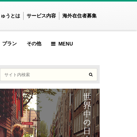
じゅうとは
サービス内容
海外在住者募集
プラン
その他
MENU
せかいじゅうTOP
せかいじゅうとは？
世界で暮らしたい方
海外在住の方
ご利用ガイド
ICLE
RTICLE
 ARTICLE
URED ARTICLE
ATURED ARTICLE
FEATURED ARTICLE
FEATURED ARTICLE
FEATURED
アジア
ARTICLE
ンド
インドネシア
んでした
記事が見つかりませんでし
ズベキスタン
カンボジア
記事が見つかりま
た
TICLE
ンガポール
スリランカ
せんでした
MOST VIEWED ARTICLE
イ
ネパール
んでした
MOST VIEWED
ングラデシュ
パキスタン
記事が見つかりませんでし
ィジー共和国
フィリピン
ARTICLE
CLE