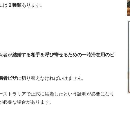
には
２種類
あります。
の準備
の
保者が
結婚する相手を呼び寄せるための一時滞在用のビ
完全解説！オーストラリアの学生ビ
オーストラリア留学
オーストラリアで働こう！実
偶者ビザ
に切り替えなければいけません。
ーストラリアで正式に結婚したという証明が必要になり
ゴール
が必要な場合があります。
ストラリアのバーベキューBBQ文化。誘うと