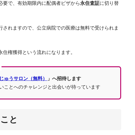
オーストラリ
必要で、有効期限内に配偶者ビザから
永住査証
に切り替
の
行されますので、公立病院での医療は無料で受けられま
永住権獲得という流れになります。
オーストラリアのホ
私がオーストラリアに移住し、RSM
に
じゅうサロン（無料）
」へ招待します
常夏の
オーストラリア：ファームジョ
いことへのチャレンジと出会いが待っています
こ
きこと
オーストラリアの出産事情。日本との違
絶対訪れたい！