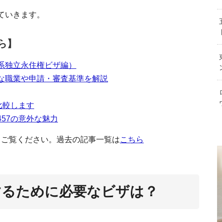
ていきます。
ら】
タスマ
癖やなまりの実際は？オージーイングリッ
オース
系独立永住権ビザ編）
な職業や申請・審査基準を解説
オーストラリア永住権を
比較します
オーストラリアで保育士をしよ
オーストラリアの高校
57の意外な魅力
もご覧ください。過去の記事一覧は
こちら
ーストラリア独自のカフェ文化。注文方法やお
するために必要なビザは？
オース
オーストラリ