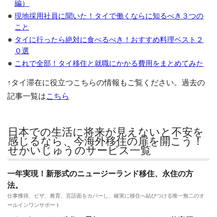
編）
現地採用社員に聞いた！タイで働くならに知るべき３つの
こと
タイに行ったら絶対に食べるべき！おすすめ料理ベスト２
０選
これで全部！タイ移住と就職にかかる費用をまとめてみた
↑タイ滞在に役立つこちらの情報もご覧ください。過去の
記事一覧は
こちら
日本での生活に将来が見えないと不安を
感じるなら、今海外移住の扉を開こう！
せかいじゅうのサービス一覧
一年実現！新形式のニュージーランド移住、永住の方
法。
仕事獲得、ビザ、教育、言語面をカバーし、確実に移住へ結びつける唯一無二のオ
ールインワンサポート