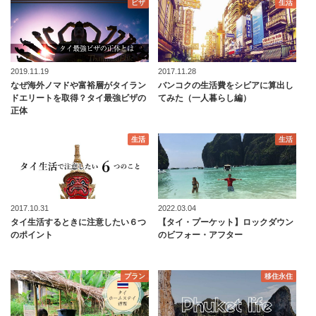
ビザ
生活
2019.11.19
2017.11.28
なぜ海外ノマドや富裕層がタイラン
バンコクの生活費をシビアに算出し
ドエリートを取得？タイ最強ビザの
てみた（一人暮らし編）
正体
生活
生活
2017.10.31
2022.03.04
タイ生活するときに注意したい６つ
【タイ・プーケット】ロックダウン
のポイント
のビフォー・アフター
プラン
移住永住