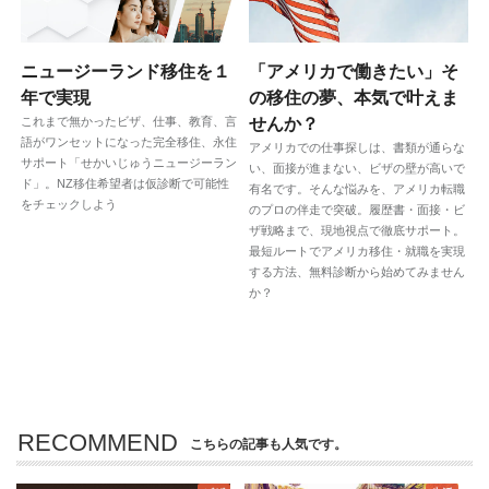
ニュージーランド移住を１
「アメリカで働きたい」そ
年で実現
の移住の夢、本気で叶えま
これまで無かったビザ、仕事、教育、言
せんか？
語がワンセットになった完全移住、永住
アメリカでの仕事探しは、書類が通らな
サポート「せかいじゅうニュージーラン
い、面接が進まない、ビザの壁が高いで
ド」。NZ移住希望者は仮診断で可能性
有名です。そんな悩みを、アメリカ転職
をチェックしよう
のプロの伴走で突破。履歴書・面接・ビ
ザ戦略まで、現地視点で徹底サポート。
最短ルートでアメリカ移住・就職を実現
する方法、無料診断から始めてみません
か？
RECOMMEND
こちらの記事も人気です。