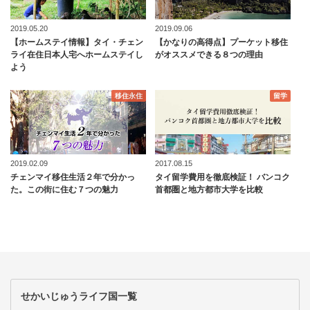
2019.05.20
2019.09.06
【ホームステイ情報】タイ・チェン
【かなりの高得点】プーケット移住
ライ在住日本人宅へホームステイし
がオススメできる８つの理由
よう
移住永住
留学
2019.02.09
2017.08.15
チェンマイ移住生活２年で分かっ
タイ留学費用を徹底検証！ バンコク
た。この街に住む７つの魅力
首都圏と地方都市大学を比較
せかいじゅうライフ国一覧