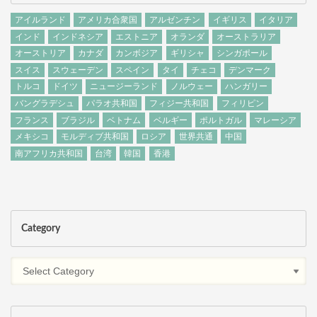
アイルランド
アメリカ合衆国
アルゼンチン
イギリス
イタリア
インド
インドネシア
エストニア
オランダ
オーストラリア
オーストリア
カナダ
カンボジア
ギリシャ
シンガポール
スイス
スウェーデン
スペイン
タイ
チェコ
デンマーク
トルコ
ドイツ
ニュージーランド
ノルウェー
ハンガリー
バングラデシュ
パラオ共和国
フィジー共和国
フィリピン
フランス
ブラジル
ベトナム
ベルギー
ポルトガル
マレーシア
メキシコ
モルディブ共和国
ロシア
世界共通
中国
南アフリカ共和国
台湾
韓国
香港
Category