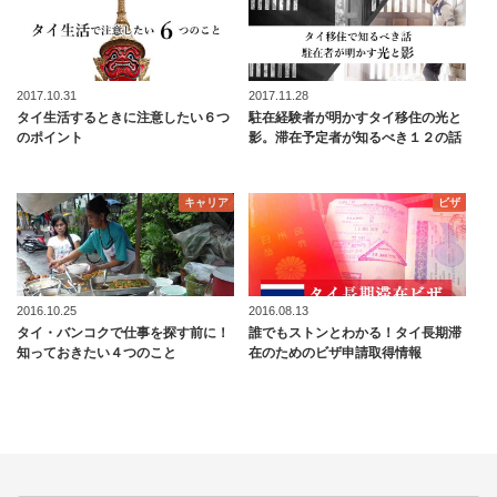
2017.10.31
2017.11.28
タイ生活するときに注意したい６つ
駐在経験者が明かすタイ移住の光と
のポイント
影。滞在予定者が知るべき１２の話
キャリア
ビザ
2016.10.25
2016.08.13
タイ・バンコクで仕事を探す前に！
誰でもストンとわかる！タイ長期滞
知っておきたい４つのこと
在のためのビザ申請取得情報