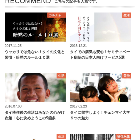
RECOMMEND
こちらの記事も人気です。
カルチャー
生活
2017.11.25
2016.12.21
ウッカリでは危ない！タイの文化と
タイでの病気も安心！サミティベー
習慣・暗黙のルール１０選
ト病院の日本人向けサービス5選
生活
留学
2016.07.03
2017.02.23
タイ移住後の生活はあなたの心がけ
タイに留学しよう！チェンマイ大学
次第！心に決めようこの5箇条
５つの魅力
生活
移住永住