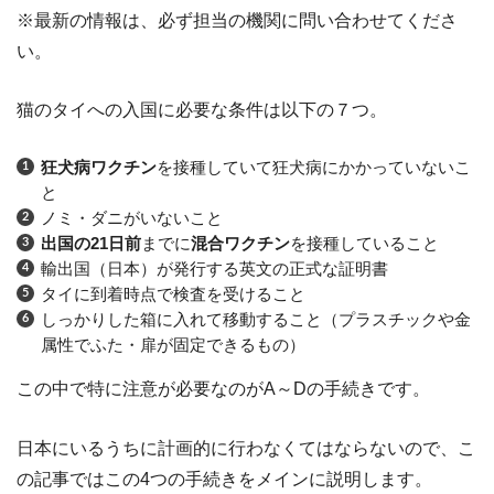
※最新の情報は、必ず担当の機関に問い合わせてくださ
い。
猫のタイへの入国に必要な条件は以下の７つ。
狂犬病ワクチン
を接種していて狂犬病にかかっていないこ
と
ノミ・ダニがいないこと
出国の21日前
までに
混合ワクチン
を接種していること
輸出国（日本）が発行する英文の正式な証明書
タイに到着時点で検査を受けること
しっかりした箱に入れて移動すること（プラスチックや金
属性でふた・扉が固定できるもの）
この中で特に注意が必要なのがA～Dの手続きです。
日本にいるうちに計画的に行わなくてはならないので、こ
の記事ではこの4つの手続きをメインに説明します。