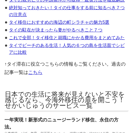
絶対知っておきたい！タイの仕事をする前に知るべき７つ
の注意点
タイ移住におすすめの海辺の町シラチャの魅力5選
タイの駐在が決まったら妻がやるべきこと７つ
これで全部！タイ移住と就職にかかる費用をまとめてみた
タイでビーチのある生活！人気の６つの島を生活面でシビ
アに比較
↑タイ滞在に役立つこちらの情報もご覧ください。過去の
記事一覧は
こちら
日本での生活に将来が見えないと不安を
感じるなら、今海外移住の扉を開こう！
せかいじゅうのサービス一覧
一年実現！新形式のニュージーランド移住、永住の方
法。