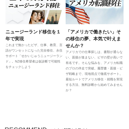
ニュージーランド移住を１
「アメリカで働きたい」そ
年で実現
の移住の夢、本気で叶えま
これまで無かったビザ、仕事、教育、言
せんか？
語がワンセットになった完全移住、永住
アメリカでの仕事探しは、書類が通らな
サポート「せかいじゅうニュージーラン
い、面接が進まない、ビザの壁が高いで
ド」。NZ移住希望者は仮診断で可能性
有名です。そんな悩みを、アメリカ転職
をチェックしよう
のプロの伴走で突破。履歴書・面接・ビ
ザ戦略まで、現地視点で徹底サポート。
最短ルートでアメリカ移住・就職を実現
する方法、無料診断から始めてみません
か？