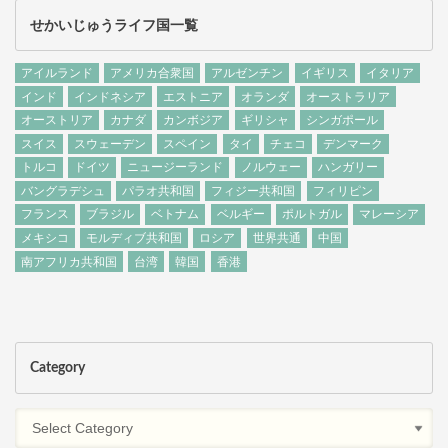
せかいじゅうライフ国一覧
アイルランド
アメリカ合衆国
アルゼンチン
イギリス
イタリア
インド
インドネシア
エストニア
オランダ
オーストラリア
オーストリア
カナダ
カンボジア
ギリシャ
シンガポール
スイス
スウェーデン
スペイン
タイ
チェコ
デンマーク
トルコ
ドイツ
ニュージーランド
ノルウェー
ハンガリー
バングラデシュ
パラオ共和国
フィジー共和国
フィリピン
フランス
ブラジル
ベトナム
ベルギー
ポルトガル
マレーシア
メキシコ
モルディブ共和国
ロシア
世界共通
中国
南アフリカ共和国
台湾
韓国
香港
Category