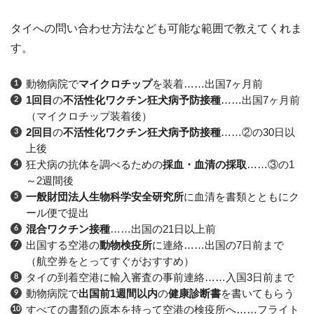
タイへの問い合わせ方法なども可能な範囲で教えてくれま
す。
動物病院で
マイクロチップ
を装着……出国7ヶ月前
1回目
の
不活性化ワクチン狂犬病予防接種
……出国7ヶ月前
（マイクロチップ装着後）
2回目
の
不活性化ワクチン狂犬病予防接種
……②の30日以
上後
狂犬病の抗体を調べるための
採血・血清の採取
……③の1
～2週間後
一般財団法人生物科学安全研究所
に血清を書類とともにク
ール便で提出
混合ワクチン接種
……出国の21日以上前
出国する空港の
動物検疫所
に連絡……出国の7日前まで
（航空券をとってすぐがおすすめ）
タイの到着空港に輸入審査の事前連絡……入国3日前まで
動物病院で
出国前1週間以内
の
健康診断書
を書いてもらう
すべての書類の原本を持って空港の検疫所へ……フライト