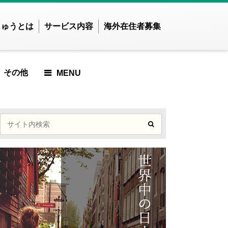
じゅうとは
サービス内容
海外在住者募集
その他
MENU
せかいじゅうTOP
せかいじゅうとは？
世界で暮らしたい方
海外在住の方
ご利用ガイド
E
CLE
RTICLE
D ARTICLE
RED ARTICLE
ATURED ARTICLE
FEATURED ARTICLE
FEATURED ARTICLE
アジア
ンド
インドネシア
でした
んでした
せんでした
りませんでした
つかりませんでした
見つかりませんでした
事が見つかりませんでした
記事が見つかりませんでし
ズベキスタン
カンボジア
た
CLE
TICLE
ARTICLE
ED ARTICLE
IEWED ARTICLE
 VIEWED ARTICLE
OST VIEWED ARTICLE
ンガポール
スリランカ
MOST VIEWED ARTICLE
イ
ネパール
でした
んでした
せんでした
りませんでした
つかりませんでした
見つかりませんでした
事が見つかりませんでした
ングラデシュ
パキスタン
記事が見つかりませんでし
ィジー共和国
フィリピン
LE
ICLE
 ARTICLE
UP ARTICLE
ICKUP ARTICLE
PICKUP ARTICLE