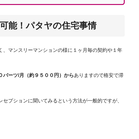
可能！パタヤの住宅事情
く、マンスリーマンションの様に１ヶ月毎の契約や１年
タイに行ったら絶対に食べるべき！おすすめ料
絶対知っておきたい！タイの仕事を
０バーツ/月（約９５００円）から
ありますので格安で滞
これで全部！タ
誰でも長期滞在できる！タイの観光ビザを
レセプションに聞いてみるという方法が一般的ですが、
サメット島で食べてほ