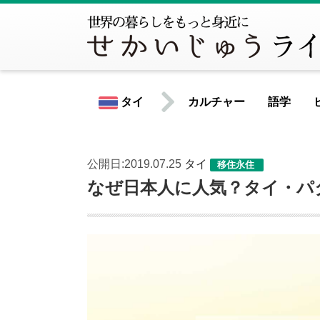
タイ
カルチャー
語学
公開日:2019.07.25
タイ
移住永住
世界共通情報
なぜ日本人に人気？タイ・パ
北米
アメリカ合衆国
カナダ
中南米
アルゼンチン
ウルグアイ