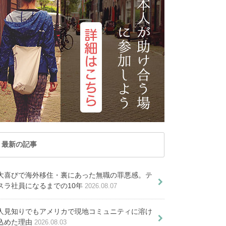
た
トナム
マカオ
レーシア
ミャンマー
PICKUP ARTICLE
ルディブ共和国
ラオス
国
台湾
記事が見つかりませんでし
国
香港
た
オセアニア
ーストラリア
トンガ
ュージーランド
パラオ共和国
最新の記事
ムステイ情報】タイ・チェンラ
日本人宅へホームステイしよう
大喜びで海外移住・裏にあった無職の罪悪感。テ
スラ社員になるまでの10年
2026.08.07
かすタイ移住の光と影。滞在予定
が知るべき１２の話
なたの心がけ次第！心に決めよう
人見知りでもアメリカで現地コミュニティに溶け
込めた理由
2026.08.03