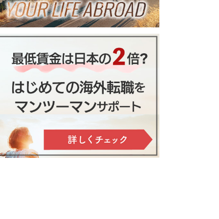
とマニュアル
くならに知るべき３つのこと
のルール１０選
配偶者ビザ取得までの道のり
しやすい４つの地域と最適環境を
得るポイント
相。プーケットその他の珍しい果
物も紹介
ンコク首都圏と地方都市大学を比