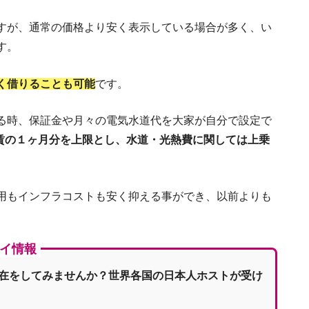
すが、通常の価格より安く表示している場合が多く、い
す。
く借りることも可能
です。
る時、保証金や月々の電気水道代を大家が自分で設定で
家賃の１ヶ月分を上限とし、水道・光熱費に関しては上乗
タイの就労体験談。クリニックで働
タイ移住の準
用もインフラコストも安く抑える事ができ、以前よりも
タイの就労ビザの申請条件から取得
イ情報
【タイ・プーケット】
在をしてみませんか？世界各国の日本人ホストが受け