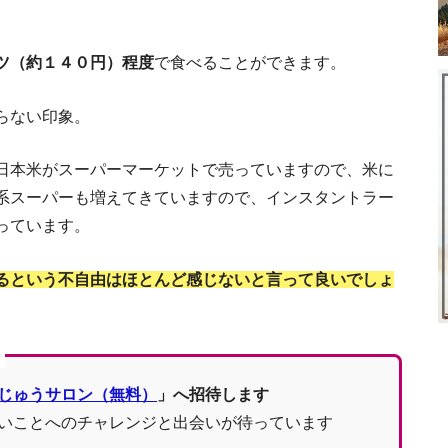
順
ツ（約１４０円）程度
で食べることができます。
現地採用社員に聞いた！タイで働
らない印象。
ウッカリでは危ない！タイの文化と習慣・暗黙
【体験談】サラリーマンを辞めタイ移住。
日本米がスーパーマーケットで売っていますので、米に
系スーパーも増えてきていますので、インスタントラー
っています。
バンコクで暮ら
るという不自由はほとんど感じないと言って良いでしょ
じゅうサロン（無料）
」へ招待します
臭くないドリアンの真
いことへのチャレンジと出会いが待っています
タイ留学費用を徹底検証！ バ