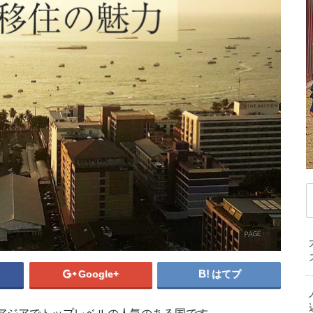
デンマーク
ドイツ
ノルウェー
ベ
ハンガリー
フィンランド
フランス
マ
ブルガリア
ベラルーシ
ベルギー
モ
ポルトガル
ポーランド
マケドニア共和国
中
マルタ共和国
ラトビア
リトアニア
韓
ルクセンブルク
ルーマニア
ロシア
オ
中東/アフリカ
ニ
アラブ首長国連邦
アルジェリア
イスラエル
エジプト
カタール
ケニア
サウジアラビア
セネガル
タンザニア
【ホー
トルコ
ベナン共和国
モザンビーク
イ在住
南アフリカ共和国
駐在経験者が明
Google+
はてブ
者
タイ移住後の生活はあ