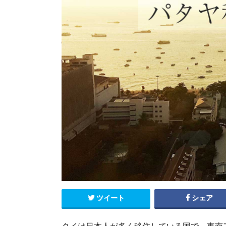
エクアドル
キューバ
グアテマラ
コスタリカ
コロンビア
セントルシア
チリ
ドミニカ共和国
ニカラグア
ハイチ
パナマ
パラグアイ
ブラジル
ベネズエラ
ペルー
ボリビア
メキシコ
ツイート
シェア