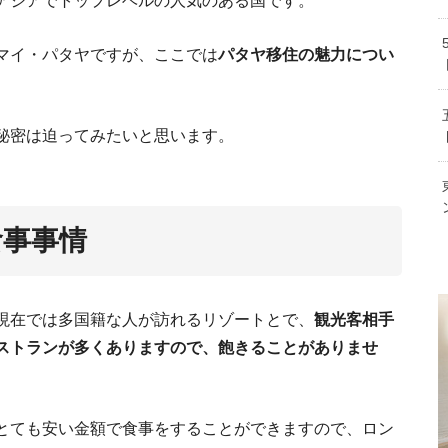
アジアでトップレベルの人気のある国です。
タイに留学しよう！チ
誰でもストンとわかる！タイ長期滞在の
マイ・パタヤですが、ここでは
パタヤ移住の魅力につい
職業別一覧！タイの平
。
秘密は迫ってみたいと思います。
タイに移住先７年。衝撃を受けたこと、ビ
便利で使える！タイ語のあいさつや日常
食事事情
現在では多国籍な人が訪れるリゾートとで、
観光客相手
ストランが多くありますので、飽きることがありませ
猫（ペット）と
は7
150校超！バンコクのイン
とても安い金額で食事をすることができますので、ロン
バンコク移住は驚くほ