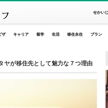
せかい
ビザ
キャリア
留学
生活
移住永住
プラン
FEATURED ARTICLE
FEATURED ARTICL
FEATURED ARTI
FEATURED A
FEATURE
FEATU
FE
ヨーロッパ
タヤが移住先として魅力な７つ理由
アイスランド
アイルランド
アルメニア
イ
記事が見つかりませんでした
記事が見つかりません
記事が見つかりませ
記事が見つかりま
記事が見つか
記事が見
記事が
記
イギリス
イタリア
ウクライナ
ウ
MOST VIEWED ARTICLE
MOST VIEWED ARTI
MOST VIEWED AR
MOST VIEWED 
MOST VIEW
MOST V
MOST
M
エストニア
オランダ
オーストリア
シ
ギリシャ
クロアチア
ジョージア
タ
記事が見つかりませんでした
記事が見つかりません
記事が見つかりませ
記事が見つかりま
記事が見つか
記事が見
記事が
記
スイス
スウェーデン
スペイン
バ
スロベニア
セルビア
チェコ
フ
PICKUP ARTICLE
PICKUP ARTICLE
PICKUP ARTIC
PICKUP ART
PICKUP
PICK
P