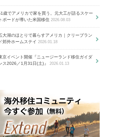
この5箇条
ェンマイ大学５つの魅力
ためのビザ申請取得情報
51歳でアメリカで家を買う。元大工が語るスケー
トボードが導いた米国移住
2026.08.03
均年収を大公開
五大湖のほとりで暮らすアメリカ｜クリーブラン
ド郊外ホームステイ
2026.01.18
ックリした話
会話フレーズ３０選
東京イベント開催『ニュージーランド移住ガイダ
ンス2026／1月31日(土)』
2026.01.13
タイへ引越しする方法！海外渡航
ヶ月前から計画的に
ターナショナルスクールの選び方
ど簡単！賃貸物件探し・５つの手