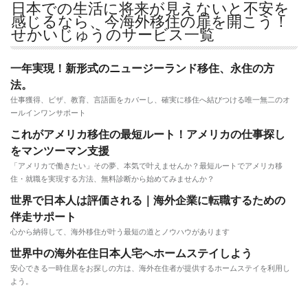
日本での生活に将来が見えないと不安を
感じるなら、今海外移住の扉を開こう！
せかいじゅうのサービス一覧
一年実現！新形式のニュージーランド移住、永住の方
法。
仕事獲得、ビザ、教育、言語面をカバーし、確実に移住へ結びつける唯一無二のオ
ールインワンサポート
これがアメリカ移住の最短ルート！アメリカの仕事探し
をマンツーマン支援
「アメリカで働きたい」その夢、本気で叶えませんか？最短ルートでアメリカ移
住・就職を実現する方法、無料診断から始めてみませんか？
世界で日本人は評価される｜海外企業に転職するための
伴走サポート
心から納得して、海外移住が叶う最短の道とノウハウがあります
世界中の海外在住日本人宅へホームステイしよう
安心できる一時住居をお探しの方は、海外在住者が提供するホームステイを利用し
よう。