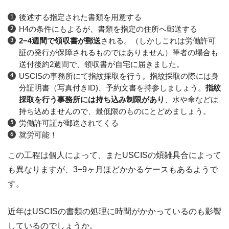
後述する指定された書類を用意する
H4の条件にもよるが、書類を指定の住所へ郵送する
2−4週間で領収書が郵送
される。（しかしこれは労働許可
証の発行が保障されるものではありません）筆者の場合も
送付後約2週間で、領収書が自宅に届きました。
USCISの事務所にて指紋採取を行う。指紋採取の際には身
分証明書（写真付きID)、予約文書を持参しましょう。
指紋
採取を行う事務所には持ち込み制限があり
、水や傘などは
持ち込めませんので、最低限のものにとどめましょう。
労働許可証が郵送されてくる
就労可能！
この工程は個人によって、またUSCISの煩雑具合によって
も異なりますが、3−9ヶ月ほどかかるケースもあるようで
す。
近年はUSCISの書類の処理に時間がかかっているのも影響
しているのでしょうか。