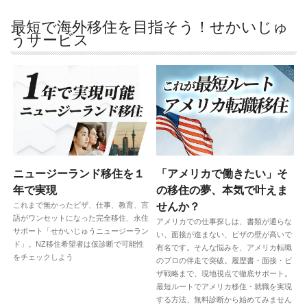
最短で海外移住を目指そう！せかいじゅ
うサービス
ニュージーランド移住を１
「アメリカで働きたい」そ
年で実現
の移住の夢、本気で叶えま
これまで無かったビザ、仕事、教育、言
せんか？
語がワンセットになった完全移住、永住
アメリカでの仕事探しは、書類が通らな
サポート「せかいじゅうニュージーラン
い、面接が進まない、ビザの壁が高いで
ド」。NZ移住希望者は仮診断で可能性
有名です。そんな悩みを、アメリカ転職
をチェックしよう
のプロの伴走で突破。履歴書・面接・ビ
ザ戦略まで、現地視点で徹底サポート。
最短ルートでアメリカ移住・就職を実現
する方法、無料診断から始めてみません