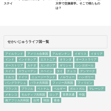
ステイ
大学で交換留学。そこで得たもの
は？
せかいじゅうライフ国一覧
アイルランド
アメリカ合衆国
アルゼンチン
イギリス
イタリア
インド
インドネシア
エストニア
オランダ
オーストラリア
オーストリア
カナダ
カンボジア
ギリシャ
シンガポール
スイス
スウェーデン
スペイン
タイ
チェコ
デンマーク
トルコ
ドイツ
ニュージーランド
ノルウェー
ハンガリー
バングラデシュ
パラオ共和国
フィジー共和国
フィリピン
フランス
ブラジル
ベトナム
ベルギー
ポルトガル
マレーシア
メキシコ
モルディブ共和国
ロシア
世界共通
中国
南アフリカ共和国
台湾
韓国
香港