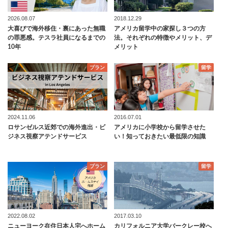
2026.08.07
2018.12.29
大喜びで海外移住・裏にあった無職
アメリカ留学中の家探し３つの方
の罪悪感。テスラ社員になるまでの
法。それぞれの特徴やメリット、デ
10年
メリット
プラン
留学
2024.11.06
2016.07.01
ロサンゼルス近郊での海外進出・ビ
アメリカに小学校から留学させた
ジネス視察アテンドサービス
い！知っておきたい最低限の知識
プラン
留学
2022.08.02
2017.03.10
ニューヨーク在住日本人宅へホーム
カリフォルニア大学バークレー校へ