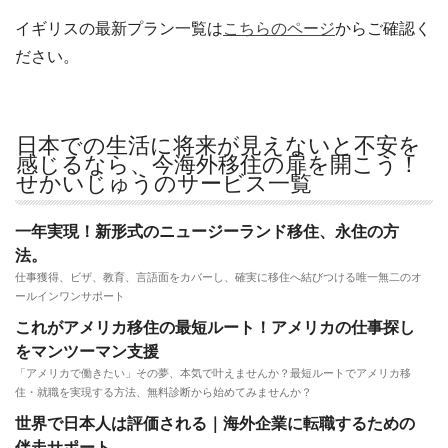
イギリスの最新プラン一覧は
こちらのページ
からご確認く
ださい。
日本での生活に将来が見えないと不安を
感じるなら、今海外移住の扉を開こう！
せかいじゅうのサービス一覧
一年実現！新形式のニュージーランド移住、永住の方
法。
仕事獲得、ビザ、教育、言語面をカバーし、確実に移住へ結びつける唯一無二のオ
ールインワンサポート
これがアメリカ移住の最短ルート！アメリカの仕事探し
をマンツーマン支援
「アメリカで働きたい」その夢、本気で叶えませんか？最短ルートでアメリカ移
住・就職を実現する方法、無料診断から始めてみませんか？
世界で日本人は評価される｜海外企業に転職するための