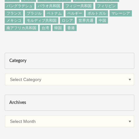
バングラデシュ
パラオ共和国
フィジー共和国
フィリピン
フランス
ブラジル
ベトナム
ベルギー
ポルトガル
マレーシア
メキシコ
モルディブ共和国
ロシア
世界共通
中国
南アフリカ共和国
台湾
韓国
香港
Category
Archives