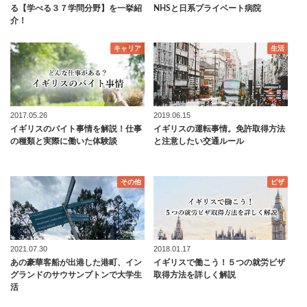
る【学べる３７学問分野】を一挙紹
NHSと日系プライベート病院
介！
キャリア
生活
2017.05.26
2019.06.15
イギリスのバイト事情を解説！仕事
イギリスの運転事情。免許取得方法
の種類と実際に働いた体験談
と注意したい交通ルール
その他
ビザ
2021.07.30
2018.01.17
あの豪華客船が出港した港町、イン
イギリスで働こう！５つの就労ビザ
グランドのサウサンプトンで大学生
取得方法を詳しく解説
活