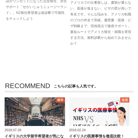
語がワンセットになった完全移住、永住
アメリカでの仕事探しは、書類が通らな
サポート「せかいじゅうニュージーラン
い、面接が進まない、ビザの壁が高いで
ド」。NZ移住希望者は仮診断で可能性
有名です。そんな悩みを、アメリカ転職
をチェックしよう
のプロの伴走で突破。履歴書・面接・ビ
ザ戦略まで、現地視点で徹底サポート。
最短ルートでアメリカ移住・就職を実現
する方法、無料診断から始めてみません
か？
RECOMMEND
こちらの記事も人気です。
留学
生活
2018.07.20
2018.02.24
イギリスの大学留学希望者が気にな
イギリスの医療事情を徹底比較！