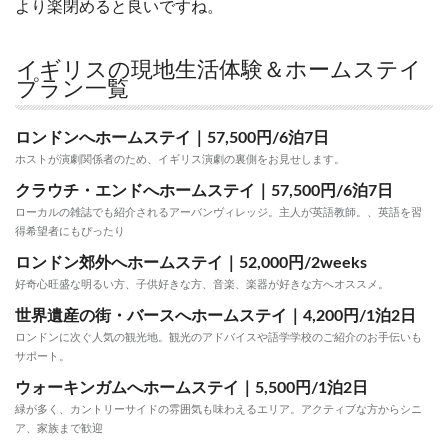
より楽閉めると良いですね。
イギリスの現地生活体験＆ホームステイ
プラン一覧
ロンドンへホームステイ｜57,500円/6泊7日
ホストが演劇関係者のため、イギリス演劇の裏側をお見せします。
クラウチ・エンドへホームステイ｜57,500円/6泊7日
ローカルの雑誌でも紹介されるアーバンヴィレッジ。主人が英語教師。、英語を習
得希望者にもぴったり
ロンドン郊外へホームステイ｜52,000円/2weeks
好奇心旺盛な明るい方、子供好きな方、音楽、楽器が好きな方へオススメ。
世界遺産の街・バースへホームステイ｜4,200円/1泊2日
ロンドンに次ぐ人気の観光地。観光のアドバイスや語学学校のご紹介のお手伝いも
サポート。
ウォーキンガムへホームステイ｜5,500円/1泊2日
緑が多く、カントリーサイドの雰囲気も味わえるエリア。アクティブな方からシニ
ア、家族まで歓迎