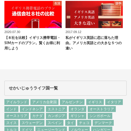
生活
語学
2020.07.30
2017.09.12
【８社を比較】イギリス携帯電話・
私がイギリス英語に恋に落ちた理
SIMカードのプラン。賢くお得に利
由。アメリカ英語との大きな５つの
用しよう
違い
せかいじゅうライフ国一覧
アイルランド
アメリカ合衆国
アルゼンチン
イギリス
イタリア
インド
インドネシア
エストニア
オランダ
オーストラリア
オーストリア
カナダ
カンボジア
ギリシャ
シンガポール
スイス
スウェーデン
スペイン
タイ
チェコ
デンマーク
トルコ
ドイツ
ニュージーランド
ノルウェー
ハンガリー