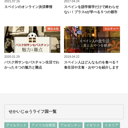
2021.07.16
2017.04.24
スペインのオンライン決済事情
スペインを語学留学だけで終わらせ
ない！プラスαが学べる５つの都市
移住永住
カルチャー
2020.01.29
2019.04.22
バスク州サンセバスチャン生活でわ
スペイン人はどんなものを食べる？
かった６つの魅力と難点
食生活や主食・おやつを紹介します
せかいじゅうライフ国一覧
アイルランド
アメリカ合衆国
アルゼンチン
イギリス
イタリア