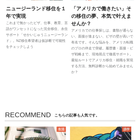
ニュージーランド移住を１
「アメリカで働きたい」そ
年で実現
の移住の夢、本気で叶えま
これまで無かったビザ、仕事、教育、言
せんか？
語がワンセットになった完全移住、永住
アメリカでの仕事探しは、書類が通らな
サポート「せかいじゅうニュージーラン
い、面接が進まない、ビザの壁が高いで
ド」。NZ移住希望者は仮診断で可能性
有名です。そんな悩みを、アメリカ転職
をチェックしよう
のプロの伴走で突破。履歴書・面接・ビ
ザ戦略まで、現地視点で徹底サポート。
最短ルートでアメリカ移住・就職を実現
する方法、無料診断から始めてみません
か？
RECOMMEND
こちらの記事も人気です。
生活
語学