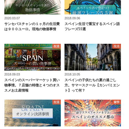
2020.03.07
2018.09.06
サンセバスチャンの１ヶ月の生活費
スペイン生活で重宝するスペイン語
は９００ユーロ。現地の物価事情
フレーズ55選
生活
生活
2018.09.03
2018.10.05
スペインのスーパーマーケット買い
スペインの子供たちの夏の過ごし
物事情。７店舗の特徴と４つのオス
方。サマースクール【カンパミエン
スメお土産情報
ト】って何？
生活
留学