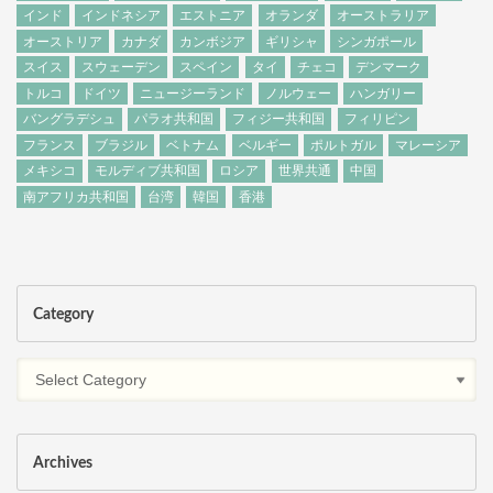
インド
インドネシア
エストニア
オランダ
オーストラリア
オーストリア
カナダ
カンボジア
ギリシャ
シンガポール
スイス
スウェーデン
スペイン
タイ
チェコ
デンマーク
トルコ
ドイツ
ニュージーランド
ノルウェー
ハンガリー
バングラデシュ
パラオ共和国
フィジー共和国
フィリピン
フランス
ブラジル
ベトナム
ベルギー
ポルトガル
マレーシア
メキシコ
モルディブ共和国
ロシア
世界共通
中国
南アフリカ共和国
台湾
韓国
香港
Category
Archives