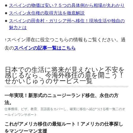
スペインの物価は安い？５つの具体例から相場が丸わかり
スペイン永住権の取得方法を徹底解説
スペインの田舎村・ガリシア州へ移住！現地生活や独自の
魅力とは
↑スペイン滞在に役立つこちらの情報もご覧ください。過
去の
スペインの記事一覧はこちら
日本での生活に将来が見えないと不安を
感じるなら、今海外移住の扉を開こう！
せかいじゅうのサービス一覧
一年実現！新形式のニュージーランド移住、永住の方
法。
仕事獲得、ビザ、教育、言語面をカバーし、確実に移住へ結びつける唯一無二のオ
ールインワンサポート
これがアメリカ移住の最短ルート！アメリカの仕事探し
をマンツーマン支援