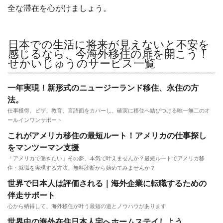
全な滞在を心がけましょう。
日本での生活に将来が見えないと不安を
感じるなら、今海外移住の扉を開こう！
せかいじゅうのサービス一覧
一年実現！新形式のニュージーランド移住、永住の方
法。
仕事獲得、ビザ、教育、言語面をカバーし、確実に移住へ結びつける唯一無二のオ
ールインワンサポート
これがアメリカ移住の最短ルート！アメリカの仕事探し
をマンツーマン支援
「アメリカで働きたい」その夢、本気で叶えませんか？最短ルートでアメリカ移
住・就職を実現する方法、無料診断から始めてみませんか？
世界で日本人は評価される｜海外企業に転職するための
伴走サポート
心から納得して、海外移住が叶う最短の道とノウハウがあります
世界中の海外在住日本人宅へホームステイしよう