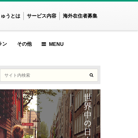
じゅうとは
サービス内容
海外在住者募集
ラン
その他
MENU
せかいじゅうTOP
せかいじゅうとは？
世界で暮らしたい方
海外在住の方
ご利用ガイド
CLE
RED ARTICLE
TURED ARTICLE
EATURED ARTICLE
FEATURED ARTICLE
FEATURED ARTICLE
アジア
ンド
インドネシア
した
んでした
かりませんでした
見つかりませんでした
が見つかりませんでした
記事が見つかりませんでした
記事が見つかりません
ズベキスタン
カンボジア
でした
LE
ICLE
EWED ARTICLE
VIEWED ARTICLE
ST VIEWED ARTICLE
MOST VIEWED ARTICLE
ンガポール
スリランカ
MOST VIEWED
イ
ネパール
した
んでした
かりませんでした
見つかりませんでした
が見つかりませんでした
記事が見つかりませんでした
ARTICLE
ングラデシュ
パキスタン
ィジー共和国
フィリピン
E
UP ARTICLE
CKUP ARTICLE
PICKUP ARTICLE
PICKUP ARTICLE