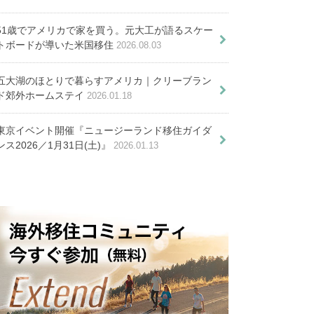
策
申請方法を解説
51歳でアメリカで家を買う。元大工が語るスケー
トボードが導いた米国移住
2026.08.03
五大湖のほとりで暮らすアメリカ｜クリーブラン
日常会話フレーズ７２選
ド郊外ホームステイ
2026.01.18
東京イベント開催『ニュージーランド移住ガイダ
ンス2026／1月31日(土)』
2026.01.13
私らしい生き方を見つけ
られる－人生のための学
校「フォルケホイスコー
ゲン移住３年で分かった魅力や生
レ」で自分の心と向き合
子（仕事、食、楽しみ方）
う生活－
の１ヶ月の生活費を検証！
ホイスコーレ留学７つの魅力。