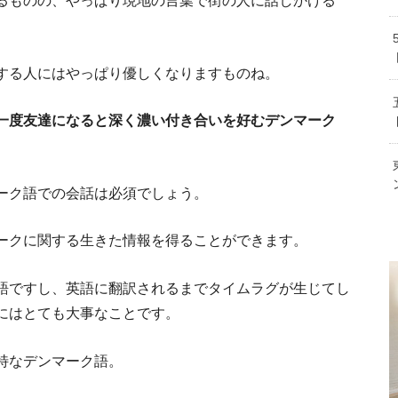
コロジー大国・デンマークに学ぶエネルギー政
デンマークのビザ２２種類の特徴と
るものの、やっぱり現地の言葉で街の人に話しかける
する人にはやっぱり優しくなりますものね。
生活に役立つ！シーン別デンマーク語の
一度友達になると深く濃い付き合いを好むデンマーク
ーク語での会話は必須でしょう。
ークに関する生きた情報を得ることができます。
コペンハー
活の様
語ですし、英語に翻訳されるまでタイムラグが生じてし
デンマーク
にはとても大事なことです。
特なデンマーク語。
デンマークでのフォルケ