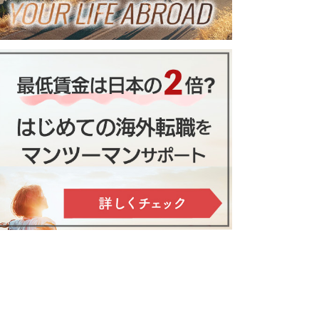
英語環境も解説
日本にはない自然豊かな
光景－デンマーク移住1か
月の私の今－
Rナンバーとイエローカード取得手
続き方法