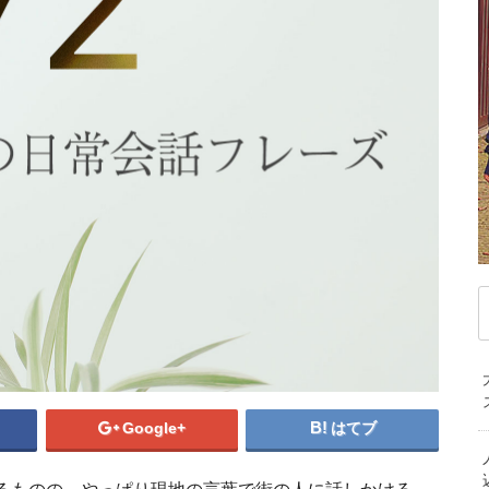
デンマーク
ドイツ
ノルウェー
ベ
記事が見つかりませんでした
ハンガリー
フィンランド
フランス
マ
ブルガリア
ベラルーシ
ベルギー
モ
ポルトガル
ポーランド
マケドニア共和国
中
マルタ共和国
ラトビア
リトアニア
韓
ルクセンブルク
ルーマニア
ロシア
オ
中東/アフリカ
ニ
アラブ首長国連邦
アルジェリア
イスラエル
エジプト
カタール
ケニア
サウジアラビア
セネガル
タンザニア
トルコ
ベナン共和国
モザンビーク
デンマーク
南アフリカ共和国
デンマーク在住者
Google+
はてブ
私がデンマー