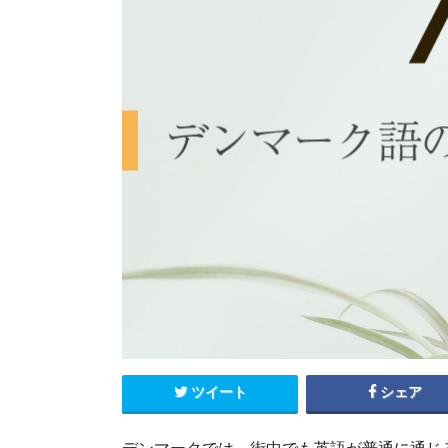
エクアドル
キューバ
グアテマラ
コスタリカ
コロンビア
セントルシア
チリ
ドミニカ共和国
ニカラグア
ハイチ
パナマ
パラグアイ
ブラジル
ベネズエラ
ペルー
ボリビア
メキシコ
ツイート
シェア