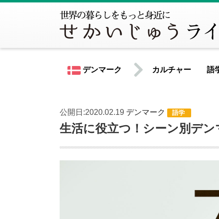
デンマーク
カルチャー
語
公開日:2020.02.19
デンマーク
語学
世界共通情報
生活に役立つ！シーン別デン
北米
アメリカ合衆国
カナダ
中南米
アルゼンチン
ウルグアイ