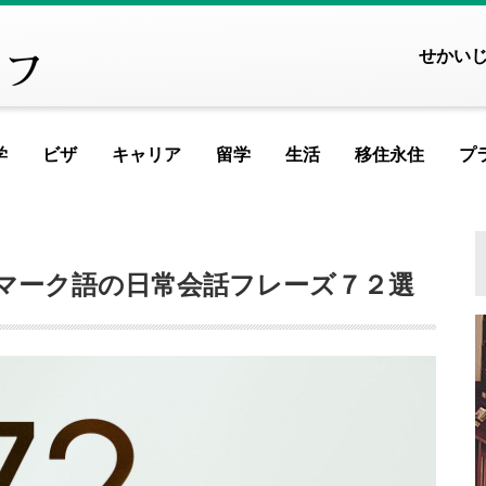
せかい
学
ビザ
キャリア
留学
生活
移住永住
プ
FEATURED ARTICLE
FEATURED ARTICLE
FEATURED ARTICLE
FEATURED ARTI
FEATU
FEA
F
ヨーロッパ
マーク語の日常会話フレーズ７２選
アイスランド
アイルランド
アルメニア
イ
記事が見つかりませんでした
記事が見つかりませんでした
記事が見つかりませんで
記事が見つかりませ
記事が見つ
記事が
記事
イギリス
イタリア
ウクライナ
ウ
MOST VIEWED ARTICLE
MOST VIEWED ARTICLE
MOST VIEWED ARTIC
MOST VIEWED ART
MOST VI
MOST 
MO
エストニア
オランダ
オーストリア
シ
ギリシャ
クロアチア
ジョージア
タ
記事が見つかりませんでした
記事が見つかりませんでした
記事が見つかりませんで
記事が見つかりませ
記事が見つ
記事が
記事
スイス
スウェーデン
スペイン
バ
スロベニア
セルビア
チェコ
フ
PICKUP ARTICLE
PICKUP ARTICLE
PICKUP ARTICLE
PICKUP ARTICL
PICK
PI