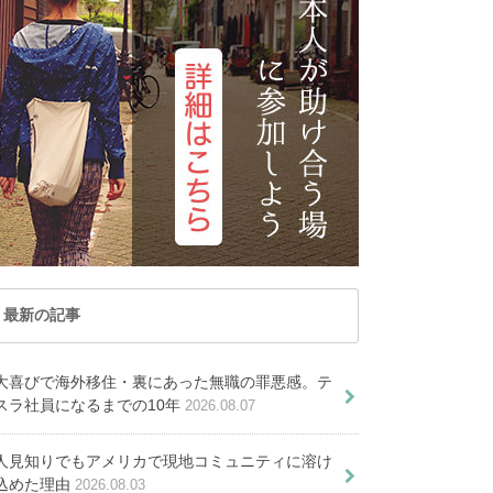
記事が見つかりません
トナム
マカオ
でした
レーシア
ミャンマー
ルディブ共和国
ラオス
PICKUP ARTICLE
国
台湾
国
香港
オセアニア
ーストラリア
トンガ
ュージーランド
パラオ共和国
デンマーク・エコビレッジで自然
と暮らす｜日本人ホストのホーム
最新の記事
ステイ体験
移住７つの魅力！世界一幸福な国
大喜びで海外移住・裏にあった無職の罪悪感。テ
日本文化を世界へー日本舞
スラ社員になるまでの10年
2026.08.07
ってどんな国？
踊の名取師範、海外での挑
が教える現地の本当の治安事情
戦ー
人見知りでもアメリカで現地コミュニティに溶け
ク留学を決意した理由
込めた理由
2026.08.03