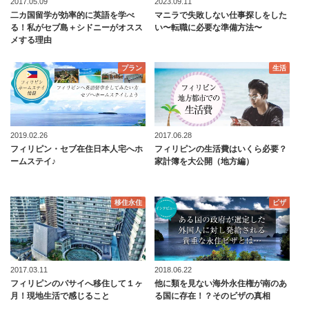
2017.05.09
2023.09.11
二カ国留学が効率的に英語を学べ
マニラで失敗しない仕事探しをした
る！私がセブ島＋シドニーがオスス
い〜転職に必要な準備方法〜
メする理由
プラン
生活
2019.02.26
2017.06.28
フィリピン・セブ在住日本人宅へホ
フィリピンの生活費はいくら必要？
ームステイ♪
家計簿を大公開（地方編）
移住永住
ビザ
2017.03.11
2018.06.22
フィリピンのパサイへ移住して１ヶ
他に類を見ない海外永住権が南のあ
月！現地生活で感じること
る国に存在！？そのビザの真相