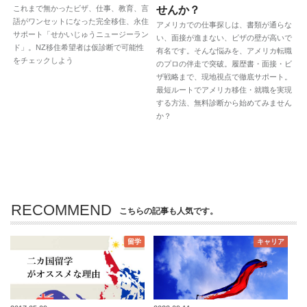
これまで無かったビザ、仕事、教育、言
せんか？
語がワンセットになった完全移住、永住
アメリカでの仕事探しは、書類が通らな
サポート「せかいじゅうニュージーラン
い、面接が進まない、ビザの壁が高いで
ド」。NZ移住希望者は仮診断で可能性
有名です。そんな悩みを、アメリカ転職
をチェックしよう
のプロの伴走で突破。履歴書・面接・ビ
ザ戦略まで、現地視点で徹底サポート。
最短ルートでアメリカ移住・就職を実現
する方法、無料診断から始めてみません
か？
RECOMMEND
こちらの記事も人気です。
留学
キャリア