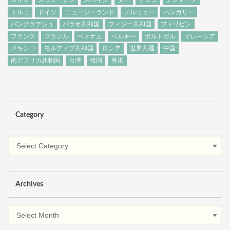
スイス
スウェーデン
スペイン
タイ
チェコ
デンマーク
トルコ
ドイツ
ニュージーランド
ノルウェー
ハンガリー
バングラデシュ
パラオ共和国
フィジー共和国
フィリピン
フランス
ブラジル
ベトナム
ベルギー
ポルトガル
マレーシア
メキシコ
モルディブ共和国
ロシア
世界共通
中国
南アフリカ共和国
台湾
韓国
香港
Category
Archives