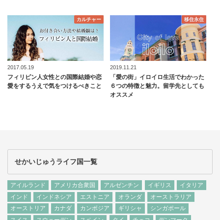
カルチャー
移住永住
2017.05.19
2019.11.21
フィリピン人女性との国際結婚や恋
「愛の街」イロイロ生活でわかった
愛をするうえで気をつけるべきこと
６つの特徴と魅力。留学先としても
オススメ
せかいじゅうライフ国一覧
アイルランド
アメリカ合衆国
アルゼンチン
イギリス
イタリア
インド
インドネシア
エストニア
オランダ
オーストラリア
オーストリア
カナダ
カンボジア
ギリシャ
シンガポール