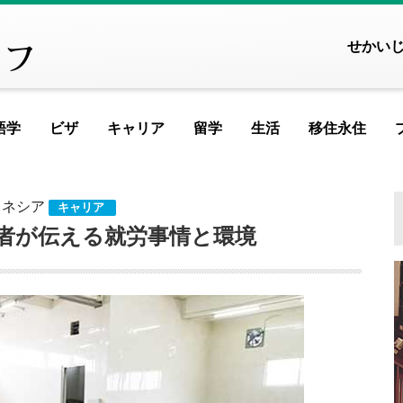
せかい
語学
ビザ
キャリア
留学
生活
移住永住
FEATURED ARTICLE
FEATURED ARTI
FEATURED A
FEATURED A
FEATU
FE
ドネシア
キャリア
ヨーロッパ
者が伝える就労事情と環境
アイスランド
アイルランド
アルメニア
イ
記事が見つかりませんで
記事が見つかりませ
記事が見つかりま
記事が見つかり
記事が見
記事が
記事
イギリス
イタリア
ウクライナ
ウ
MOST VIEWED ARTICL
MOST VIEWED AR
MOST VIEWED 
MOST VIEWED
MOST V
MOST
MO
エストニア
オランダ
オーストリア
シ
ギリシャ
クロアチア
ジョージア
タ
記事が見つかりませんで
記事が見つかりませ
記事が見つかりま
記事が見つかり
記事が見
記事が
記事
スイス
スウェーデン
スペイン
バ
スロベニア
セルビア
チェコ
フ
PICKUP ARTICLE
PICKUP ARTIC
PICKUP ART
PICKUP AR
PICK
P