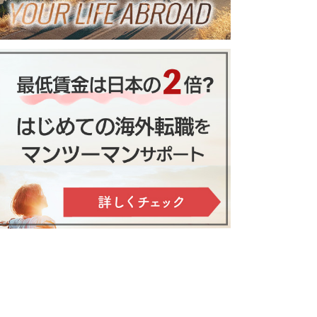
平均月収を大公開
ロビナ ホームステイ｜日本人ホ
スト×プール付きヴィラ滞在
徴と申請方法を徹底解説！
た3つの出来事
シア移住がオススメな８つの理由
医療事情と健康保障制度と加入方
心が整う、静寂のバリ島サヌー
法をくわしく解説
ルホームステイ