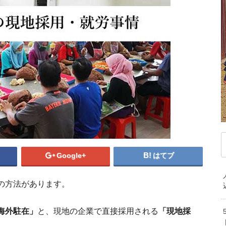
デンマーク
ドイツ
ノルウェー
ベ
ハンガリー
フィンランド
フランス
マ
ブルガリア
ベラルーシ
ベルギー
モ
ポルトガル
ポーランド
マケドニア共和国
中
マルタ共和国
ラトビア
リトアニア
韓
ルクセンブルク
ルーマニア
ロシア
オ
中東/アフリカ
ニ
アラブ首長国連邦
アルジェリア
イスラエル
エジプト
カタール
ケニア
サウジアラビア
セネガル
タンザニア
Google+
はてブ
バリ島で
トルコ
ベナン共和国
モザンビーク
の方法があります。
南アフリカ共和国
日本人におスス
インドネシアの教育事
海外駐在」
と、現地の企業で直接採用される
「現地採