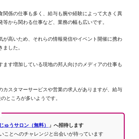
バリ島の求人はこう探せ！ 経験
食関係の仕事も多く、給与も腕や経験によって大きく異
発等から関わる仕事など、業務の幅も広いです。
バリ島に
気が高いため、それらの情報発信やイベント開催に携わ
きました。
インドネシアの教育事情。駐在の家族帯
すます増加している現地の邦人向けのメディアの仕事も
のカスタマーサービスや営業の求人がありますが、給与
バリ島での生活
後のところが多いようです。
じゅうサロン（無料）
」へ招待します
いことへのチャレンジと出会いが待っています