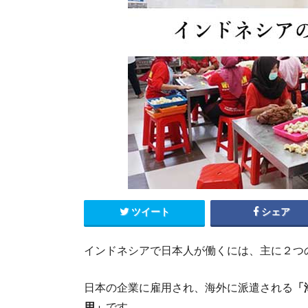
エクアドル
キューバ
グアテマラ
コスタリカ
コロンビア
セントルシア
チリ
ドミニカ共和国
ニカラグア
ハイチ
パナマ
パラグアイ
ブラジル
ベネズエラ
ペルー
ボリビア
メキシコ
ツイート
シェア
インドネシアで日本人が働くには、主に２つ
日本の企業に雇用され、海外に派遣される
「
用」
です。