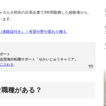
インドネシアの現地採用経験者
インドネシア永住権の申請
ャカルタ郊外の日系企業で3年間勤務した経験者から、
います。
インドネシア語でありがとうや挨拶できる？
８選
（体験談付き）！有望分野や変わり種も
世界一怒らない人たち？インドネシア人・
ポート
伴走型海外転職サポート「せかいじゅうキャリア」
バリ島へ
に入れる
デル
預金金利も高い
な職種がある？
インドネシアの大学