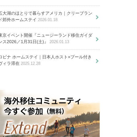
が伝える就労事情と環境
と取得方法を徹底解説
五大湖のほとりで暮らすアメリカ｜クリーブラン
ド郊外ホームステイ
2026.01.18
覚えておきたい単語とフレーズ１
東京イベント開催『ニュージーランド移住ガイダ
ンス2026／1月31日(土)』
2026.01.13
バリ島北部ロビナ｜のんびり暮
ロビナ ホームステイ｜日本人ホスト×プール付き
７つの性格や特徴
らす日本人ホスト宅ホームステ
ヴィラ滞在
2025.12.28
イ
プチ移住をしよう！おすすめのモ
プランと主要エリアの紹介
！インドネシアの銀行種類と口座
開設を徹底解説
ランキング（2017年度版）