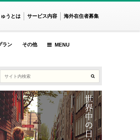
じゅうとは
サービス内容
海外在住者募集
プラン
その他
MENU
せかいじゅうTOP
せかいじゅうとは？
世界で暮らしたい方
海外在住の方
ご利用ガイド
CLE
RTICLE
RTICLE
RED ARTICLE
ATURED ARTICLE
FEATURED ARTICLE
FEATURED ARTICLE
FEATURED ARTICLE
アジア
ンド
インドネシア
した
んでした
せんでした
ませんでした
つかりませんでした
見つかりませんでした
が見つかりませんでした
記事が見つかりませんでし
記事が見つかりませ
ズベキスタン
カンボジア
た
んでした
E
TICLE
ARTICLE
 ARTICLE
IEWED ARTICLE
 VIEWED ARTICLE
ST VIEWED ARTICLE
ンガポール
スリランカ
MOST VIEWED ARTICLE
MOST VIEWED
イ
ネパール
した
んでした
せんでした
ませんでした
つかりませんでした
見つかりませんでした
が見つかりませんでした
ARTICLE
ングラデシュ
パキスタン
記事が見つかりませんでし
ィジー共和国
フィリピン
LE
ICLE
TICLE
UP ARTICLE
ICKUP ARTICLE
PICKUP ARTICLE