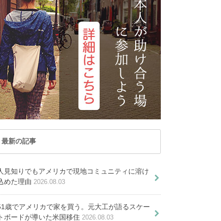
記事が見つかりませ
た
トナム
マカオ
んでした
レーシア
ミャンマー
PICKUP ARTICLE
ルディブ共和国
ラオス
PICKUP ARTICLE
国
台湾
国
香港
オセアニア
ーストラリア
トンガ
ュージーランド
パラオ共和国
最新の記事
白砂のビーチと朝日が輝く街・
バリ島在住日本人宅へホ
長期滞在する６つのパターンと用
サヌールで過ごす癒しのバリホ
ームステイ♪サーフィン
人見知りでもアメリカで現地コミュニティに溶け
途別ビザの紹介
ームステイ
込めた理由
2026.08.03
メのバリ島の病院。ケガや病気の
やヨガを満喫しよう
実例集付きで紹介
情。教育移住から大学留学まで網
51歳でアメリカで家を買う。元大工が語るスケー
トボードが導いた米国移住
2026.08.03
羅解説