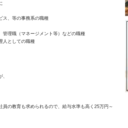
に
職業別インドネシアの
ビス、等の事務系の職種
インドネシアのビザ10種類の特
、管理職（マネージメント等）などの職種
理人としての職種
インドネシア人は親日なのか？私が体験し
インドネ
が、
インドネシアの
社員の教育も求められるので、給与水準も高く25万円～