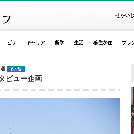
せかい
ビザ
キャリア
留学
生活
移住永住
プラ
FEATURED ARTICLE
FEATURED ARTICLE
FEATURED ARTIC
FEATURED 
FEATUR
FEAT
F
共通
その他
ヨーロッパ
タビュー企画
アイスランド
アイルランド
アルメニア
イ
記事が見つかりませんで
記
イギリス
イタリア
ウクライナ
ウ
MOST VIEWED ARTICL
エストニア
オランダ
オーストリア
シ
ギリシャ
クロアチア
ジョージア
タ
記事が見つかりませんで
記
スイス
スウェーデン
スペイン
バ
スロベニア
セルビア
チェコ
フ
PICKUP ARTICLE