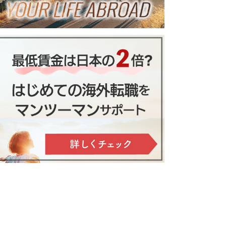
金制度基礎知識と対策方法！転出
人・カルチャーが混ざり合
受け取りはどうなる？
い、エネルギーが溢れる
街・パリ生活
】オススメ防犯グッズ１５選（ス
の費用を格安にする18の方法
〜自宅の安全対策まで）
国際人ホテリエとしての経験談
やすい簡単な英語５選
せかいじゅうのfacebookペ
ージの「いいね」が500突
れ海外移住！飛び出してみるとい
破
う選択