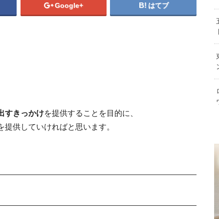
ビザ(査証)基本知識まとめとビザを安
Google+
はてブ
住むならどの
海外滞在中の支払
【イベント案内】５月１１日（水）
オーペア留学の特徴やメ
駐在妻は本当に英語ができないのか？そ
ネパ
タデ
銭事情
出すきっかけ
を提供することを目的に、
を提供していければと思います。
リスマス事情！海外と日本はこんなに違ってビ