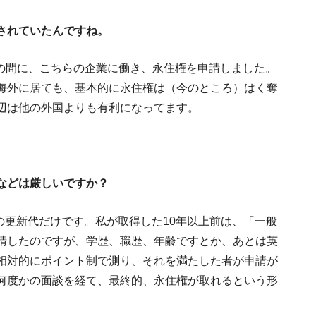
されていたんですね。
世界全14カ国のワー
4年間の間に、こちらの企業に働き、永住権を申請しました。
海外に居ても、基本的に永住権は（今のところ）はく奪
辺は他の外国よりも有利になってます。
楽天銀行デビット
などは厳しいですか？
海外で日本語教師になるには
の更新代だけです。私が取得した10年以上前は、「一般
請したのですが、学歴、職歴、年齢ですとか、あとは英
相対的にポイント制で測り、それを満たした者が申請が
何度かの面談を経て、最終的、永住権が取れるという形
イベント案内】５月１５日（日）米国在住３０
訣