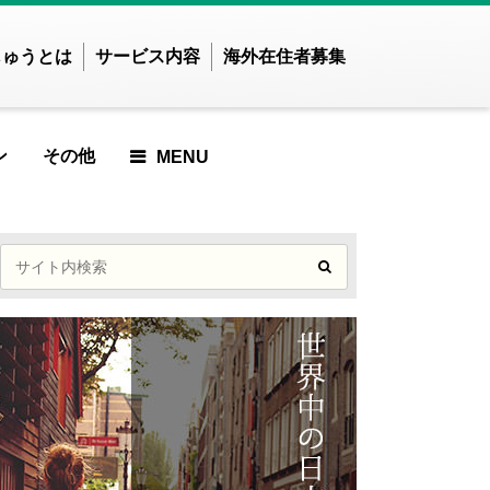
じゅうとは
サービス内容
海外在住者募集
ン
その他
MENU
せかいじゅうTOP
せかいじゅうとは？
世界で暮らしたい方
海外在住の方
ご利用ガイド
LE
ARTICLE
ED ARTICLE
URED ARTICLE
EATURED ARTICLE
FEATURED ARTICLE
FEATURED ARTICLE
アジア
ンド
インドネシア
した
事が見つかりませんでした
記事が見つかりません
ズベキスタン
カンボジア
でした
E
MOST VIEWED ARTICLE
ンガポール
スリランカ
MOST VIEWED
イ
ネパール
した
事が見つかりませんでした
ARTICLE
ングラデシュ
パキスタン
ィジー共和国
フィリピン
PICKUP ARTICLE