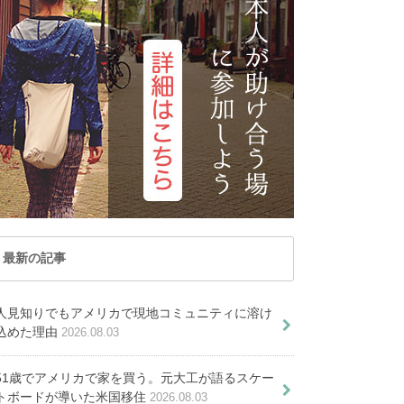
記事が見つかりません
トナム
マカオ
ックリ
心者におすすめの勉強法
めに知るべき５つの知識
の費用を格安にする18の方法
ジットカードの海外旅行保険。オ
知っておくべき３９のポイントを
でした
レーシア
ミャンマー
３つ＋アルファを紹介
解説
ルディブ共和国
ラオス
ICLE
 ARTICLE
EWED ARTICLE
PICKUP ARTICLE
国
台湾
VIEWED ARTICLE
T VIEWED ARTICLE
でした
ませんでした
かりませんでした
国
香港
オセアニア
つかりませんでした
見つかりませんでした
E
RTICLE
P ARTICLE
ーストラリア
トンガ
CKUP ARTICLE
PICKUP ARTICLE
ュージーランド
パラオ共和国
最新の記事
供の海外教育移住ロードマップ作
成
カナダ、ベトナム、チリ、
人見知りでもアメリカで現地コミュニティに溶け
メキシコのビザ緩和へ
込めた理由
2026.08.03
51歳でアメリカで家を買う。元大工が語るスケー
トボードが導いた米国移住
2026.08.03