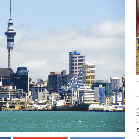
デンマーク
ドイツ
ノルウェー
ベ
リスマス事情！海外と日本はこんなに違ってビ
英語ニュースを使ってグングン上達！初
海外移住で仕事を見つけるた
節約マジック！海外留学
絶対知るべき！クレ
海外移住前に
ハンガリー
フィンランド
フランス
マ
ススメ
ブルガリア
ベラルーシ
ベルギー
モ
MOST VIEWED ARTICLE
MOST VIEWED ART
MOST VIEWED
MOST VI
ポルトガル
ポーランド
マケドニア共和国
中
MOST 
MOS
記事が見つかりませんでした
記事が見つかりません
記事が見つかり
記事が見つ
マルタ共和国
ラトビア
リトアニア
韓
記事が見
記事が
ルクセンブルク
ルーマニア
ロシア
PICKUP ARTICLE
PICKUP ARTICL
PICKUP A
PICKU
オ
中東/アフリカ
PI
ニ
アラブ首長国連邦
アルジェリア
イスラエル
エジプト
カタール
ケニア
子
サウジアラビア
セネガル
タンザニア
トルコ
ベナン共和国
モザンビーク
南アフリカ共和国