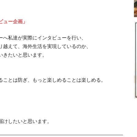
海外移住の年
ビュー企画」
後の
ーへ私達が実際にインタビューを行い、
り越えて、海外生活を実現しているのか、
【海外生活に必須
節約マジック！海外留学
いきたいと思います。
リ・盗難
海外のホテルリゾートで働こう。
ることは防ぎ、もっと楽しめることは楽しめる。
。
間違って使ってない？日本人が間違え
届けしたいと思います。
子どもを連