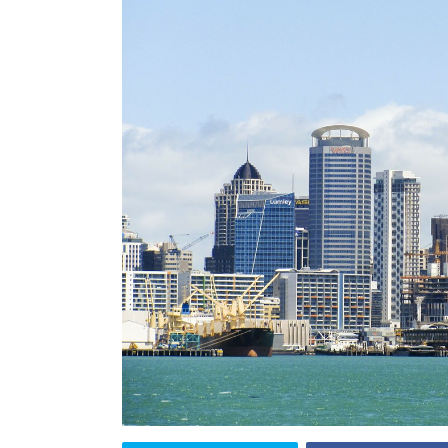
エクアドル
キューバ
世界のク
グアテマラ
コスタリカ
コロンビア
セントルシア
チリ
ドミニカ共和国
ニカラグア
ハイチ
パナマ
パラグアイ
ブラジル
ベネズエラ
ペルー
ボリビア
メキシコ