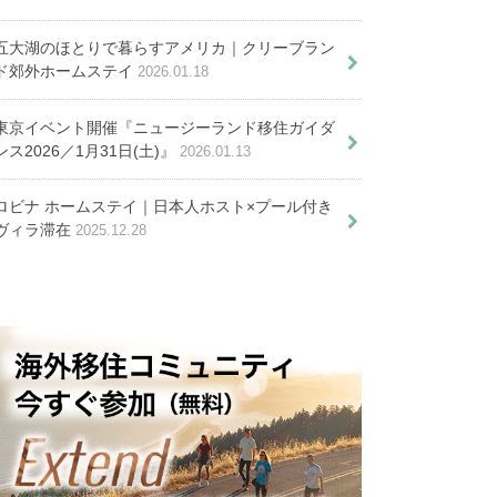
く取得する方法
五大湖のほとりで暮らすアメリカ｜クリーブラン
ド郊外ホームステイ
2026.01.18
国？海外移住ランキングを４つ
東京イベント開催『ニュージーランド移住ガイダ
の指標で徹底評価
ンス2026／1月31日(土)』
2026.01.13
いで便利！プリペイドカード『マ
海外就職。国別、年代別ケースス
リット・デメリット。リアルな金
ロビナ ホームステイ｜日本人ホスト×プール付き
の実態と対策を伝授！
カード』の利用方法
オークランド移住物語 イ
ヴィラ滞在
2025.12.28
ィ
と注意点とは
ンタビュー企画
ックリ