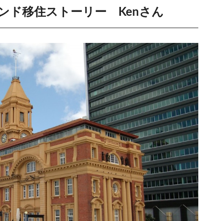
ンド移住ストーリー Kenさん
帰国生が日本の有名大学
ション
海外渡航時の必需
と
【イベント告知】４月２３日・海外
英会話を長く続けるにはコツがある！
海外移住前