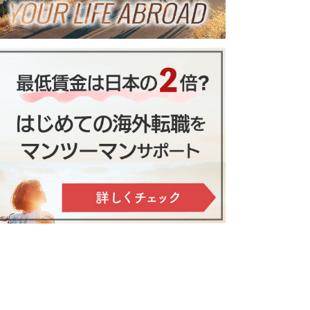
私の次なる夢
ンキング。１位のアノ職種とは
シミュレーションと勉強法付き）
【イベント】せかいじゅう
ム移住が魅力的な９つの理由
インタビュー & Zoom交
流会のご案内
情を徹底解説。８つの移動手段と
ベストな選び方
やそのほかの特徴とは