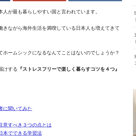
ベトナム語を学ぼう！かんたん入門講座
ベトナムのビザ６種類の特徴や取得方法
る力
本人が最も暮らしやすい国と言われています。
ベトナム現地採用を獲得しよう！仕
介しま
働きながら海外生活を満喫している日本人も増えてきて
てホームシックになるなんてことはないのでしょうか？
ベトナム人の恋愛事情。男性・女性それぞれの
届けする
『ストレスフリーで楽しく暮らすコツを４つ』
ベトナム歴
生
ベトナムへ家族移
者に聞いてみた
注意すべき３つの点とは
日本でできる学習法