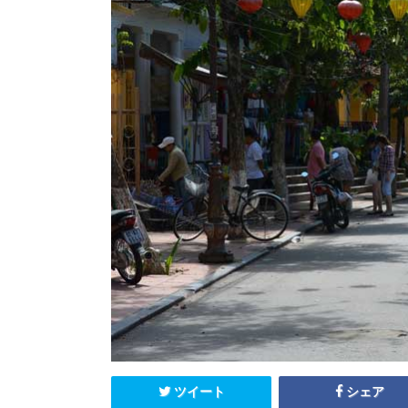
エクアドル
キューバ
グアテマラ
コスタリカ
コロンビア
セントルシア
チリ
ドミニカ共和国
ニカラグア
ハイチ
パナマ
パラグアイ
ブラジル
ベネズエラ
ペルー
ボリビア
メキシコ
ツイート
シェア