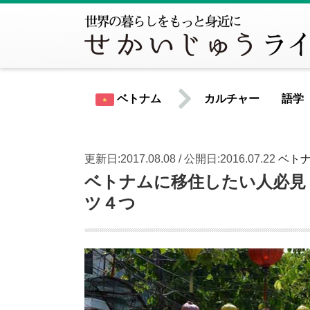
ベトナム
カルチャー
語学
更新日:2017.08.08 / 公開日:2016.07.22
ベト
世界共通情報
ベトナムに移住したい人必見
ツ４つ
北米
アメリカ合衆国
カナダ
中南米
アルゼンチン
ウルグアイ