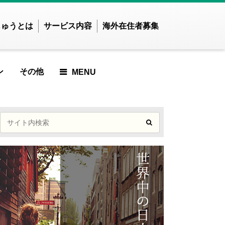
じゅうとは
サービス内容
海外在住者募集
ン
その他
MENU
せかいじゅうTOP
せかいじゅうとは？
世界で暮らしたい方
海外在住の方
ご利用ガイド
LE
ARTICLE
ED ARTICLE
URED ARTICLE
EATURED ARTICLE
FEATURED ARTICLE
FEATURED ARTICLE
アジア
ンド
インドネシア
た
した
でした
ませんでした
かりませんでした
つかりませんでした
見つかりませんでした
事が見つかりませんでした
記事が見つかりません
ズベキスタン
カンボジア
でした
E
ICLE
 ARTICLE
EWED ARTICLE
VIEWED ARTICLE
T VIEWED ARTICLE
MOST VIEWED ARTICLE
ンガポール
スリランカ
MOST VIEWED
イ
ネパール
た
した
でした
ませんでした
かりませんでした
つかりませんでした
見つかりませんでした
事が見つかりませんでした
ARTICLE
ングラデシュ
パキスタン
ィジー共和国
フィリピン
E
RTICLE
P ARTICLE
CKUP ARTICLE
PICKUP ARTICLE
PICKUP ARTICLE