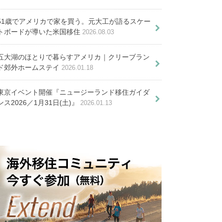
と日本でできる学習法
を徹底解説！
定年後に日本語教師として
」を育もう
ベトナム移住
51歳でアメリカで家を買う。元大工が語るスケー
事探しの方法や待遇は？詳しく紹
トボードが導いた米国移住
2026.08.03
す
五大湖のほとりで暮らすアメリカ｜クリーブラン
ド郊外ホームステイ
2026.01.18
東京イベント開催『ニュージーランド移住ガイダ
ンス2026／1月31日(土)』
アプローチや結婚観
2026.01.13
３年の在住者が語る！ハノイ移住
活と魅力や実情を紹介
住！一か月の生活費を大公開しま
す
「海外に住みたい」は叶え
られる。ベトナム移住した