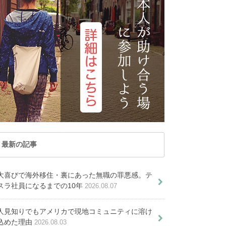
記事が見つかりません
トナム
マカオ
でした
事が見つかりませんでした
レーシア
ミャンマー
ルディブ共和国
ラオス
PICKUP ARTICLE
国
台湾
国
香港
オセアニア
ーストラリア
トンガ
ュージーランド
パラオ共和国
最新の記事
てから公務員がベトナム転職を果
大喜びで海外移住・裏にあった無職の罪悪感。テ
ノイに移住するに魅力を在住者
スラ社員になるまでの10年
2026.08.07
たすまで
に聞いてみた
海外旅行より100倍楽しいー
人見知りでもアメリカで現地コミュニティに溶け
学だけじゃない「親子の絆や生き
込めた理由
2026.08.03