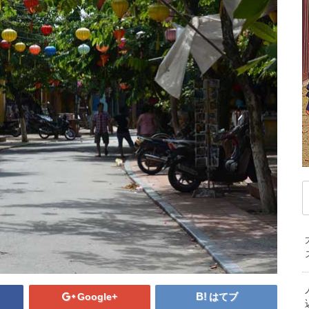
デンマーク
ドイツ
ノルウェー
ベ
記
ハンガリー
フィンランド
フランス
マ
ブルガリア
ベラルーシ
ベルギー
モ
ポルトガル
ポーランド
マケドニア共和国
中
マルタ共和国
ラトビア
リトアニア
韓
ルクセンブルク
ルーマニア
ロシア
オ
中東/アフリカ
ニ
アラブ首長国連邦
アルジェリア
イスラエル
エジプト
カタール
ケニア
サウジアラビア
セネガル
タンザニア
トルコ
ベナン共和国
モザンビーク
海外で働くと決め
ベトナムのハ
南アフリカ共和国
Google+
はてブ
ベトナムへ親子留学！語