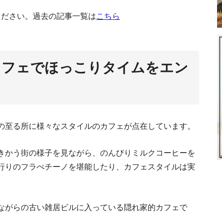
ください。過去の記事一覧は
こちら
ベトナムの平均年収と職業別給与ラ
カフェでほっこりタイムをエン
トナム語の挨拶や基本フレーズ集８０選（会話
の至る所に様々なスタイルのカフェが点在しています。
ベトナ
きかう街の様子を見ながら、のんびりミルクコーヒーを
行りのフラぺチーノを堪能したり、カフェスタイルは実
ベトナムの交通事
ながらの古い雑居ビルに入っている隠れ家的カフェで
んで分かったベトナム人の国民性。代表的６K