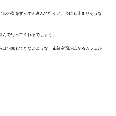
ビルの奥をずんずん進んで行くと、今にも止まりそうな
【実体験から語る】ベトナムで働く
運んで行ってくれるでしょう。
ト
らは想像もできないような、素敵空間が広がるカフェが
日本人に安心なベ
と