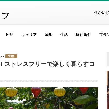
せかい
ビザ
キャリア
留学
生活
移住永住
プラ
FEATURED ARTICLE
FEATURED ARTICLE
FEATURED ARTIC
FEATURED 
FEATUR
FEAT
F
ナム
生活
ヨーロッパ
！ストレスフリーで楽しく暮らすコ
アイスランド
アイルランド
アルメニア
イ
記事が見つかりませんでし
記事が見つかりませんで
記事が見つかりません
記事が見つかり
記事が見つ
記事が見
記事が
記
イギリス
イタリア
ウクライナ
ウ
MOST VIEWED ARTICLE
MOST VIEWED ARTICL
MOST VIEWED ART
MOST VIEWED
MOST VI
MOST 
MOS
エストニア
オランダ
オーストリア
シ
ギリシャ
クロアチア
ジョージア
タ
記事が見つかりませんでし
記事が見つかりませんで
記事が見つかりません
記事が見つかり
記事が見つ
記事が見
記事が
記
スイス
スウェーデン
スペイン
バ
スロベニア
セルビア
チェコ
フ
PICKUP ARTICLE
PICKUP ARTICLE
PICKUP ARTICL
PICKUP A
PICKU
PI