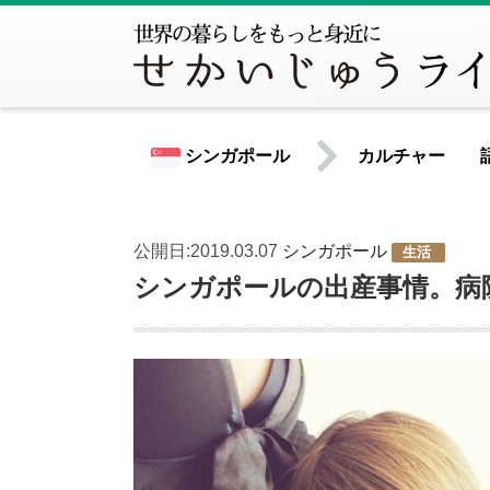
シンガポール
カルチャー
公開日:2019.03.07
シンガポール
生活
世界共通情報
シンガポールの出産事情。病
北米
アメリカ合衆国
カナダ
中南米
アルゼンチン
ウルグアイ