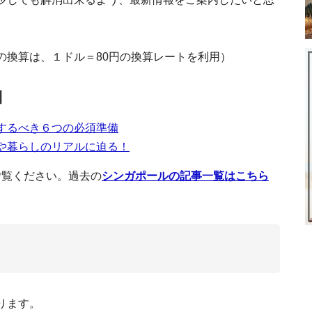
シンガポール永住権の特徴や取得申請
トは？
の換算は、１ドル＝80円の換算レートを利用）
】
シンガポ
するべき６つの必須準備
ガポール人の恋愛・結婚観と結婚制度を紹介。
や暮らしのリアルに迫る！
ご覧ください。過去の
シンガポールの記事一覧はこちら
シンガポール・
て
ります。