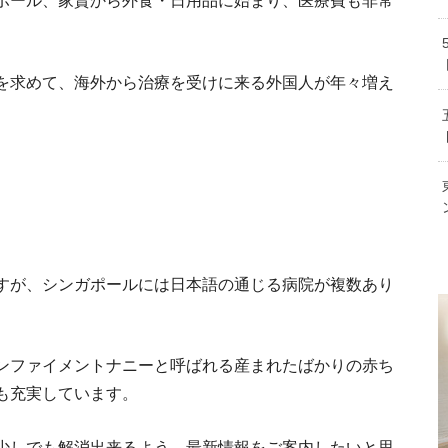
現地で重宝する！シングリッシュを駆使する
シンガポールのインターナショナルスクール選
シンガポールのビザ６種類の特
シンガポールで就職しよう！働
ポール、家賃から外食・日用品に始まり、医療費も非常
を求めて、海外から治療を受けに来る外国人が年々増え
シンガポ
すが、シンガポールには日本語の通じる病院が複数あり
シンガポールの
ンファイメントナニーと呼ばれる産まれたばかりの赤ち
も充実しています。
少しでも解消出来るよう、最新情報をご案内したいと思