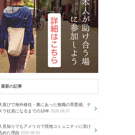
記事が見つかりませ
た
トナム
マカオ
んでした
レーシア
ミャンマー
PICKUP ARTICLE
ルディブ共和国
ラオス
PICKUP ARTICLE
国
台湾
記事が見つかりませんでし
国
香港
た
オセアニア
ーストラリア
トンガ
ュージーランド
パラオ共和国
最新の記事
ール移住がオススメな８つの理由
大喜びで海外移住・裏にあった無職の罪悪感。テ
駐在員から現地企業へ転
スラ社員になるまでの10年
2026.08.07
天候で注意すべき５つのポイント
職 シンガポールIT系移
住の現在
用はいくら必要？小中高や大学な
人見知りでもアメリカで現地コミュニティに溶け
込めた理由
2026.08.03
別に解説します