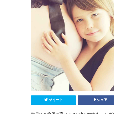
エクアドル
キューバ
グアテマラ
コスタリカ
コロンビア
セントルシア
チリ
ドミニカ共和国
ニカラグア
ハイチ
パナマ
パラグアイ
ブラジル
ベネズエラ
ペルー
ボリビア
メキシコ
ツイート
シェア