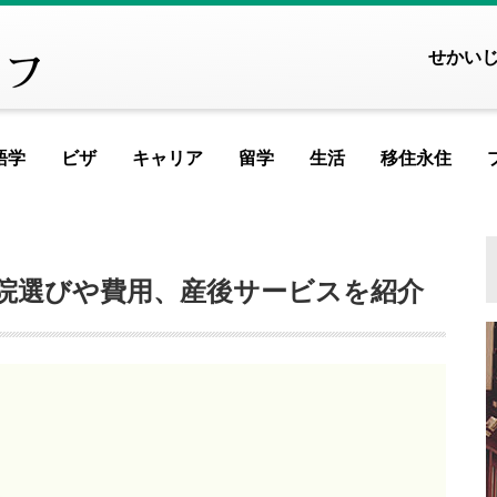
せかい
語学
ビザ
キャリア
留学
生活
移住永住
FEATURED ARTICLE
FEATURED ARTICLE
FEATURED A
FEATURED A
FEATU
FE
ヨーロッパ
院選びや費用、産後サービスを紹介
アイスランド
アイルランド
アルメニア
イ
記事が見つかりませんでした
記事が見つかりませんで
記事が見つかりま
記事が見つかり
記事が見
記事が
記事
イギリス
イタリア
ウクライナ
ウ
MOST VIEWED ARTICLE
MOST VIEWED ARTICL
MOST VIEWED 
MOST VIEWED
MOST V
MOST
MO
エストニア
オランダ
オーストリア
シ
ギリシャ
クロアチア
ジョージア
タ
記事が見つかりませんでした
記事が見つかりませんで
記事が見つかりま
記事が見つかり
記事が見
記事が
記事
スイス
スウェーデン
スペイン
バ
スロベニア
セルビア
チェコ
フ
PICKUP ARTICLE
PICKUP ARTICLE
PICKUP ART
PICKUP AR
PICK
P