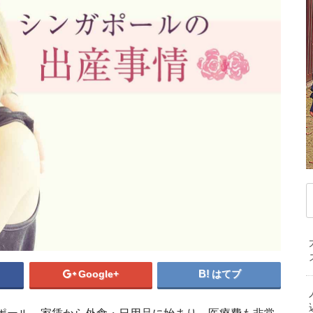
デンマーク
ドイツ
ノルウェー
ベ
ハンガリー
フィンランド
フランス
マ
ブルガリア
ベラルーシ
ベルギー
モ
ポルトガル
ポーランド
マケドニア共和国
中
マルタ共和国
ラトビア
リトアニア
韓
ルクセンブルク
ルーマニア
ロシア
オ
中東/アフリカ
ニ
アラブ首長国連邦
アルジェリア
イスラエル
エジプト
カタール
ケニア
サウジアラビア
セネガル
タンザニア
シンガポ
トルコ
ベナン共和国
モザンビーク
南アフリカ共和国
シンガポールの
Google+
はてブ
シンガポールの留学費
ど目的