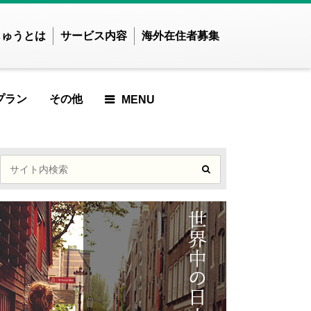
じゅうとは
サービス内容
海外在住者募集
プラン
その他
MENU
せかいじゅうTOP
せかいじゅうとは？
世界で暮らしたい方
海外在住の方
ご利用ガイド
RTICLE
RTICLE
RED ARTICLE
ATURED ARTICLE
FEATURED ARTICLE
FEATURED ARTICLE
FEATURED ARTICLE
アジア
ンド
インドネシア
した
せんでした
ませんでした
つかりませんでした
見つかりませんでした
が見つかりませんでした
記事が見つかりませんでし
記事が見つかりませ
ズベキスタン
カンボジア
た
んでした
E
ARTICLE
 ARTICLE
IEWED ARTICLE
 VIEWED ARTICLE
ST VIEWED ARTICLE
ンガポール
スリランカ
MOST VIEWED ARTICLE
MOST VIEWED
イ
ネパール
した
せんでした
ませんでした
つかりませんでした
見つかりませんでした
が見つかりませんでした
ARTICLE
ングラデシュ
パキスタン
記事が見つかりませんでし
ィジー共和国
フィリピン
ICLE
TICLE
UP ARTICLE
ICKUP ARTICLE
PICKUP ARTICLE