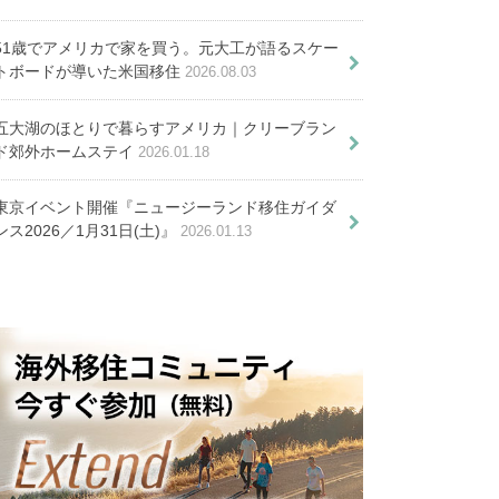
６つのポイント
びに役立つ7つの事
徴と申請方法を徹底解説！
く前に知るべき７つの知識
51歳でアメリカで家を買う。元大工が語るスケー
トボードが導いた米国移住
2026.08.03
五大湖のほとりで暮らすアメリカ｜クリーブラン
ド郊外ホームステイ
2026.01.18
在住歴３０年以上。シン
東京イベント開催『ニュージーランド移住ガイダ
ガポールの急成長と共に
ンス2026／1月31日(土)』
2026.01.13
ールに駐在生活が決まったら妻が
現地で生き抜いてきた私
するべき６つの必須準備
が強く感じること
年金制度。押さえておきたい５つ
の基本情報