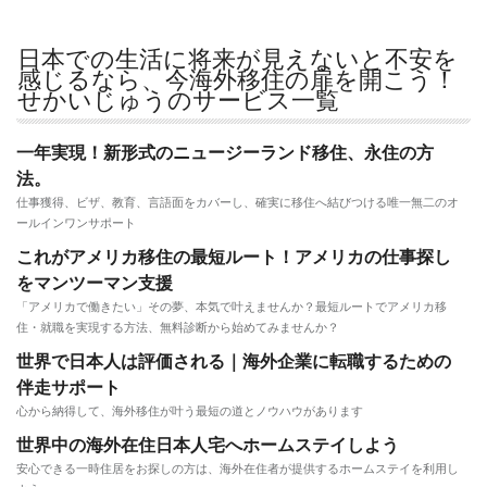
日本での生活に将来が見えないと不安を
感じるなら、今海外移住の扉を開こう！
せかいじゅうのサービス一覧
一年実現！新形式のニュージーランド移住、永住の方
法。
仕事獲得、ビザ、教育、言語面をカバーし、確実に移住へ結びつける唯一無二のオ
ールインワンサポート
これがアメリカ移住の最短ルート！アメリカの仕事探し
をマンツーマン支援
「アメリカで働きたい」その夢、本気で叶えませんか？最短ルートでアメリカ移
住・就職を実現する方法、無料診断から始めてみませんか？
世界で日本人は評価される｜海外企業に転職するための
伴走サポート
心から納得して、海外移住が叶う最短の道とノウハウがあります
世界中の海外在住日本人宅へホームステイしよう
安心できる一時住居をお探しの方は、海外在住者が提供するホームステイを利用し