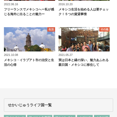
2022.06.16
2016.10.20
フリーランスでメキシコへー私が感
メキシコ生活を始める人は要チェッ
じる海外に出ることの魅力ー
ク！５つの賃貸事情
生活
その他
2021.10.08
2021.05.27
メキシコ・イラプアト市の治安と生
実は日本と縁の深い、魅力あふれる
活の心得
親日国・メキシコに移住して
せかいじゅうライフ国一覧