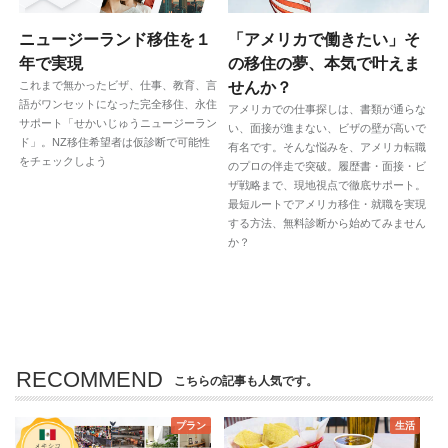
ニュージーランド移住を１
「アメリカで働きたい」そ
年で実現
の移住の夢、本気で叶えま
これまで無かったビザ、仕事、教育、言
せんか？
語がワンセットになった完全移住、永住
アメリカでの仕事探しは、書類が通らな
サポート「せかいじゅうニュージーラン
い、面接が進まない、ビザの壁が高いで
ド」。NZ移住希望者は仮診断で可能性
有名です。そんな悩みを、アメリカ転職
をチェックしよう
のプロの伴走で突破。履歴書・面接・ビ
ザ戦略まで、現地視点で徹底サポート。
最短ルートでアメリカ移住・就職を実現
する方法、無料診断から始めてみません
か？
RECOMMEND
こちらの記事も人気です。
プラン
生活