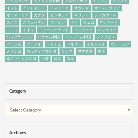
アイルランド
アメリカ合衆国
アルゼンチン
イギリス
イタリア
インド
インドネシア
エストニア
オランダ
オーストラリア
オーストリア
カナダ
カンボジア
ギリシャ
シンガポール
スイス
スウェーデン
スペイン
タイ
チェコ
デンマーク
トルコ
ドイツ
ニュージーランド
ノルウェー
ハンガリー
バングラデシュ
パラオ共和国
フィジー共和国
フィリピン
フランス
ブラジル
ベトナム
ベルギー
ポルトガル
マレーシア
メキシコ
モルディブ共和国
ロシア
世界共通
中国
南アフリカ共和国
台湾
韓国
香港
Category
Archives