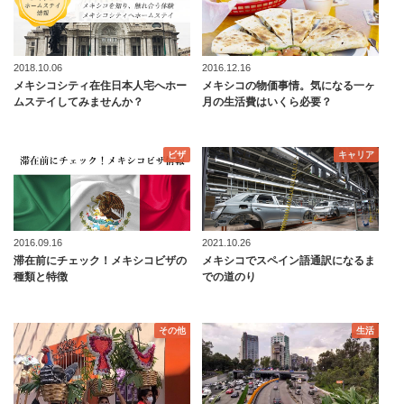
2018.10.06
2016.12.16
メキシコシティ在住日本人宅へホー
メキシコの物価事情。気になる一ヶ
ムステイしてみませんか？
月の生活費はいくら必要？
ビザ
キャリア
2016.09.16
2021.10.26
滞在前にチェック！メキシコビザの
メキシコでスペイン語通訳になるま
種類と特徴
での道のり
その他
生活