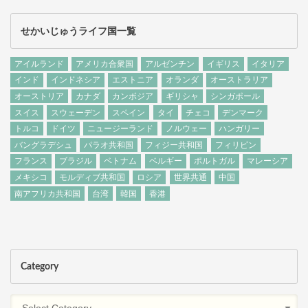
せかいじゅうライフ国一覧
アイルランド
アメリカ合衆国
アルゼンチン
イギリス
イタリア
インド
インドネシア
エストニア
オランダ
オーストラリア
オーストリア
カナダ
カンボジア
ギリシャ
シンガポール
スイス
スウェーデン
スペイン
タイ
チェコ
デンマーク
トルコ
ドイツ
ニュージーランド
ノルウェー
ハンガリー
バングラデシュ
パラオ共和国
フィジー共和国
フィリピン
フランス
ブラジル
ベトナム
ベルギー
ポルトガル
マレーシア
メキシコ
モルディブ共和国
ロシア
世界共通
中国
南アフリカ共和国
台湾
韓国
香港
Category