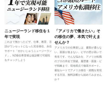
ニュージーランド移住を１
「アメリカで働きたい」そ
年で実現
の移住の夢、本気で叶えま
これまで無かったビザ、仕事、教育、言
せんか？
語がワンセットになった完全移住、永住
アメリカでの仕事探しは、書類が通らな
サポート「せかいじゅうニュージーラン
い、面接が進まない、ビザの壁が高いで
ド」。NZ移住希望者は仮診断で可能性
有名です。そんな悩みを、アメリカ転職
をチェックしよう
のプロの伴走で突破。履歴書・面接・ビ
ザ戦略まで、現地視点で徹底サポート。
最短ルートでアメリカ移住・就職を実現
する方法、無料診断から始めてみません
か？