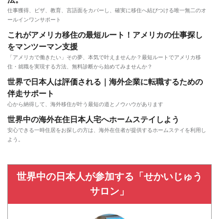
法。
仕事獲得、ビザ、教育、言語面をカバーし、確実に移住へ結びつける唯一無二のオ
ールインワンサポート
これがアメリカ移住の最短ルート！アメリカの仕事探し
をマンツーマン支援
「アメリカで働きたい」その夢、本気で叶えませんか？最短ルートでアメリカ移
住・就職を実現する方法、無料診断から始めてみませんか？
世界で日本人は評価される｜海外企業に転職するための
伴走サポート
心から納得して、海外移住が叶う最短の道とノウハウがあります
世界中の海外在住日本人宅へホームステイしよう
安心できる一時住居をお探しの方は、海外在住者が提供するホームステイを利用し
よう。
世界中の日本人が参加する「せかいじゅう
サロン」