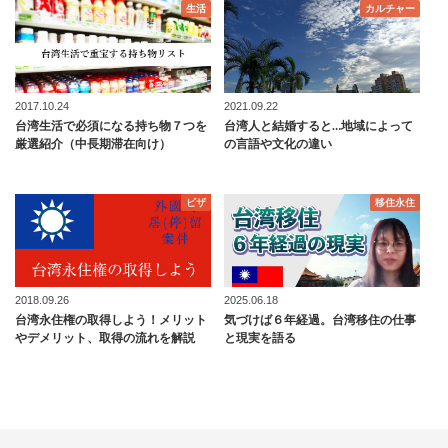
生活
カルチャー
2017.10.24
2021.09.22
台湾生活で必須になる持ち物７つを
台湾人と結婚すると…地域によって
厳選紹介（中長期滞在向け）
の言語や文化の違い
ビザ
移住永住
2018.09.26
2025.06.18
台湾永住権の取得しよう！メリット
気づけば６年経過。台湾移住の仕事
やデメリット、取得の流れを解説
と現実を語る