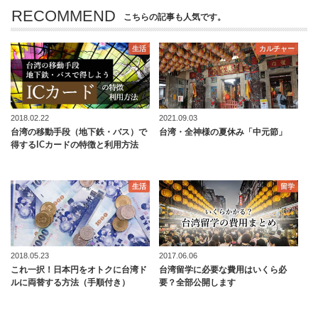
RECOMMEND
こちらの記事も人気です。
生活
カルチャー
2018.02.22
2021.09.03
台湾の移動手段（地下鉄・バス）で
台湾・全神様の夏休み「中元節」
得するICカードの特徴と利用方法
生活
留学
2018.05.23
2017.06.06
これ一択！日本円をオトクに台湾ド
台湾留学に必要な費用はいくら必
ルに両替する方法（手順付き）
要？全部公開します