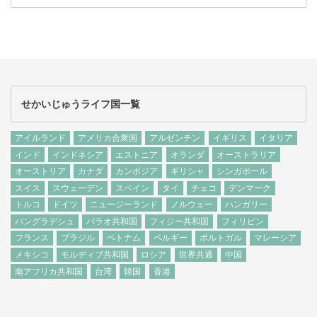
せかいじゅうライフ国一覧
アイルランド
アメリカ合衆国
アルゼンチン
イギリス
イタリア
インド
インドネシア
エストニア
オランダ
オーストラリア
オーストリア
カナダ
カンボジア
ギリシャ
シンガポール
スイス
スウェーデン
スペイン
タイ
チェコ
デンマーク
トルコ
ドイツ
ニュージーランド
ノルウェー
ハンガリー
バングラデシュ
パラオ共和国
フィジー共和国
フィリピン
フランス
ブラジル
ベトナム
ベルギー
ポルトガル
マレーシア
メキシコ
モルディブ共和国
ロシア
世界共通
中国
南アフリカ共和国
台湾
韓国
香港