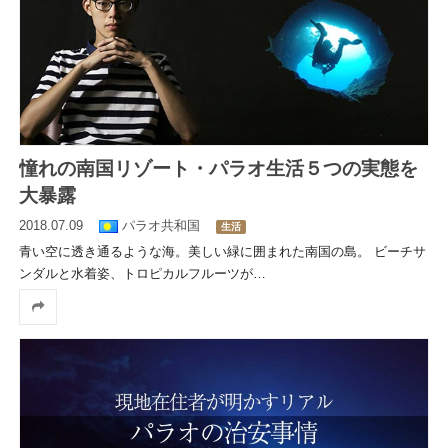
憧れの南国リゾート・パラオ生活５つの実態を
大暴露
2018.07.09
パラオ共和国
生活
青い空に透き通るような海。美しい緑に囲まれた南国の島。 ビーチサ
ンダルと水着姿、トロピカルフルーツが
…