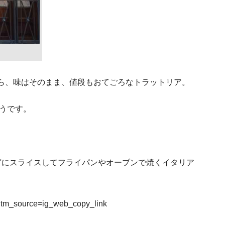
ランキング上位の大学は
とおす
ら、味はそのまま、値段もおてごろなトラットリア。
イタリア人の平均年収を公開！お
イタリア移住
そうです。
イタリアのビザ１１種類の特
。
どにスライスしてフライパンやオーブンで焼くイタリア
ローマ在住者がす
utm_source=ig_web_copy_link