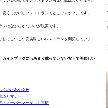
話がペラペラに！イタリア語の日常会話フレ
えている都市です。レストランも星の数ほどあります。
法と
イタリアで就職！仕事探しの前に知
「安くておいしいレストランてどこですか？」です。
など
イタリアの永住権を得ること～主な
ランはなかなかないのが現実です。
りしてこつこつ安美味しいレストランを開拓していま
南
本人が知らない】イタリアの食文化と隠れたル
、ガイドブックにもあまり載っていない安くて美味しい
ベネチア移
フィレンツェの治
おくのはあの２枚
をつけ
常識とマナー
アのスーパーマーケット事情