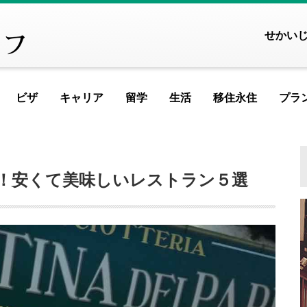
せかい
ビザ
キャリア
留学
生活
移住永住
プラ
FEATURED ARTICLE
FEATURED ARTICLE
FEATURED ART
FEATURED 
FEATUR
FEAT
F
ヨーロッパ
！安くて美味しいレストラン５選
アイスランド
アイルランド
アルメニア
イ
記事が見つかりませんでした
記事が見つかりませんでし
記事が見つかりま
記事が見つかり
記事が見つ
記事が見
記事が
記
イギリス
イタリア
ウクライナ
ウ
MOST VIEWED ARTICLE
MOST VIEWED ARTICLE
MOST VIEWED A
MOST VIEWED
MOST VI
MOST 
MOS
エストニア
オランダ
オーストリア
シ
ギリシャ
クロアチア
ジョージア
タ
記事が見つかりませんでした
記事が見つかりませんでし
記事が見つかりま
記事が見つかり
記事が見つ
記事が見
記事が
記
スイス
スウェーデン
スペイン
バ
スロベニア
セルビア
チェコ
フ
PICKUP ARTICLE
PICKUP ARTICLE
PICKUP ARTI
PICKUP A
PICKU
PI