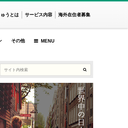
じゅうとは
サービス内容
海外在住者募集
ン
その他
MENU
せかいじゅうTOP
せかいじゅうとは？
世界で暮らしたい方
海外在住の方
ご利用ガイド
ICLE
ARTICLE
ED ARTICLE
URED ARTICLE
EATURED ARTICLE
FEATURED ARTICLE
FEATURED ARTICLE
アジア
ンド
インドネシア
た
せんでした
ませんでした
かりませんでした
つかりませんでした
見つかりませんでした
事が見つかりませんでした
記事が見つかりません
ズベキスタン
カンボジア
でした
RTICLE
 ARTICLE
EWED ARTICLE
VIEWED ARTICLE
T VIEWED ARTICLE
MOST VIEWED ARTICLE
ンガポール
スリランカ
MOST VIEWED
イ
ネパール
た
せんでした
ませんでした
かりませんでした
つかりませんでした
見つかりませんでした
事が見つかりませんでした
ARTICLE
ングラデシュ
パキスタン
ィジー共和国
フィリピン
CLE
RTICLE
P ARTICLE
CKUP ARTICLE
PICKUP ARTICLE
PICKUP ARTICLE