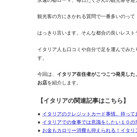
会
永遠の都ローマ、毎日たくさんの観光客を迎
観光客の方にきかれる質問で一番多いのって
はっきり言います。そんな都合の良いレスト
イタリア人も口コミや自分で足を運んでみた
す。
【日
今回は、
イタリア在住者がこつこつ発見した
お店
を紹介します。
【イタリアの関連記事はこちら】
イタリアのクレジットカード事情。持って
イタリアでの食事では意識をしたい１０の
お金もカロリー消費も抑えられる！イタリ