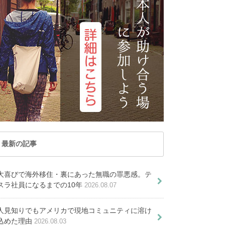
記事が見つかりません
トナム
マカオ
でした
レーシア
ミャンマー
ルディブ共和国
ラオス
PICKUP ARTICLE
国
台湾
国
香港
オセアニア
ーストラリア
トンガ
ュージーランド
パラオ共和国
最新の記事
タリア在住の日本人宅へホームス
夢だった音楽留学へ―イタ
テイ！語学も観光も満喫
リア渡航直後は多くの困難
大喜びで海外移住・裏にあった無職の罪悪感。テ
をおすすめしたい９つの大きな
スラ社員になるまでの10年
2026.08.07
と戦う日々ー
魅力
したい日本食料理レストラン７選
人見知りでもアメリカで現地コミュニティに溶け
チア・カフォスカリ大学留学の方
込めた理由
2026.08.03