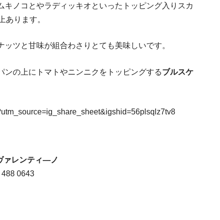
ムキノコとやラディッキオといったトッピング入りスカ
スローフードの国イタリア、ライフスタイルと
上あります。
イタリア学生ビザ（就学
ナッツと甘味が組合わさりとても美味しいです。
パンの上にトマトやニンニクをトッピングする
ブルスケ
utm_source=ig_share_sheet&igshid=56plsqlz7tv8
ア ヴァレンティ―ノ
イタリアの運転免
6 488 0643