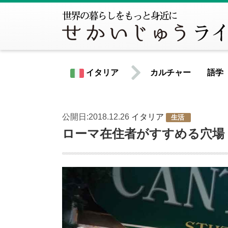
イタリア
カルチャー
語学
公開日:2018.12.26
イタリア
生活
世界共通情報
ローマ在住者がすすめる穴場
北米
アメリカ合衆国
カナダ
中南米
アルゼンチン
ウルグアイ