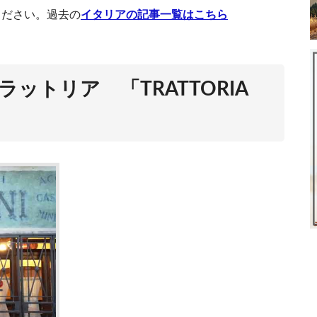
ください。過去の
イタリアの記事一覧はこちら
行ったら絶対好きにな
失業率の高いイタリアでフリーラン
イタリアの滞在許可証申請方法
ラットリア 「TRATTORIA
イタリア人の性格や特徴とは？上手にやっていく
イタリア・ベ
ス
保存版！フィレン