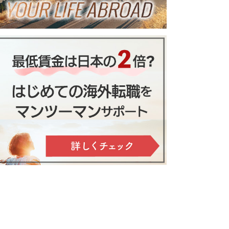
る！？イタリア留学６つの魅力
スで成功！やるべきことリスト
を詳しく解説します
コツ(日常生活編)
ローナで暮らす魅力。シェイク
ピアとオペラの街とは
ツェのおすすめレストランと郷土
料理