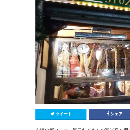
エクアドル
キューバ
グアテマラ
コスタリカ
コロンビア
セントルシア
チリ
ドミニカ共和国
ニカラグア
ハイチ
パナマ
パラグアイ
ブラジル
ベネズエラ
ペルー
ボリビア
メキシコ
ツイート
シェア