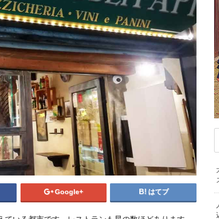
デンマーク
ドイツ
ノルウェー
ベ
ハンガリー
フィンランド
フランス
マ
ブルガリア
ベラルーシ
ベルギー
モ
ポルトガル
ポーランド
マケドニア共和国
中
マルタ共和国
ラトビア
リトアニア
韓
ルクセンブルク
ルーマニア
ロシア
オ
中東/アフリカ
ニ
アラブ首長国連邦
アルジェリア
イスラエル
エジプト
カタール
ケニア
イ
サウジアラビア
セネガル
タンザニア
トルコ
ベナン共和国
モザンビーク
イタリア移住
南アフリカ共和国
Google+
はてブ
ローマでオススメ
キャンパスがない？ベネ