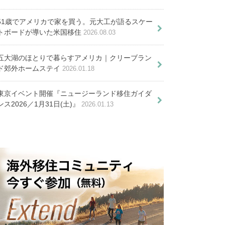
ーズ７０選
面白い特徴
51歳でアメリカで家を買う。元大工が語るスケー
るべき７つの話（給与事情や職種
トボードが導いた米国移住
2026.08.03
）
３つのルートと申請手順～
五大湖のほとりで暮らすアメリカ｜クリーブラン
ド郊外ホームステイ
2026.01.18
イタリア・サレルノでのホームス
豪華で子供は無料！おすす
東京イベント開催『ニュージーランド移住ガイダ
ンス2026／1月31日(土)』
2026.01.13
テイ滞在先を提供します
めの地中海・北欧クルーズ
ール。朝昼夕食を紹介
旅行（MSCの体験記付き）
住生活で分かった１４の素晴らし
さと実際
安と危険な場所とは？滞在前に気
たい２つのポイント