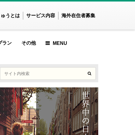
じゅうとは
サービス内容
海外在住者募集
プラン
その他
MENU
せかいじゅうTOP
せかいじゅうとは？
世界で暮らしたい方
海外在住の方
ご利用ガイド
CLE
RTICLE
 ARTICLE
RED ARTICLE
ATURED ARTICLE
FEATURED ARTICLE
FEATURED ARTICLE
FEATURED ARTICLE
アジア
ンド
インドネシア
んでした
せんでした
りませんでした
つかりませんでした
見つかりませんでした
が見つかりませんでした
記事が見つかりませんでし
記事が見つかりませ
ズベキスタン
カンボジア
た
んでした
TICLE
ARTICLE
D ARTICLE
IEWED ARTICLE
 VIEWED ARTICLE
ST VIEWED ARTICLE
ンガポール
スリランカ
MOST VIEWED ARTICLE
MOST VIEWED
イ
ネパール
んでした
せんでした
りませんでした
つかりませんでした
見つかりませんでした
が見つかりませんでした
ARTICLE
ングラデシュ
パキスタン
記事が見つかりませんでし
ィジー共和国
フィリピン
LE
ICLE
ARTICLE
UP ARTICLE
ICKUP ARTICLE
PICKUP ARTICLE