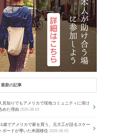
記事が見つかりませ
た
トナム
マカオ
んでした
レーシア
ミャンマー
PICKUP ARTICLE
ルディブ共和国
ラオス
PICKUP ARTICLE
国
台湾
記事が見つかりませんでし
国
香港
記事が見つかりませ
た
オセアニア
んでした
ーストラリア
トンガ
ュージーランド
パラオ共和国
最新の記事
ーデン移住に必要な準備６選
人見知りでもアメリカで現地コミュニティに溶け
込めた理由
2026.08.03
IM料金プランと利用方法。オス
メ会社はComviq！
何が学べる？３つの学校や学生ビ
51歳でアメリカで家を買う。元大工が語るスケー
トボードが導いた米国移住
2026.08.03
について解説