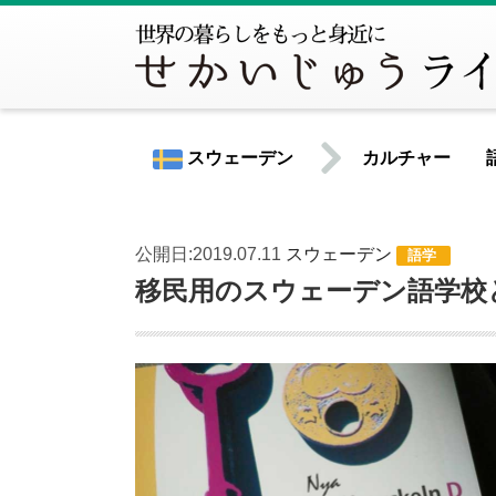
スウェーデン
カルチャー
公開日:2019.07.11
スウェーデン
語学
世界共通情報
移民用のスウェーデン語学校
北米
アメリカ合衆国
カナダ
中南米
アルゼンチン
ウルグアイ