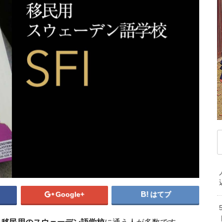
デンマーク
ドイツ
ノルウェー
ベ
ハンガリー
フィンランド
フランス
マ
ブルガリア
ベラルーシ
ベルギー
モ
ポルトガル
ポーランド
マケドニア共和国
中
マルタ共和国
ラトビア
リトアニア
韓
ルクセンブルク
ルーマニア
ロシア
オ
中東/アフリカ
ニ
アラブ首長国連邦
アルジェリア
イスラエル
エジプト
カタール
ケニア
サウジアラビア
セネガル
タンザニア
スウェ
トルコ
ベナン共和国
モザンビーク
南アフリカ共和国
スウェーデンのS
Google+
はてブ
ス
スウェーデン留学では
ザ