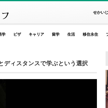
せかい
語学
ビザ
キャリア
留学
生活
移住永住
FEATURED ARTICLE
FEATURED ARTI
FEATURED A
FEATURED
FEATU
FE
ヨーロッパ
とディスタンスで学ぶという選択
アイスランド
アイルランド
アルメニア
イ
記事が見つかりませんでした
記事が見つかりませ
記事が見つかりま
記事が見つか
記事が見
記事が
記事
イギリス
イタリア
ウクライナ
ウ
MOST VIEWED ARTICLE
MOST VIEWED AR
MOST VIEWED 
MOST VIEWE
MOST V
MOST
MO
エストニア
オランダ
オーストリア
シ
ギリシャ
クロアチア
ジョージア
タ
記事が見つかりませんでした
記事が見つかりませ
記事が見つかりま
記事が見つか
記事が見
記事が
記事
スイス
スウェーデン
スペイン
バ
スロベニア
セルビア
チェコ
フ
PICKUP ARTICLE
PICKUP ARTIC
PICKUP ART
PICKUP 
PICK
P