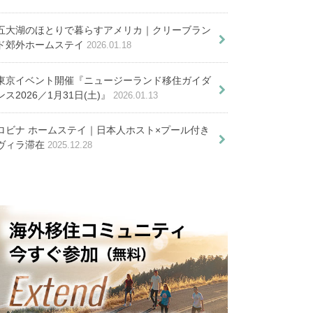
のすべて
ンボビザの特徴と申請、取得まで
。日本人に求人チャンスはあるの
！？
五大湖のほとりで暮らすアメリカ｜クリーブラン
ド郊外ホームステイ
2026.01.18
や日常フレーズ１００選
東京イベント開催『ニュージーランド移住ガイダ
ンス2026／1月31日(土)』
2026.01.13
ロビナ ホームステイ｜日本人ホスト×プール付き
ヴィラ滞在
2025.12.28
デンに移住する魅力１１選と新生
活に馴染むコツ
行口座開設とATM・キャッシュ
スアプリの利用方法