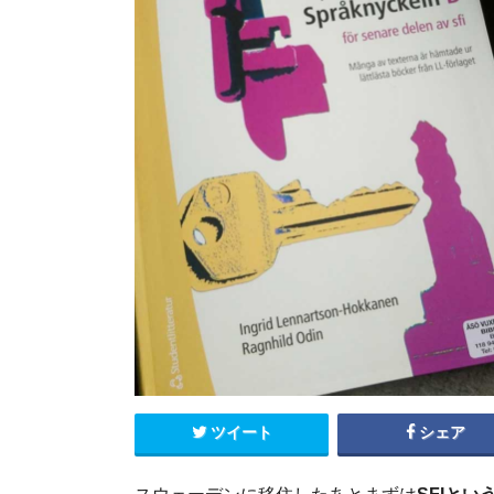
エクアドル
キューバ
グアテマラ
コスタリカ
コロンビア
セントルシア
チリ
ドミニカ共和国
ニカラグア
ハイチ
パナマ
パラグアイ
ブラジル
ベネズエラ
ペルー
ボリビア
メキシコ
ツイート
シェア