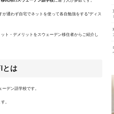
で全部分かる！スウェーデンの社会福祉制度
スウェーデン人と結婚したい方へ。 サ
スウェーデン就職・５つの事情
いう移民用のスウェーデン語学校
に通う人が多数です。
を解説
か
すが通わず自宅でネットを使って各自勉強をする“ディス
現地で役立つ！スウェーデン語の挨拶
リット・デメリットをスウェーデン移住者からご紹介し
スウェー
Iとは
ェーデン語学校です。
スウェーデンの銀
レ
ます。