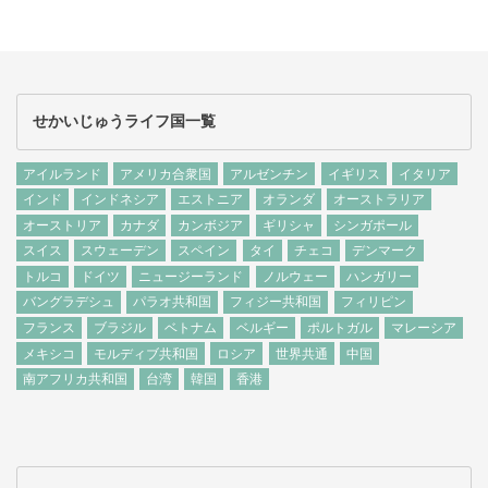
せかいじゅうライフ国一覧
アイルランド
アメリカ合衆国
アルゼンチン
イギリス
イタリア
インド
インドネシア
エストニア
オランダ
オーストラリア
オーストリア
カナダ
カンボジア
ギリシャ
シンガポール
スイス
スウェーデン
スペイン
タイ
チェコ
デンマーク
トルコ
ドイツ
ニュージーランド
ノルウェー
ハンガリー
バングラデシュ
パラオ共和国
フィジー共和国
フィリピン
フランス
ブラジル
ベトナム
ベルギー
ポルトガル
マレーシア
メキシコ
モルディブ共和国
ロシア
世界共通
中国
南アフリカ共和国
台湾
韓国
香港