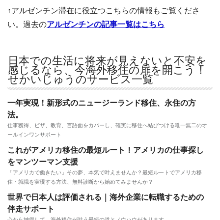
↑アルゼンチン滞在に役立つこちらの情報もご覧くださ
い。過去の
アルゼンチンの記事一覧はこちら
日本での生活に将来が見えないと不安を
感じるなら、今海外移住の扉を開こう！
せかいじゅうのサービス一覧
一年実現！新形式のニュージーランド移住、永住の方
法。
仕事獲得、ビザ、教育、言語面をカバーし、確実に移住へ結びつける唯一無二のオ
ールインワンサポート
これがアメリカ移住の最短ルート！アメリカの仕事探し
をマンツーマン支援
「アメリカで働きたい」その夢、本気で叶えませんか？最短ルートでアメリカ移
住・就職を実現する方法、無料診断から始めてみませんか？
世界で日本人は評価される｜海外企業に転職するための
伴走サポート
心から納得して、海外移住が叶う最短の道とノウハウがあります