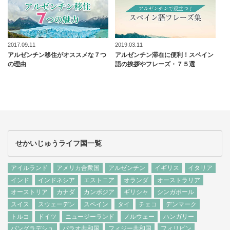
2017.09.11
2019.03.11
アルゼンチン移住がオススメな７つ
アルゼンチン滞在に便利！スペイン
の理由
語の挨拶やフレーズ・７５選
せかいじゅうライフ国一覧
アイルランド
アメリカ合衆国
アルゼンチン
イギリス
イタリア
インド
インドネシア
エストニア
オランダ
オーストラリア
オーストリア
カナダ
カンボジア
ギリシャ
シンガポール
スイス
スウェーデン
スペイン
タイ
チェコ
デンマーク
トルコ
ドイツ
ニュージーランド
ノルウェー
ハンガリー
バングラデシュ
パラオ共和国
フィジー共和国
フィリピン