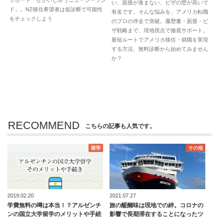
い、面接が進まない、ビザの壁が高いで
ド」。NZ移住希望者は仮診断で可能性
有名です。そんな悩みを、アメリカ転職
をチェックしよう
のプロの伴走で突破。履歴書・面接・ビ
ザ戦略まで、現地視点で徹底サポート。
最短ルートでアメリカ移住・就職を実現
する方法、無料診断から始めてみません
か？
RECOMMEND
こちらの記事も人気です。
留学
その他
2019.02.20
2021.07.27
学費無料の噂は本当！？アルゼンチ
旅の醍醐味は現地での絆。コロナの
ンの国立大学留学のメリットや手続
影響で長期滞在することになったツ