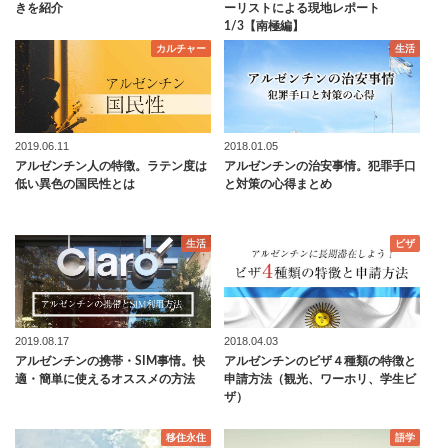
きを紹介
ーリストによる現地レポート
1/3【南極編】
カルチャー
生活
2019.06.11
2018.01.05
アルゼンチン人の特徴。ラテン度は
アルゼンチンの治安事情。犯罪手口
低い異色の国民性とは
と対策の心得まとめ
生活
ビザ
2019.08.17
2018.04.03
アルゼンチンの携帯・SIM事情。快
アルゼンチンのビザ４種類の特徴と
適・簡単に使えるオススメの方法
申請方法（観光、ワーホリ、学生ビ
ザ）
移住永住
語学