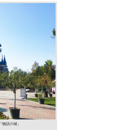
宅事情
コのおいしい食文化。驚く味付けと病みつきに
「物語の城」
トルコ・イスタンブ