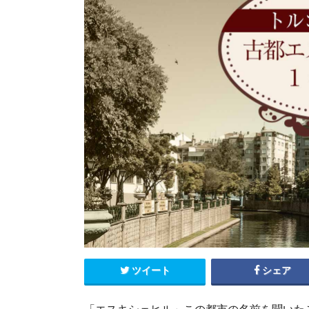
エクアドル
キューバ
グアテマラ
コスタリカ
コロンビア
セントルシア
チリ
ドミニカ共和国
ニカラグア
ハイチ
パナマ
パラグアイ
ブラジル
ベネズエラ
ペルー
ボリビア
メキシコ
ツイート
シェア