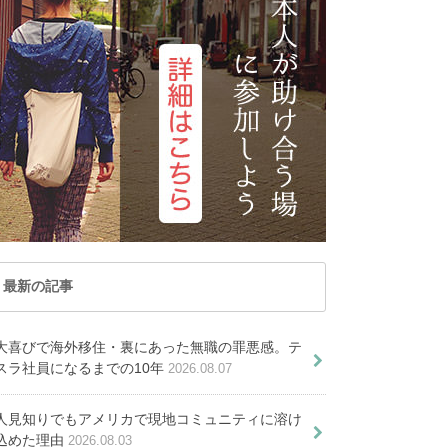
した
トナム
マカオ
が見つかりませんでした
レーシア
ミャンマー
PICKUP ARTICLE
ルディブ共和国
ラオス
国
台湾
記事が見つかりませんで
国
香港
した
オセアニア
ーストラリア
トンガ
ュージーランド
パラオ共和国
最新の記事
大喜びで海外移住・裏にあった無職の罪悪感。テ
魅力満載！在住者が明かす１９の
スラ社員になるまでの10年
2026.08.07
理由
ールの生活費を全公開！知ってお
人見知りでもアメリカで現地コミュニティに溶け
項目（家賃、食費等）
込めた理由
2026.08.03
ルを留学先に選ぶ8つの理由