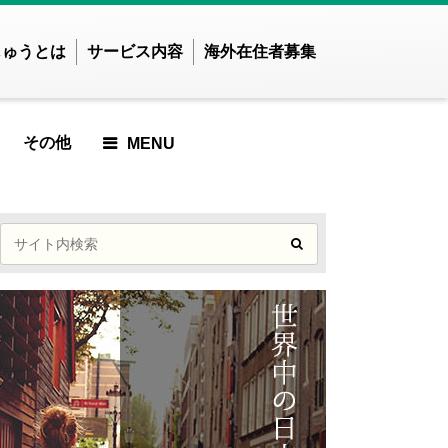
じゅうとは
サービス内容
海外在住者募集
その他
MENU
せかいじゅうTOP
せかいじゅうとは？
世界で暮らしたい方
海外在住の方
ご利用ガイド
E
ICLE
RTICLE
ED ARTICLE
URED ARTICLE
ATURED ARTICLE
FEATURED ARTICLE
FEATURED ARTICLE
アジア
ンド
インドネシア
た
でした
んでした
ませんでした
かりませんでした
つかりませんでした
見つかりませんでした
が見つかりませんでした
記事が見つかりませんで
ズベキスタン
カンボジア
した
CLE
TICLE
 ARTICLE
WED ARTICLE
IEWED ARTICLE
T VIEWED ARTICLE
OST VIEWED ARTICLE
ンガポール
スリランカ
MOST VIEWED ARTICLE
イ
ネパール
た
でした
んでした
ませんでした
かりませんでした
つかりませんでした
見つかりませんでした
が見つかりませんでした
ングラデシュ
パキスタン
記事が見つかりませんで
ィジー共和国
フィリピン
CLE
TICLE
P ARTICLE
KUP ARTICLE
ICKUP ARTICLE
PICKUP ARTICLE