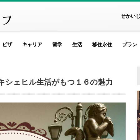
せかい
ビザ
キャリア
留学
生活
移住永住
プラン
FEATURED ARTICLE
FEATURED ARTICL
FEATURED ART
FEATURED A
FEATUR
FEAT
FE
ヨーロッパ
キシェヒル生活がもつ１６の魅力
アイスランド
アイルランド
アルメニア
イ
記事が見つかりませんでし
記事が見つかりません
記事が見つかりませ
記事が見つかり
記事が見つ
記事が見
記事が
記事
イギリス
イタリア
ウクライナ
ウ
MOST VIEWED ARTICLE
MOST VIEWED ARTI
MOST VIEWED AR
MOST VIEWED
MOST VIE
MOST V
MOS
M
エストニア
オランダ
オーストリア
シ
ギリシャ
クロアチア
ジョージア
タ
記事が見つかりませんでし
記事が見つかりません
記事が見つかりませ
記事が見つかり
記事が見つ
記事が見
記事が
記事
スイス
スウェーデン
スペイン
バ
スロベニア
セルビア
チェコ
フ
PICKUP ARTICLE
PICKUP ARTICLE
PICKUP ARTI
PICKUP AR
PICKU
PIC
P