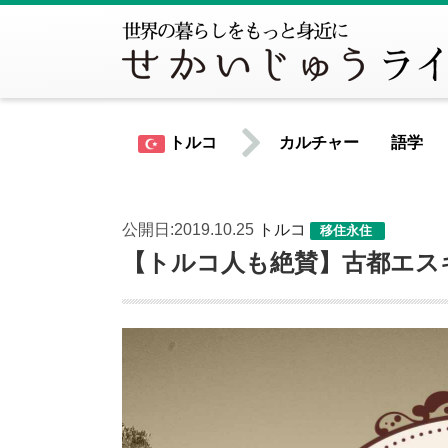
トルコ
カルチャー
語学
公開日:2019.10.25
トルコ
移住永住
世界共通情報
【トルコ人も絶賛】古都エス
北米
アメリカ合衆国
カナダ
中南米
アルゼンチン
ウルグアイ