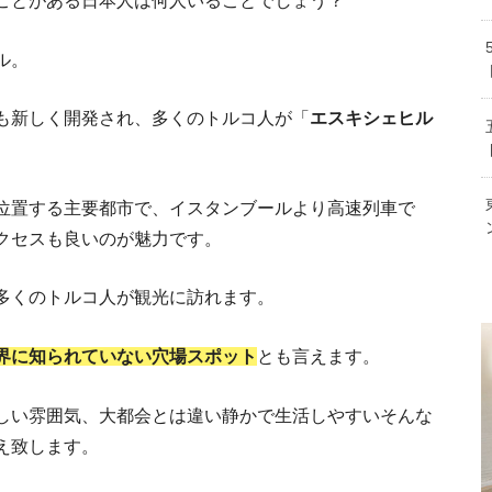
ことがある日本人は何人いることでしょう？
ル。
トルコのリアルな就職事情。おすすめ
紹介
トルコのビザ４種類の特徴・申請方法と滞在
も新しく開発され、多くのトルコ人が「
エスキシェヒル
トルコ人の心を掴む！トルコ語の挨拶や日
位置する主要都市で、イスタンブールより高速列車で
クセスも良いのが魅力です。
人の特徴や基本性格は？恋愛や結婚観について
多くのトルコ人が観光に訪れます。
界に知られていない穴場スポット
とも言えます。
【トルコ人も
しい雰囲気、大都会とは違い静かで生活しやすいそんな
え致します。
トルコ国内の移動手
ム、