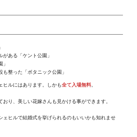
の
トルコ親日の真実。トルコにとって日本が特別
」
ルがある「ケント公園」
園」
設も整った「ボタニック公園」
ェヒルにはあります。しかも
全て入場無料
。
ており、美しい花嫁さんも見かける事ができます。
シェヒルで結婚式を挙げられるのもいいかも知れませ
住むならどの地域？