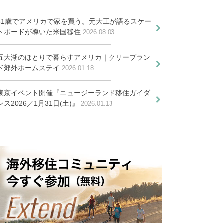
51歳でアメリカで家を買う。元大工が語るスケー
の仕事の探し方と３つの職種を
トボードが導いた米国移住
2026.08.03
許可証・イカメット取得の注意点
五大湖のほとりで暮らすアメリカ｜クリーブラン
ド郊外ホームステイ
2026.01.18
常会話フレーズ７０選
東京イベント開催『ニュージーランド移住ガイダ
ンス2026／1月31日(土)』
2026.01.13
気づいたこともご紹介！
絶賛】古都エスキシェヒル生活が
もつ１６の魅力
段。交通機関の種類や料金システ
利用方法を紹介