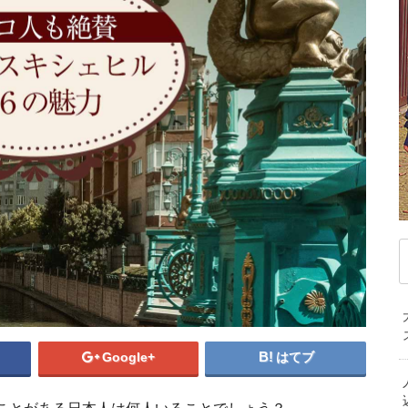
デンマーク
ドイツ
ノルウェー
ベ
記事
ハンガリー
フィンランド
フランス
マ
ブルガリア
ベラルーシ
ベルギー
モ
ポルトガル
ポーランド
マケドニア共和国
中
マルタ共和国
ラトビア
リトアニア
韓
ルクセンブルク
ルーマニア
ロシア
オ
中東/アフリカ
ニ
アラブ首長国連邦
アルジェリア
イスラエル
エジプト
カタール
ケニア
サウジアラビア
セネガル
タンザニア
トルコ
ベナン共和国
モザンビーク
トルコ移住は
南アフリカ共和国
Google+
はてブ
トルコ・イスタンブ
きたい７
トルコ・イスタンブー