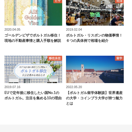
ビザ
生活
2020.04.05
2019.02.04
ゴールデンビザでポルトガル移住！
ポルトガル・リスボンの物価事情！
現地の不動産事情と購入手順を解説
６つの具体例で相場を紹介
移住永住
留学
2019.07.16
2022.05.20
EUで定年後に移住したい国No.1の
【ポルトガル留学体験談】世界遺産
ポルトガル。注目を集める10の理由
の大学・コインブラ大学が持つ魅力
とは