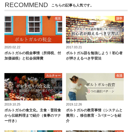
RECOMMEND
こちらの記事も人気です。
生活
語学
2020.02.22
2017.03.21
ポルトガルの税金事情（所得税、付
ポルトガル語を勉強しよう！初心者
加価値税）と社会保障費
が押さえるべき学習法
カルチャー
生活
2019.10.25
2019.12.26
ポルトガルの食文化。主食・普段食
ポルトガルの教育事情（システムと
から伝統料理まで紹介（食事のマナ
費用）。移住教育・3パターンを紹
ー付き）
介