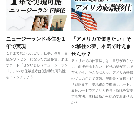
ニュージーランド移住を１
「アメリカで働きたい」そ
年で実現
の移住の夢、本気で叶えま
これまで無かったビザ、仕事、教育、言
せんか？
語がワンセットになった完全移住、永住
アメリカでの仕事探しは、書類が通らな
サポート「せかいじゅうニュージーラン
い、面接が進まない、ビザの壁が高いで
ド」。NZ移住希望者は仮診断で可能性
有名です。そんな悩みを、アメリカ転職
をチェックしよう
のプロの伴走で突破。履歴書・面接・ビ
ザ戦略まで、現地視点で徹底サポート。
最短ルートでアメリカ移住・就職を実現
する方法、無料診断から始めてみません
か？