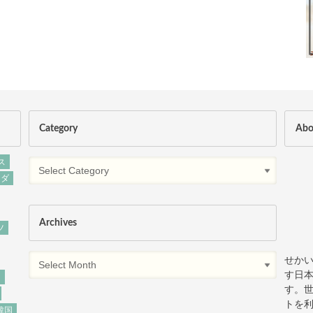
Category
Abo
ス
ンダ
マルタ共和国の
Archives
ツ
せか
す日
ー
す。
トを
韓国