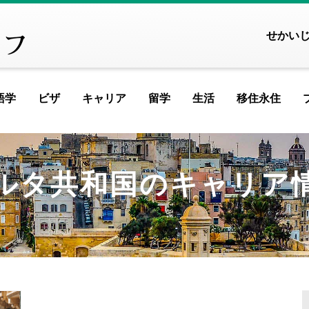
せかい
語学
ビザ
キャリア
留学
生活
移住永住
URED ARTICLE
FEATURED ARTICLE
FEATURED ARTICL
FEATURED
FEATU
FE
ヨーロッパ
ルタ共和国のキャリア
アイスランド
アイルランド
アルメニア
イ
つかりませんでした
記事が見つかりませんでした
記事が見つかりません
記事が見つか
記事が見
記事が
記事
イギリス
イタリア
ウクライナ
ウ
IEWED ARTICLE
MOST VIEWED ARTICLE
MOST VIEWED ARTI
MOST VIEWE
MOST V
MOST
MO
エストニア
オランダ
オーストリア
シ
ギリシャ
クロアチア
ジョージア
タ
つかりませんでした
記事が見つかりませんでした
記事が見つかりません
記事が見つか
記事が見
記事が
記事
スイス
スウェーデン
スペイン
バ
スロベニア
セルビア
チェコ
フ
KUP ARTICLE
PICKUP ARTICLE
PICKUP ARTICLE
PICKUP 
PICK
P