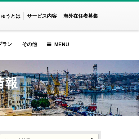
じゅうとは
サービス内容
海外在住者募集
プラン
その他
MENU
せかいじゅうTOP
せかいじゅうとは？
世界で暮らしたい方
海外在住の方
ご利用ガイド
E
 ARTICLE
RED ARTICLE
ATURED ARTICLE
FEATURED ARTICLE
FEATURED ARTICLE
FEATURED ARTICLE
アジア
情報
ンド
インドネシア
でした
りませんでした
つかりませんでした
見つかりませんでした
が見つかりませんでした
記事が見つかりませんでし
記事が見つかりませ
ズベキスタン
カンボジア
た
んでした
CLE
D ARTICLE
IEWED ARTICLE
 VIEWED ARTICLE
ST VIEWED ARTICLE
ンガポール
スリランカ
MOST VIEWED ARTICLE
MOST VIEWED
イ
ネパール
でした
りませんでした
つかりませんでした
見つかりませんでした
が見つかりませんでした
ARTICLE
ングラデシュ
パキスタン
記事が見つかりませんでし
ィジー共和国
フィリピン
ARTICLE
UP ARTICLE
ICKUP ARTICLE
PICKUP ARTICLE