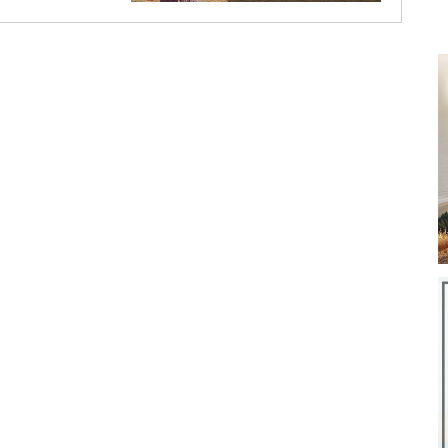
マルタ共和国の
開（食