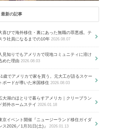
請方法を解説します
説
最新の記事
大喜びで海外移住・裏にあった無職の罪悪感。テ
スラ社員になるまでの10年
2026.08.07
人見知りでもアメリカで現地コミュニティに溶け
込めた理由
2026.08.03
地中海の楽園・マルタ共和国 ゴ
ゾ島でホームステイ
51歳でアメリカで家を買う。元大工が語るスケー
トボードが導いた米国移住
2026.08.03
五大湖のほとりで暮らすアメリカ｜クリーブラン
ド郊外ホームステイ
2026.01.18
段と乗り方完全ガイド。留学生必
スとBoltを徹底解説
東京イベント開催『ニュージーランド移住ガイダ
マルタ留学がオススメな８つの理
ンス2026／1月31日(土)』
2026.01.13
由