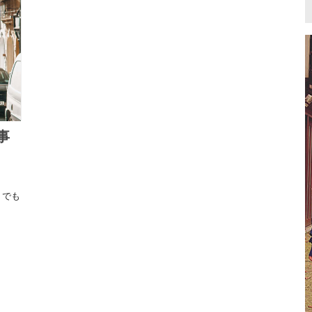
デンマーク
ドイツ
ノルウェー
ベ
つかりませんでした
記事が見つかりませんでした
ハンガリー
フィンランド
フランス
マ
ブルガリア
ベラルーシ
ベルギー
モ
ポルトガル
ポーランド
マケドニア共和国
中
マルタ共和国
ラトビア
リトアニア
韓
ルクセンブルク
ルーマニア
ロシア
オ
事
中東/アフリカ
ニ
アラブ首長国連邦
アルジェリア
イスラエル
エジプト
カタール
ケニア
 でも
サウジアラビア
セネガル
タンザニア
マルタ
トルコ
ベナン共和国
モザンビーク
南アフリカ共和国
在住者が明かす
マルタ留学
マルタで日本人が働ける職種は