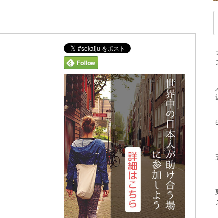
マルタ共和国のビザ５種類の特徴と申
解
マルタの移動手
見のバ
３ヵ国留学者が明かす