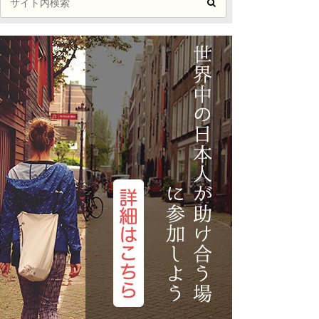
記事が見つかりませ
た
トナム
マカオ
んでした
レーシア
ミャンマー
PICKUP ARTICLE
ルディブ共和国
ラオス
PICKUP ARTICLE
国
台湾
国
香港
記事が見つかりませ
オセアニア
んでした
ーストラリア
トンガ
ュージーランド
パラオ共和国
移住がオススメな10の理由
マルタ留学サポート｜大学・大
学院出願から生活・医療・カウン
マルタの共和国の治安事情と危険
セリングまで現地日本人が支援
対策
の費用全部公開します
？仕事の探し方から就職まで全体