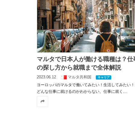
エクアドル
キューバ
グアテマラ
コスタリカ
記事が見
コロンビア
セントルシア
チリ
ドミニカ共和国
ニカラグア
ハイチ
パナマ
パラグアイ
ブラジル
ベネズエラ
マルタで日本人が働ける職種は？仕
ペルー
ボリビア
の探し方から就職まで全体解説
メキシコ
2023.06.12
マルタ共和国
キャリア
ヨーロッパのマルタで働いてみたい！生活してみたい！
どんな仕事に就けるのかわからない、仕事に就く
…