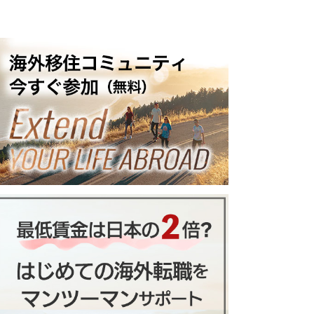
８種類８４品目の物価一覧を大公
材、日用品、娯楽等）