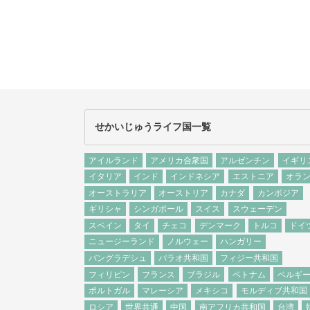
せかいじゅうライフ国一覧
アイルランド
アメリカ合衆国
アルゼンチン
イギリ
イタリア
インド
インドネシア
エストニア
オラ
オーストラリア
オーストリア
カナダ
カンボジア
ギリシャ
シンガポール
スイス
スウェーデン
スペイン
タイ
チェコ
デンマーク
トルコ
ドイ
ニュージーランド
ノルウェー
ハンガリー
バングラデシュ
パラオ共和国
フィジー共和国
フィリピン
フランス
ブラジル
ベトナム
ベルギ
ポルトガル
マレーシア
メキシコ
モルディブ共和国
ロシア
世界共通
中国
南アフリカ共和国
台湾