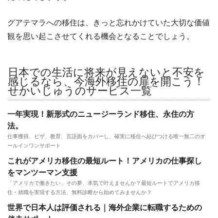
グアテマラへの移住は、きっと忘れかけていた大切な価値
観を思い起こさせてくれる機会となることでしょう。
日本での生活に将来が見えないと不安を
感じるなら、今海外移住の扉を開こう！
せかいじゅうのサービス一覧
一年実現！新形式のニュージーランド移住、永住の方
法。
仕事獲得、ビザ、教育、言語面をカバーし、確実に移住へ結びつける唯一無二のオ
ールインワンサポート
これがアメリカ移住の最短ルート！アメリカの仕事探し
をマンツーマン支援
「アメリカで働きたい」その夢、本気で叶えませんか？最短ルートでアメリカ移
住・就職を実現する方法、無料診断から始めてみませんか？
世界で日本人は評価される｜海外企業に転職するための