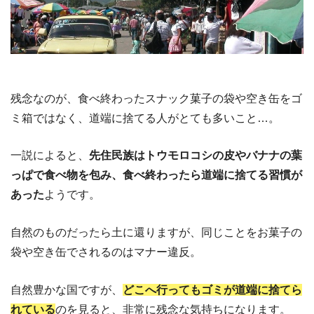
残念なのが、食べ終わったスナック菓子の袋や空き缶をゴ
ミ箱ではなく、道端に捨てる人がとても多いこと…。
一説によると、
先住民族はトウモロコシの皮やバナナの葉
っぱで食べ物を包み、食べ終わったら道端に捨てる習慣が
あった
ようです。
自然のものだったら土に還りますが、同じことをお菓子の
袋や空き缶でされるのはマナー違反。
自然豊かな国ですが、
どこへ行ってもゴミが道端に捨てら
れている
のを見ると、非常に残念な気持ちになります。