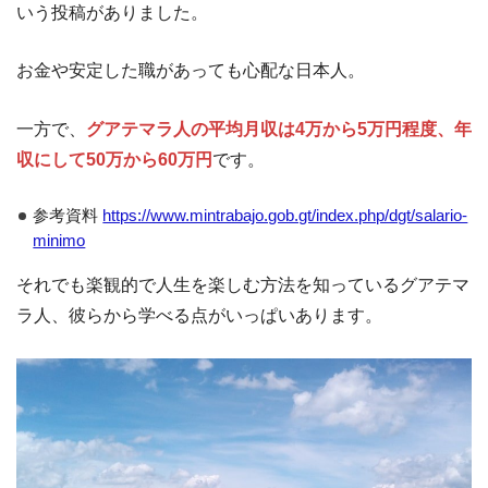
いう投稿がありました。
お金や安定した職があっても心配な日本人。
一方で、
グアテマラ人の平均月収は4万から5万円程度、年
収にして50万から60万円
です。
参考資料
https://www.mintrabajo.gob.gt/index.php/dgt/salario-
minimo
それでも楽観的で人生を楽しむ方法を知っているグアテマ
ラ人、彼らから学べる点がいっぱいあります。