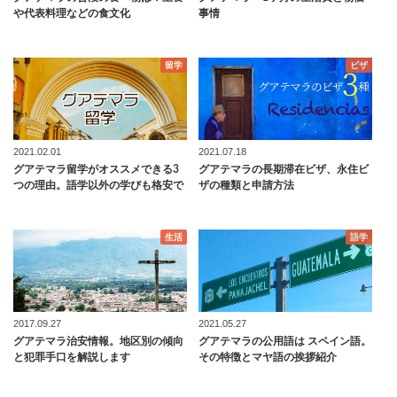
や代表料理などの食文化
事情
留学
ビザ
2021.02.01
2021.07.18
グアテマラ留学がオススメできる3
グアテマラの長期滞在ビザ、永住ビ
つの理由。語学以外の学びも格安で
ザの種類と申請方法
生活
語学
2017.09.27
2021.05.27
グアテマラ治安情報。地区別の傾向
グアテマラの公用語は スペイン語。
と犯罪手口を解説します
その特徴とマヤ語の挨拶紹介