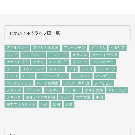
せかいじゅうライフ国一覧
アイルランド
アメリカ合衆国
アルゼンチン
イギリス
イタリア
インド
インドネシア
エストニア
オランダ
オーストラリア
オーストリア
カナダ
カンボジア
ギリシャ
シンガポール
スイス
スウェーデン
スペイン
タイ
チェコ
デンマーク
トルコ
ドイツ
ニュージーランド
ノルウェー
ハンガリー
バングラデシュ
パラオ共和国
フィジー共和国
フィリピン
フランス
ブラジル
ベトナム
ベルギー
ポルトガル
マレーシア
メキシコ
モルディブ共和国
ロシア
世界共通
中国
南アフリカ共和国
台湾
韓国
香港