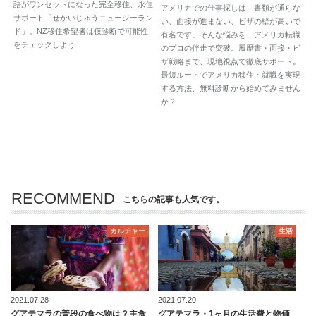
語がワンセットになった完全移住、永住
アメリカでの仕事探しは、書類が通らな
サポート「せかいじゅうニュージーラン
い、面接が進まない、ビザの壁が高いで
ド」。NZ移住希望者は仮診断で可能性
有名です。そんな悩みを、アメリカ転職
をチェックしよう
のプロの伴走で突破。履歴書・面接・ビ
ザ戦略まで、現地視点で徹底サポート。
最短ルートでアメリカ移住・就職を実現
する方法、無料診断から始めてみません
か？
RECOMMEND
こちらの記事も人気です。
カルチャー
生活
2021.07.28
2021.07.20
グアテマラの普段の食べ物は？主食
グアテマラ・1ヶ月の生活費と物価