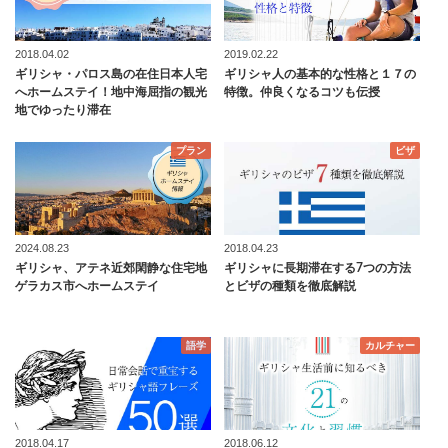
2018.04.02
2019.02.22
ギリシャ・パロス島の在住日本人宅
ギリシャ人の基本的な性格と１７の
へホームステイ！地中海屈指の観光
特徴。仲良くなるコツも伝授
地でゆったり滞在
プラン
ビザ
2024.08.23
2018.04.23
ギリシャ、アテネ近郊閑静な住宅地
ギリシャに長期滞在する7つの方法
ゲラカス市へホームステイ
とビザの種類を徹底解説
語学
カルチャー
2018.04.17
2018.06.12