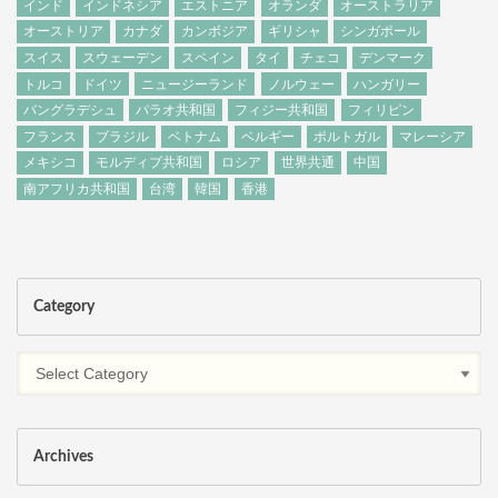
インド
インドネシア
エストニア
オランダ
オーストラリア
オーストリア
カナダ
カンボジア
ギリシャ
シンガポール
スイス
スウェーデン
スペイン
タイ
チェコ
デンマーク
トルコ
ドイツ
ニュージーランド
ノルウェー
ハンガリー
バングラデシュ
パラオ共和国
フィジー共和国
フィリピン
フランス
ブラジル
ベトナム
ベルギー
ポルトガル
マレーシア
メキシコ
モルディブ共和国
ロシア
世界共通
中国
南アフリカ共和国
台湾
韓国
香港
Category
Archives