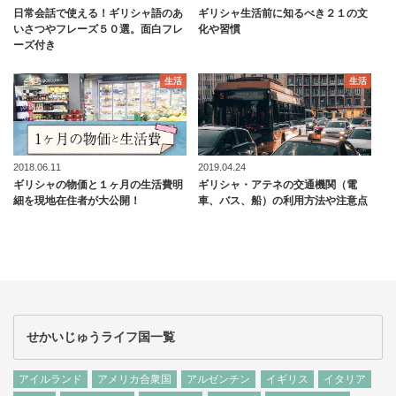
日常会話で使える！ギリシャ語のあ
ギリシャ生活前に知るべき２１の文
いさつやフレーズ５０選。面白フレ
化や習慣
ーズ付き
生活
生活
2018.06.11
2019.04.24
ギリシャの物価と１ヶ月の生活費明
ギリシャ・アテネの交通機関（電
細を現地在住者が大公開！
車、バス、船）の利用方法や注意点
せかいじゅうライフ国一覧
アイルランド
アメリカ合衆国
アルゼンチン
イギリス
イタリア