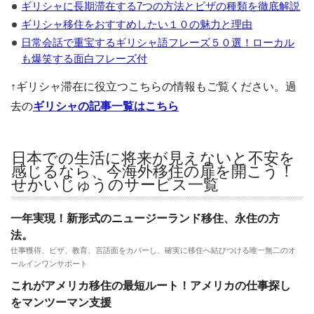
ギリシャに長期滞在する7つの方法とビザの種類を徹底解説
ギリシャ移住をおすすめしたい１０の魅力と理由
日常会話で重宝するギリシャ語フレーズ５０選！ローカル
も爆笑する面白フレーズ付
↑ギリシャ滞在に役立つこちらの情報もご覧ください。過
去の
ギリシャの記事一覧はこちら
日本での生活に将来が見えないと不安を
感じるなら、今海外移住の扉を開こう！
せかいじゅうのサービス一覧
一年実現！新形式のニュージーランド移住、永住の方
法。
仕事獲得、ビザ、教育、言語面をカバーし、確実に移住へ結びつける唯一無二のオ
ールインワンサポート
これがアメリカ移住の最短ルート！アメリカの仕事探し
をマンツーマン支援