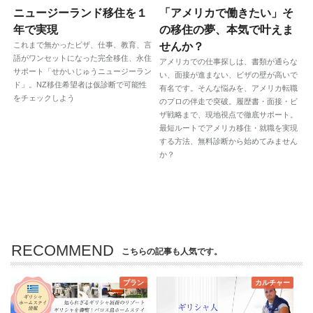
ニュージーランド移住を１
「アメリカで働きたい」そ
年で実現
の移住の夢、本気で叶えま
これまで無かったビザ、仕事、教育、言
せんか？
語がワンセットになった完全移住、永住
アメリカでの仕事探しは、書類が通らな
サポート「せかいじゅうニュージーラン
い、面接が進まない、ビザの壁が高いで
ド」。NZ移住希望者は仮診断で可能性
有名です。そんな悩みを、アメリカ転職
をチェックしよう
のプロの伴走で突破。履歴書・面接・ビ
ザ戦略まで、現地視点で徹底サポート。
最短ルートでアメリカ移住・就職を実現
する方法、無料診断から始めてみません
か？
RECOMMEND
こちらの記事も人気です。
プラン
カルチャー