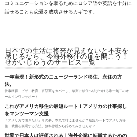
コミュニケーションを取るためにロシア語や英語を十分に
話せることも恋愛を成功させるカギです。
日本での生活に将来が見えないと不安を
感じるなら、今海外移住の扉を開こう！
せかいじゅうのサービス一覧
一年実現！新形式のニュージーランド移住、永住の方
法。
仕事獲得、ビザ、教育、言語面をカバーし、確実に移住へ結びつける唯一無二のオ
ールインワンサポート
これがアメリカ移住の最短ルート！アメリカの仕事探し
をマンツーマン支援
「アメリカで働きたい」その夢、本気で叶えませんか？最短ルートでアメリカ移
住・就職を実現する方法、無料診断から始めてみませんか？
世界で日本人は評価される｜海外企業に転職するための