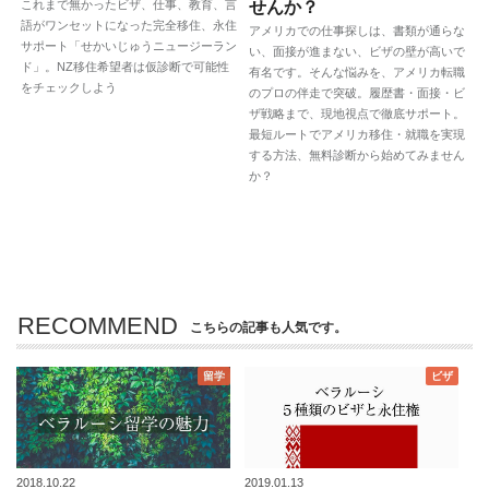
これまで無かったビザ、仕事、教育、言
せんか？
語がワンセットになった完全移住、永住
アメリカでの仕事探しは、書類が通らな
サポート「せかいじゅうニュージーラン
い、面接が進まない、ビザの壁が高いで
ド」。NZ移住希望者は仮診断で可能性
有名です。そんな悩みを、アメリカ転職
をチェックしよう
のプロの伴走で突破。履歴書・面接・ビ
ザ戦略まで、現地視点で徹底サポート。
最短ルートでアメリカ移住・就職を実現
する方法、無料診断から始めてみません
か？
RECOMMEND
こちらの記事も人気です。
留学
ビザ
2018.10.22
2019.01.13