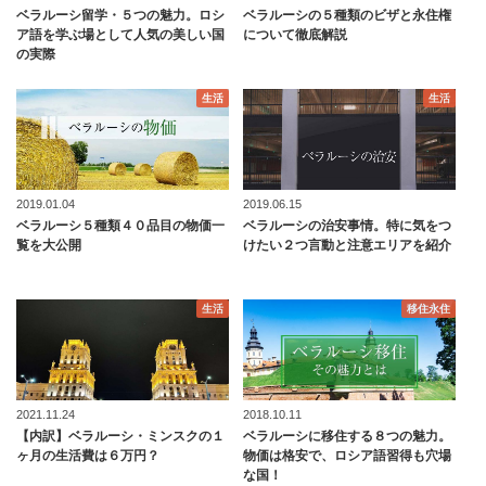
ベラルーシ留学・５つの魅力。ロシ
ベラルーシの５種類のビザと永住権
ア語を学ぶ場として人気の美しい国
について徹底解説
の実際
生活
生活
2019.01.04
2019.06.15
ベラルーシ５種類４０品目の物価一
ベラルーシの治安事情。特に気をつ
覧を大公開
けたい２つ言動と注意エリアを紹介
生活
移住永住
2021.11.24
2018.10.11
【内訳】ベラルーシ・ミンスクの１
ベラルーシに移住する８つの魅力。
ヶ月の生活費は６万円？
物価は格安で、ロシア語習得も穴場
な国！