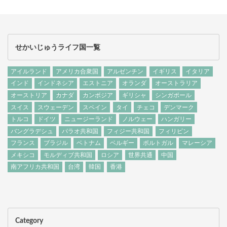
せかいじゅうライフ国一覧
アイルランド
アメリカ合衆国
アルゼンチン
イギリス
イタリア
インド
インドネシア
エストニア
オランダ
オーストラリア
オーストリア
カナダ
カンボジア
ギリシャ
シンガポール
スイス
スウェーデン
スペイン
タイ
チェコ
デンマーク
トルコ
ドイツ
ニュージーランド
ノルウェー
ハンガリー
バングラデシュ
パラオ共和国
フィジー共和国
フィリピン
フランス
ブラジル
ベトナム
ベルギー
ポルトガル
マレーシア
メキシコ
モルディブ共和国
ロシア
世界共通
中国
南アフリカ共和国
台湾
韓国
香港
Category