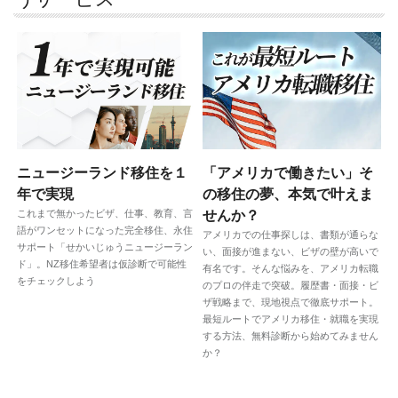
ニュージーランド移住を１
「アメリカで働きたい」そ
年で実現
の移住の夢、本気で叶えま
これまで無かったビザ、仕事、教育、言
せんか？
語がワンセットになった完全移住、永住
アメリカでの仕事探しは、書類が通らな
サポート「せかいじゅうニュージーラン
い、面接が進まない、ビザの壁が高いで
ド」。NZ移住希望者は仮診断で可能性
有名です。そんな悩みを、アメリカ転職
をチェックしよう
のプロの伴走で突破。履歴書・面接・ビ
ザ戦略まで、現地視点で徹底サポート。
最短ルートでアメリカ移住・就職を実現
する方法、無料診断から始めてみません
か？