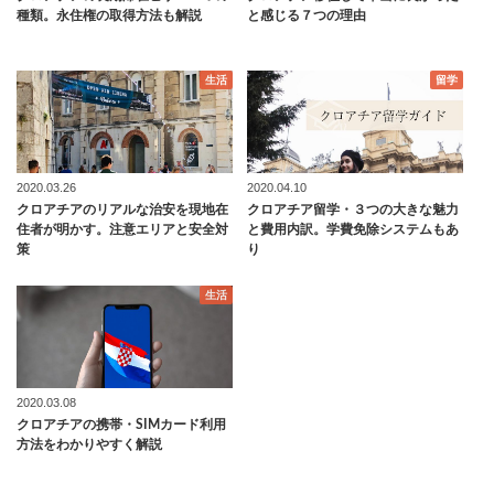
種類。永住権の取得方法も解説
と感じる７つの理由
生活
留学
2020.03.26
2020.04.10
クロアチアのリアルな治安を現地在
クロアチア留学・３つの大きな魅力
住者が明かす。注意エリアと安全対
と費用内訳。学費免除システムもあ
策
り
生活
2020.03.08
クロアチアの携帯・SIMカード利用
方法をわかりやすく解説