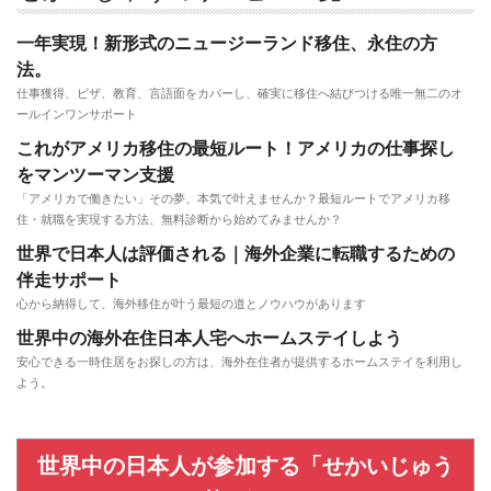
一年実現！新形式のニュージーランド移住、永住の方
法。
仕事獲得、ビザ、教育、言語面をカバーし、確実に移住へ結びつける唯一無二のオ
ールインワンサポート
これがアメリカ移住の最短ルート！アメリカの仕事探し
をマンツーマン支援
「アメリカで働きたい」その夢、本気で叶えませんか？最短ルートでアメリカ移
住・就職を実現する方法、無料診断から始めてみませんか？
世界で日本人は評価される｜海外企業に転職するための
伴走サポート
心から納得して、海外移住が叶う最短の道とノウハウがあります
世界中の海外在住日本人宅へホームステイしよう
安心できる一時住居をお探しの方は、海外在住者が提供するホームステイを利用し
よう。
世界中の日本人が参加する「せかいじゅう