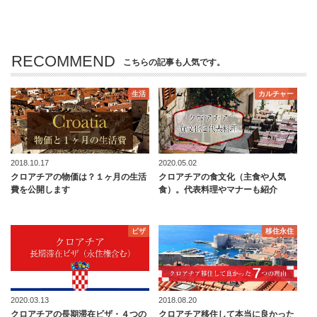
RECOMMEND
こちらの記事も人気です。
生活
カルチャー
2018.10.17
2020.05.02
クロアチアの物価は？１ヶ月の生活
クロアチアの食文化（主食や人気
費を公開します
食）。代表料理やマナーも紹介
ビザ
移住永住
2020.03.13
2018.08.20
クロアチアの長期滞在ビザ・４つの
クロアチア移住して本当に良かった