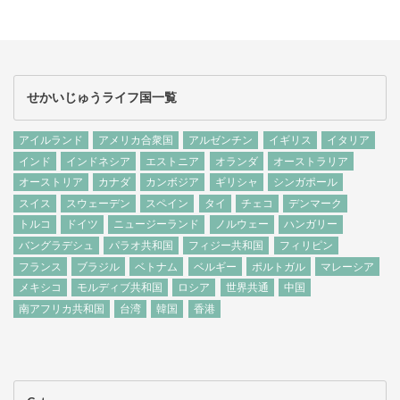
せかいじゅうライフ国一覧
アイルランド
アメリカ合衆国
アルゼンチン
イギリス
イタリア
インド
インドネシア
エストニア
オランダ
オーストラリア
オーストリア
カナダ
カンボジア
ギリシャ
シンガポール
スイス
スウェーデン
スペイン
タイ
チェコ
デンマーク
トルコ
ドイツ
ニュージーランド
ノルウェー
ハンガリー
バングラデシュ
パラオ共和国
フィジー共和国
フィリピン
フランス
ブラジル
ベトナム
ベルギー
ポルトガル
マレーシア
メキシコ
モルディブ共和国
ロシア
世界共通
中国
南アフリカ共和国
台湾
韓国
香港