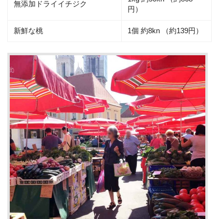
無添加ドライイチジク
円）
新鮮な桃
1個 約8kn （約139円）