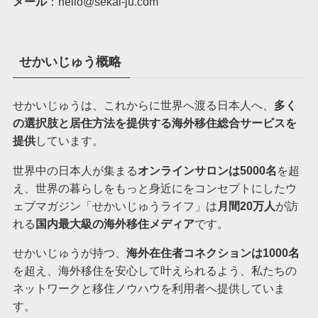
メール
：hello@sekai-ju.com
せかいじゅう概略
せかいじゅうは、これからに世界へ渡る日本人へ、
多く
の選択肢と居住方法を提供する海外移住総合サービスを
提供
しています。
世界中の日本人が集まる
オンラインサロンは5000名
を超
え、世界の暮らしをもっと身近にをコンセプトにしたウ
ェブマガジン「せかいじゅうライフ」は
月間20万人
が訪
れる
国内最大級の海外移住メディア
です。
せかいじゅうが持つ、
海外在住者コネクションは1000名
を超え、海外移住を安心して叶えられるよう、私たちの
ネットワークと移住ノウハウを利用者へ提供していま
す。